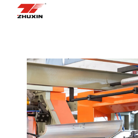
ᲛᲗᲐᲕᲐᲠᲘ ᲒᲕᲔᲠᲓᲘ
ᲞᲠᲝᲓ