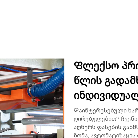
ᲣᲥᲢᲔᲑᲘ
ᲐᲞᲚᲘᲙᲐᲪᲘᲔᲑᲘ
ᲙᲝᲛᲞᲐᲜᲘᲐ
ᲡᲘᲐᲮᲚᲔᲔᲑᲘ
ᲙᲝᲜᲢᲐ
Ფლექსო პრი
წლის გადამხ
ინდივიდუა
Დაინტერესებული ხა
ღირებულებით? ჩვენი 
აღწერს ფასების გან
ზომა, ავტომატიზაცია