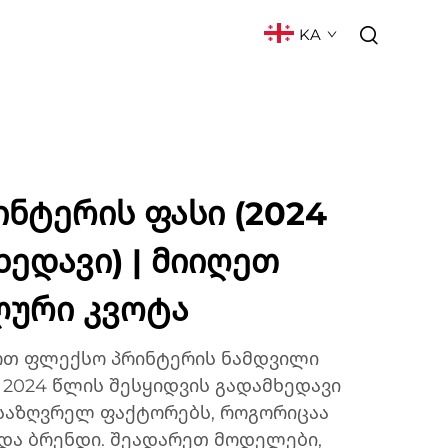
KA
ᲥᲢᲘ
ᲮᲨᲘᲠᲐᲓ ᲓᲐᲡᲛᲣᲚᲘ ᲙᲘᲗᲮᲕᲔᲑᲘ
ნტერის ფასი (2024
ედავი) | მიიღეთ
ლური კვოტა
რთ ფლექსო პრინტერის ნამდვილი
2024 წლის შესყიდვის გადამხედავი
მსაზღვრელ ფაქტორებს, როგორიცაა
 და ბრენდი. შეადარეთ მოდელები,