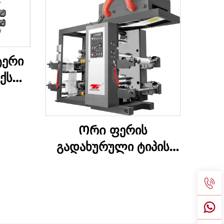
ტერი
ქსო
ნა
Ორი ფერის
გადახურული ტიპის
სინქრონული ბელტი
მაღალი სიჩქარის
ბეჭდვის მანქანა დიდი
საცხობი ყუთი