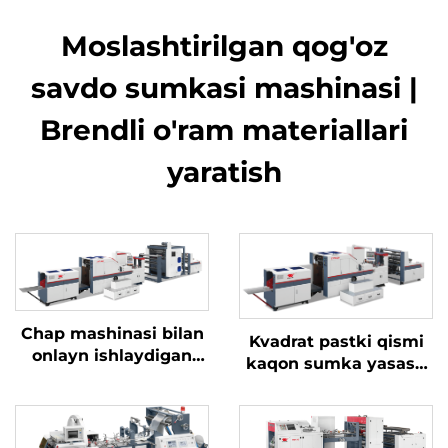
Moslashtirilgan qog'oz
savdo sumkasi mashinasi |
Brendli o'ram materiallari
yaratish
Chap mashinasi bilan
Kvadrat pastki qismi
onlayn ishlaydigan
kaqon sumka yasash
kvadrat pastki qismi
mashinasi uchun
kaqon sumka
avtomatik rollidan
mashinasi