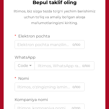
Bepul taklif oling
Iltimos, biz sizga tezda to'g'ri yechim berishimiz
uchun to'liq va amaliy bo'lgan aloqa
ma'lumotlaringizni kiriting.
Elektron pochta
0/100
WhatsApp
Code
0/100
Nomi
0/100
Kompaniya nomi
0/200