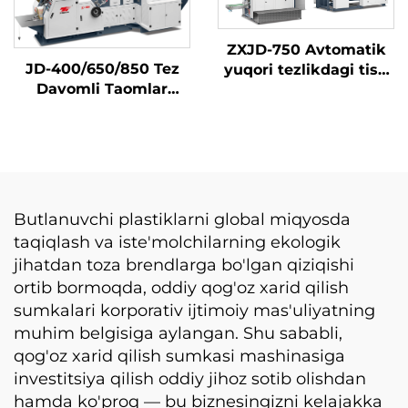
ZXJD-750 Avtomatik
JD-400/650/850 Tez
yuqori tezlikdagi tish
Davomli Taomlar
qogʻozini tayyorlash
Uchun Boʻyitma
mashinasi
Masini
Butlanuvchi plastiklarni global miqyosda
taqiqlash va iste'molchilarning ekologik
jihatdan toza brendlarga bo'lgan qiziqishi
ortib bormoqda, oddiy qog'oz xarid qilish
sumkalari korporativ ijtimoiy mas'uliyatning
muhim belgisiga aylangan. Shu sababli,
qog'oz xarid qilish sumkasi mashinasiga
investitsiya qilish oddiy jihoz sotib olishdan
hamda ko'proq — bu biznesingizni kelajakka