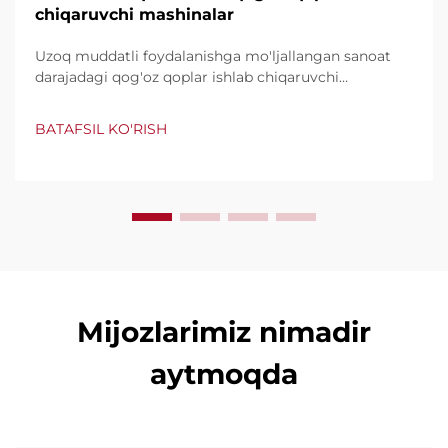
chiqaruvchi mashinalar
Uzoq muddatli foydalanishga mo'ljallangan sanoat
darajadagi qog'oz qoplar ishlab chiqaruvchi
mashinalarni kashf qiling, daqiqasiga 600 tagacha
qop ishlab chiqaradi. Butun dunyo tomonidan
BATAFSIL KO'RISH
ishonchli, foydalanish qulayligi va minimal to'xtashlar
uchun taniqli. Mutaxassislarning qo'llab-quvvatlashi
va tezkor xizmatni so'rang. So'rovnomani so'rang.
Mijozlarimiz nimadir
aytmoqda