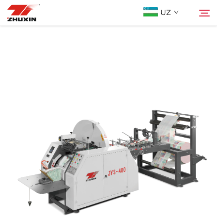
UZ
Mahsulotlar
Qidiruv
Istiqbolli Tarmoqlar
Kompaniya
Yangiliklar
Bog'lanish
FAQ