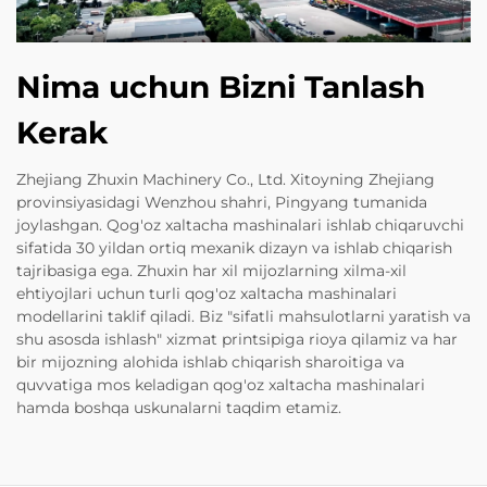
Nima uchun Bizni Tanlash
Kerak
Zhejiang Zhuxin Machinery Co., Ltd. Xitoyning Zhejiang
provinsiyasidagi Wenzhou shahri, Pingyang tumanida
joylashgan. Qog'oz xaltacha mashinalari ishlab chiqaruvchi
sifatida 30 yildan ortiq mexanik dizayn va ishlab chiqarish
tajribasiga ega. Zhuxin har xil mijozlarning xilma-xil
ehtiyojlari uchun turli qog'oz xaltacha mashinalari
modellarini taklif qiladi. Biz "sifatli mahsulotlarni yaratish va
shu asosda ishlash" xizmat printsipiga rioya qilamiz va har
bir mijozning alohida ishlab chiqarish sharoitiga va
quvvatiga mos keladigan qog'oz xaltacha mashinalari
hamda boshqa uskunalarni taqdim etamiz.