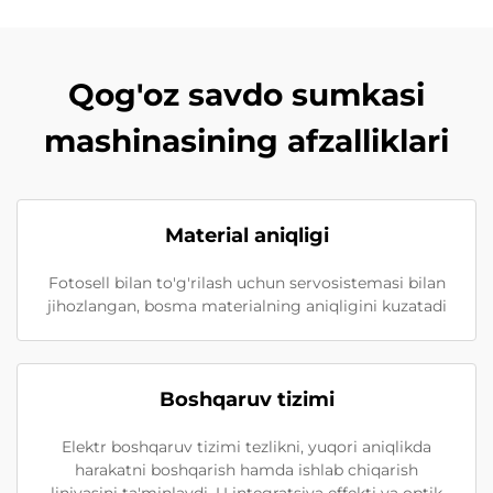
Qog'oz savdo sumkasi
mashinasining afzalliklari
Material aniqligi
Fotosell bilan to'g'rilash uchun servosistemasi bilan
jihozlangan, bosma materialning aniqligini kuzatadi
Boshqaruv tizimi
Elektr boshqaruv tizimi tezlikni, yuqori aniqlikda
harakatni boshqarish hamda ishlab chiqarish