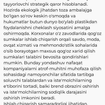
tayyorlovchi strategik qaror hisoblanadi.
Hozirda ekologik jihatdan toza ambalajga
bo'lgan so'rov keskin o'smoqda va
hukumatlar butun dunyo bo'ylab plastikdan
foydalanishni cheklash siyosatini amalga
oshirmoqda. Korxonalar o'z zavodlarida qog'oz
sumkalar ishlab chiqarish orqali savdo, moda,
ovqat xizmati va mehmondo'stlik sohalarida
o'sib borayotgan maxsus qog'oz xarid qilish
sumkalari talabini bevosita qondirishlari
mumkin. Bunday yondashuv nafaqat
kompaniyalarni atrof-muhitni muhofaza qilish
sohasidagi namoyonchilar sifatida tartibga
soluvchi talablardan va iste'molchilarning
e'tiborini tortadi, balki brend obrazini oshirish
va iste'molchilarning sodiqlik darajasini
oshirish imkonini beradi.
Ishlab chiqarish samaradorligi jihatidan,