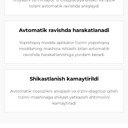
liniyasini ta'minlaydi. U integratsiya effekti va optik
tolani avtomatik ravishda aniqlaydi
Avtomatik ravishda harakatlanadi
Yopishqoq modda aplikator tizimi yopishqoq
moddaning mashina ishlashi bilan avtomatik
ravishda harakatlanishiga yordam beradi.
Shikastlanish kamaytirildi
Avtomatik nosozlikni aniqlash va o'zini-diagnozi qilish
tizimi mashinaga shikast yetkazish ehtimolini
kamaytiradi