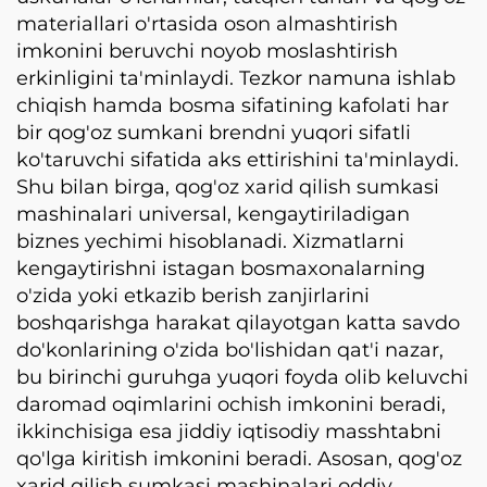
materiallari o'rtasida oson almashtirish
imkonini beruvchi noyob moslashtirish
erkinligini ta'minlaydi. Tezkor namuna ishlab
chiqish hamda bosma sifatining kafolati har
bir qog'oz sumkani brendni yuqori sifatli
ko'taruvchi sifatida aks ettirishini ta'minlaydi.
Shu bilan birga, qog'oz xarid qilish sumkasi
mashinalari universal, kengaytiriladigan
biznes yechimi hisoblanadi. Xizmatlarni
kengaytirishni istagan bosmaxonalarning
o'zida yoki etkazib berish zanjirlarini
boshqarishga harakat qilayotgan katta savdo
do'konlarining o'zida bo'lishidan qat'i nazar,
bu birinchi guruhga yuqori foyda olib keluvchi
daromad oqimlarini ochish imkonini beradi,
ikkinchisiga esa jiddiy iqtisodiy masshtabni
qo'lga kiritish imkonini beradi. Asosan, qog'oz
xarid qilish sumkasi mashinalari oddiy