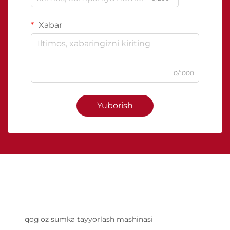
Xabar
0/1000
Yuborish
qog'oz sumka tayyorlash mashinasi