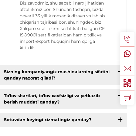
Biz zavodmiz, shu sababli narx jihatidan
afzallikmiz bor. Shundan tashqari, bizda
deyarli 33 yillik mexanik dizayn va ishlab
chiqarish tajribasi bor, shuningdek, biz
Xalqaro sifat tizimi sertifikati bo'lgan CE,
ISO9001 sertifikatlaridan ham o'tdik va
import-export huquqini ham qo'lga
kiritdik.
Sizning kompaniyangiz mashinalarning sifatini
qanday nazorat qiladi?
To'lov shartlari, to'lov xavfsizligi va yetkazib
berish muddati qanday?
Sotuvdan keyingi xizmatingiz qanday?