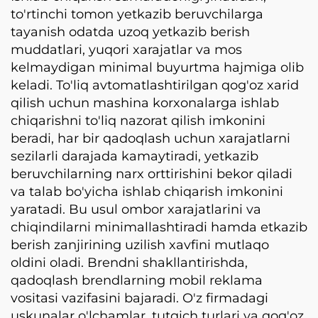
to'rtinchi tomon yetkazib beruvchilarga
tayanish odatda uzoq yetkazib berish
muddatlari, yuqori xarajatlar va mos
kelmaydigan minimal buyurtma hajmiga olib
keladi. To'liq avtomatlashtirilgan qog'oz xarid
qilish uchun mashina korxonalarga ishlab
chiqarishni to'liq nazorat qilish imkonini
beradi, har bir qadoqlash uchun xarajatlarni
sezilarli darajada kamaytiradi, yetkazib
beruvchilarning narx orttirishini bekor qiladi
va talab bo'yicha ishlab chiqarish imkonini
yaratadi. Bu usul ombor xarajatlarini va
chiqindilarni minimallashtiradi hamda etkazib
berish zanjirining uzilish xavfini mutlaqo
oldini oladi. Brendni shakllantirishda,
qadoqlash brendlarning mobil reklama
vositasi vazifasini bajaradi. O'z firmadagi
uskunalar o'lchamlar, tutqich turlari va qog'oz