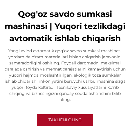
Qog'oz savdo sumkasi
mashinasi | Yuqori tezlikdagi
avtomatik ishlab chiqarish
Yangi avlod avtomatik qog'oz savdo sumkasi mashinasi
yordamida o'ram materiallari ishlab chiqarish jarayonini
samaradorligini oshiring. Foydali daromadni maksimal
darajada oshirish va mehnat xarajatlarini kamaytirish uchun
yuqori hajmda moslashtirilgan, ekologik toza sumkalar
ishlab chiqarish imkoniyatini beruvchi ushbu mashina sizga
yuqori foyda keltiradi. Texnikaviy xususiyatlarni ko'rib
chiqing va biznesingizni qanday soddalashtirishini bilib
oling.
TAKLIFNI OLING