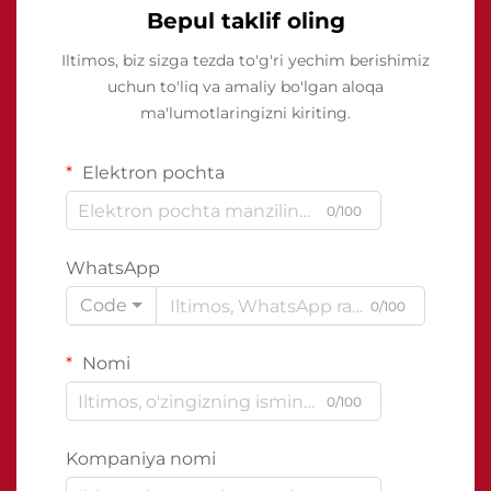
Bepul taklif oling
Iltimos, biz sizga tezda to'g'ri yechim berishimiz
uchun to'liq va amaliy bo'lgan aloqa
ma'lumotlaringizni kiriting.
Elektron pochta
0/100
WhatsApp
Code
0/100
Nomi
0/100
Kompaniya nomi