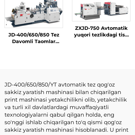
sumkasini tayyorlash
mashinasi
ZXJD-750 Avtomatik
JD-400/650/850 Tez
yuqori tezlikdagi tish
Davomli Taomlar
qogʻozini tayyorlash
Uchun Boʻyitma
mashinasi
Masini
JD-400/650/850/YT avtomatik tez qog'oz
sakkiz yaratish mashinasi bilan chiqarilgan
print mashinasi yetakchilikni olib, yetakchilik
va turli xil davlatlardagi muvaffaqiyatli
texnologiyalarni qabul qilgan holda, eng
so'nggi ishlab chiqarilgan to'q qismi qog'oz
sakkiz yaratish mashinasi hisoblanadi. U print