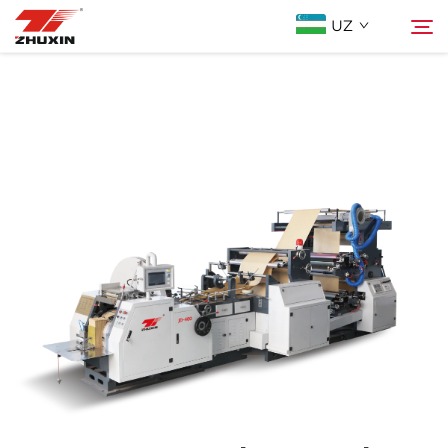
UZ
Mahsulotlar
Qidiruv
Istiqbolli Tarmoqlar
Kompaniya
Yangiliklar
Bog'lanish
FAQ