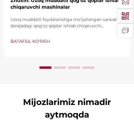
Zhuxin: Uzoq muddatli qog'oz qoplar ishlab
chiqaruvchi mashinalar
Uzoq muddatli foydalanishga mo'ljallangan sanoat
darajadagi qog'oz qoplar ishlab chiqaruvchi
mashinalarni kashf qiling, daqiqasiga 600 tagacha
qop ishlab chiqaradi. Butun dunyo tomonidan
BATAFSIL KO'RISH
ishonchli, foydalanish qulayligi va minimal to'xtashlar
uchun taniqli. Mutaxassislarning qo'llab-quvvatlashi
va tezkor xizmatni so'rang. So'rovnomani so'rang.
Mijozlarimiz nimadir
aytmoqda