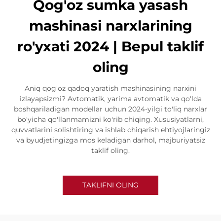
Qog'oz sumka yasash
mashinasi narxlarining
ro'yxati 2024 | Bepul taklif
oling
Aniq qog'oz qadoq yaratish mashinasining narxini
izlayapsizmi? Avtomatik, yarima avtomatik va qo'lda
boshqariladigan modellar uchun 2024-yilgi to'liq narxlar
bo'yicha qo'llanmamizni ko'rib chiqing. Xususiyatlarni,
quvvatlarini solishtiring va ishlab chiqarish ehtiyojlaringiz
va byudjetingizga mos keladigan darhol, majburiyatsiz
taklif oling.
TAKLIFNI OLING