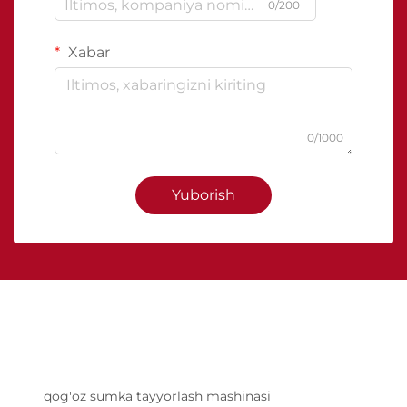
0/200
Xabar
0/1000
Yuborish
qog'oz sumka tayyorlash mashinasi