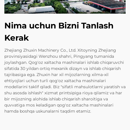
Nima uchun Bizni Tanlash
Kerak
Zhejiang Zhuxin Machinery Co., Ltd. Xitoyning Zhejiang
provinsiyasidagi Wenzhou shahri, Pingyang tumanida
joylashgan. Qog'oz xaltacha mashinalari ishlab chiqaruvchi
sifatida 30 yildan ortiq mexanik dizayn va ishlab chiqarish
tajribasiga ega. Zhuxin har xil mijozlarning xilma-xil
ehtiyojlari uchun turli qog'oz xaltacha mashinalari
modellarini taklif qiladi. Biz "sifatli mahsulotlarni yaratish va
shu asosda ishlash" xizmat printsipiga rioya qilamiz va har
bir mijozning alohida ishlab chiqarish sharoitiga va
quvvatiga mos keladigan qog'oz xaltacha mashinalari
hamda boshqa uskunalarni taqdim etamiz.