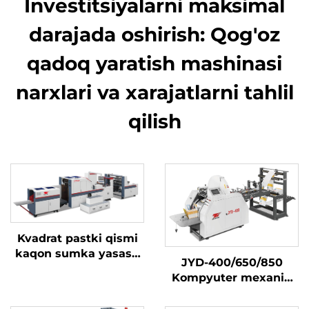
Investitsiyalarni maksimal
darajada oshirish: Qog'oz
qadoq yaratish mashinasi
narxlari va xarajatlarni tahlil
qilish
Kvadrat pastki qismi
kaqon sumka yasash
JYD-400/650/850
mashinasi uchun
Kompyuter mexanik
avtomatik rollidan
yuqori tezlikda oʻtkir
pastki qogʻoz