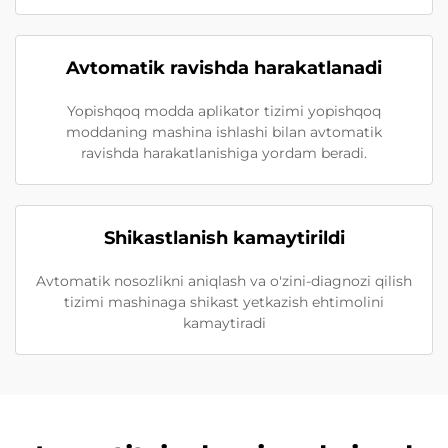
Avtomatik ravishda harakatlanadi
Yopishqoq modda aplikator tizimi yopishqoq
moddaning mashina ishlashi bilan avtomatik
ravishda harakatlanishiga yordam beradi.
Shikastlanish kamaytirildi
Avtomatik nosozlikni aniqlash va o'zini-diagnozi qilish
tizimi mashinaga shikast yetkazish ehtimolini
kamaytiradi