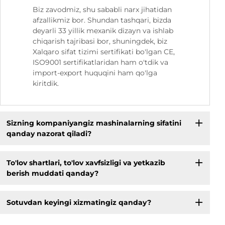
Biz zavodmiz, shu sababli narx jihatidan
afzallikmiz bor. Shundan tashqari, bizda
deyarli 33 yillik mexanik dizayn va ishlab
chiqarish tajribasi bor, shuningdek, biz
Xalqaro sifat tizimi sertifikati bo'lgan CE,
ISO9001 sertifikatlaridan ham o'tdik va
import-export huquqini ham qo'lga
kiritdik.
Sizning kompaniyangiz mashinalarning sifatini
qanday nazorat qiladi?
To'lov shartlari, to'lov xavfsizligi va yetkazib
berish muddati qanday?
Sotuvdan keyingi xizmatingiz qanday?