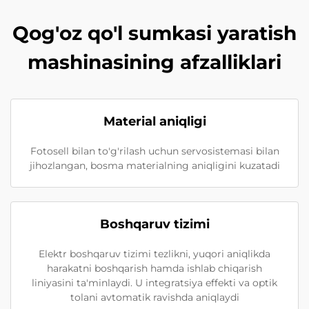
Qog'oz qo'l sumkasi yaratish
mashinasining afzalliklari
Material aniqligi
Fotosell bilan to'g'rilash uchun servosistemasi bilan
jihozlangan, bosma materialning aniqligini kuzatadi
Boshqaruv tizimi
Elektr boshqaruv tizimi tezlikni, yuqori aniqlikda
harakatni boshqarish hamda ishlab chiqarish
liniyasini ta'minlaydi. U integratsiya effekti va optik
tolani avtomatik ravishda aniqlaydi