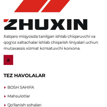
Xalqaro miqyosda tanilgan ishlab chiqaruvchi va
qog'oz xaltachalar ishlab chiqarish liniyalari uchun
mutaxassis xizmat ko'rsatuvchi korxona.
TEZ HAVOLALAR
BOSH SAHIFA
Mahsulotlar
Qo'llanish sohaları