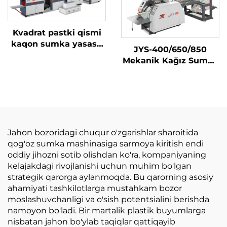
Kvadrat pastki qismi
kaqon sumka yasash
JYS-400/650/850
mashinasi uchun
Mekanik Kağız Sumka
avtomatik rollidan
Yetkazish Mashini
Jahon bozoridagi chuqur o'zgarishlar sharoitida
qog'oz sumka mashinasiga sarmoya kiritish endi
oddiy jihozni sotib olishdan ko'ra, kompaniyaning
kelajakdagi rivojlanishi uchun muhim bo'lgan
strategik qarorga aylanmoqda. Bu qarorning asosiy
ahamiyati tashkilotlarga mustahkam bozor
moslashuvchanligi va o'sish potentsialini berishda
namoyon bo'ladi. Bir martalik plastik buyumlarga
nisbatan jahon bo'ylab taqiqlar qattiqayib