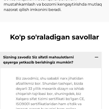
mustahkamlash va bozorni kengaytirishda mutlaq
nazorat qilish imkonini beradi.
Ko'p so'raladigan savollar
Sizning zavodiz Siz sifatli mahsulotlarni
qayerga yetkazib berishingiz mumkin?
Biz zavodmiz, shu sababli narx jihatidan
afzallikmiz bor. Shundan tashqari, bizda
deyarli 33 yillik mexanik dizayn va ishlab
chiqarish tajribasi bor, shuningdek, biz
Xalqaro sifat tizimi sertifikati bo'lgan CE,
ISO9001 sertifikatlaridan ham o'tdik va
import-export huquqini ham qo'lga