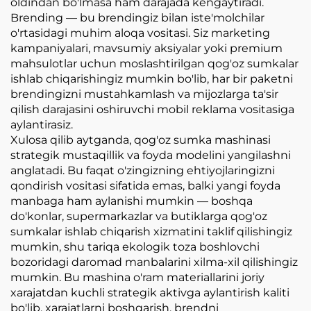
oldindan bo'lmasa ham darajada kengaytiradi.
Brending — bu brendingiz bilan iste'molchilar
o'rtasidagi muhim aloqa vositasi. Siz marketing
kampaniyalari, mavsumiy aksiyalar yoki premium
mahsulotlar uchun moslashtirilgan qog'oz sumkalar
ishlab chiqarishingiz mumkin bo'lib, har bir paketni
brendingizni mustahkamlash va mijozlarga ta'sir
qilish darajasini oshiruvchi mobil reklama vositasiga
aylantirasiz.
Xulosa qilib aytganda, qog'oz sumka mashinasi
strategik mustaqillik va foyda modelini yangilashni
anglatadi. Bu faqat o'zingizning ehtiyojlaringizni
qondirish vositasi sifatida emas, balki yangi foyda
manbaga ham aylanishi mumkin — boshqa
do'konlar, supermarkazlar va butiklarga qog'oz
sumkalar ishlab chiqarish xizmatini taklif qilishingiz
mumkin, shu tariqa ekologik toza boshlovchi
bozoridagi daromad manbalarini xilma-xil qilishingiz
mumkin. Bu mashina o'ram materiallarini joriy
xarajatdan kuchli strategik aktivga aylantirish kaliti
bo'lib, xarajatlarni boshqarish, brendni