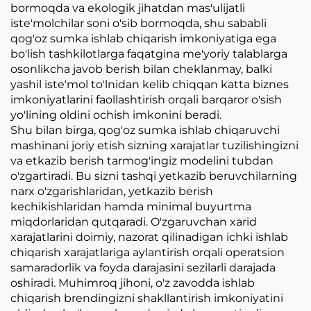
bormoqda va ekologik jihatdan mas'ulijatli
iste'molchilar soni o'sib bormoqda, shu sababli
qog'oz sumka ishlab chiqarish imkoniyatiga ega
bo'lish tashkilotlarga faqatgina me'yoriy talablarga
osonlikcha javob berish bilan cheklanmay, balki
yashil iste'mol to'lnidan kelib chiqqan katta biznes
imkoniyatlarini faollashtirish orqali barqaror o'sish
yo'lining oldini ochish imkonini beradi.
Shu bilan birga, qog'oz sumka ishlab chiqaruvchi
mashinani joriy etish sizning xarajatlar tuzilishingizni
va etkazib berish tarmog'ingiz modelini tubdan
o'zgartiradi. Bu sizni tashqi yetkazib beruvchilarning
narx o'zgarishlaridan, yetkazib berish
kechikishlaridan hamda minimal buyurtma
miqdorlaridan qutqaradi. O'zgaruvchan xarid
xarajatlarini doimiy, nazorat qilinadigan ichki ishlab
chiqarish xarajatlariga aylantirish orqali operatsion
samaradorlik va foyda darajasini sezilarli darajada
oshiradi. Muhimroq jihoni, o'z zavodda ishlab
chiqarish brendingizni shakllantirish imkoniyatini