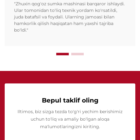
"Zhuxin qog'oz sumka mashinasi barqaror ishlaydi.
Ular tomonidan to'liq texnik yordam ko'rsatildi,
juda batafsil va foydali. Ularning jamoasi bilan
hamkorlik qilish haqiqatan ham yaxshi tajriba
bo'ldi."
Bepul taklif oling
Iltimos, biz sizga tezda to'g'ri yechim berishimiz
uchun to'liq va amaliy bo'lgan aloqa
ma'lumotlaringizni kiriting.