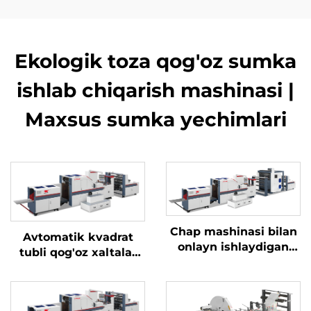
Ekologik toza qog'oz sumka
ishlab chiqarish mashinasi |
Maxsus sumka yechimlari
Chap mashinasi bilan
Avtomatik kvadrat
onlayn ishlaydigan
tubli qog'oz xaltalar
kvadrat pastki qismi
ishlab chiqarish
kaqon sumka
mashinasi
mashinasi