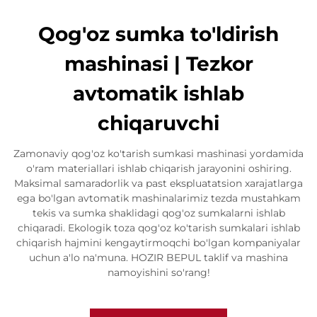
Qog'oz sumka to'ldirish
mashinasi | Tezkor
avtomatik ishlab
chiqaruvchi
Zamonaviy qog'oz ko'tarish sumkasi mashinasi yordamida
o'ram materiallari ishlab chiqarish jarayonini oshiring.
Maksimal samaradorlik va past ekspluatatsion xarajatlarga
ega bo'lgan avtomatik mashinalarimiz tezda mustahkam
tekis va sumka shaklidagi qog'oz sumkalarni ishlab
chiqaradi. Ekologik toza qog'oz ko'tarish sumkalari ishlab
chiqarish hajmini kengaytirmoqchi bo'lgan kompaniyalar
uchun a'lo na'muna. HOZIR BEPUL taklif va mashina
namoyishini so'rang!