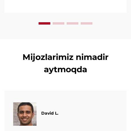
ishonchli, foydalanish qulayligi va minimal to'xtashlar
uchun taniqli. Mutaxassislarning qo'llab-quvvatlashi
va tezkor xizmatni so'rang. So'rovnomani so'rang.
Mijozlarimiz nimadir
aytmoqda
David L.