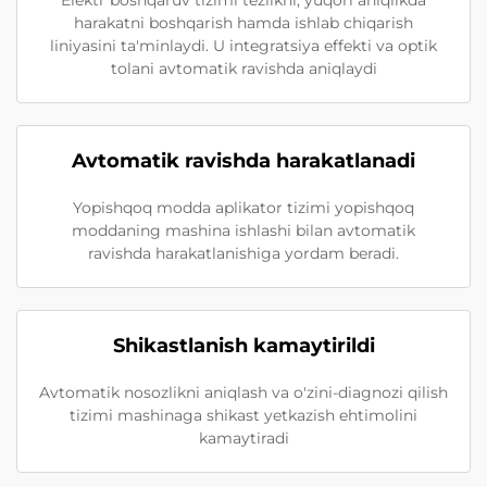
Elektr boshqaruv tizimi tezlikni, yuqori aniqlikda
harakatni boshqarish hamda ishlab chiqarish
liniyasini ta'minlaydi. U integratsiya effekti va optik
tolani avtomatik ravishda aniqlaydi
Avtomatik ravishda harakatlanadi
Yopishqoq modda aplikator tizimi yopishqoq
moddaning mashina ishlashi bilan avtomatik
ravishda harakatlanishiga yordam beradi.
Shikastlanish kamaytirildi
Avtomatik nosozlikni aniqlash va o'zini-diagnozi qilish
tizimi mashinaga shikast yetkazish ehtimolini
kamaytiradi