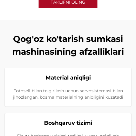
TAKLIFNI OLING
Qog'oz ko'tarish sumkasi
mashinasining afzalliklari
Material aniqligi
Fotosell bilan to'g'rilash uchun servosistemasi bilan
jihozlangan, bosma materialning aniqligini kuzatadi
Boshqaruv tizimi