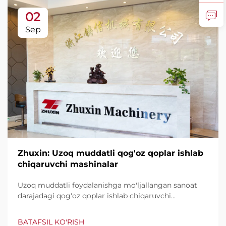
02
Sep
Zhuxin: Uzoq muddatli qog'oz qoplar ishlab
chiqaruvchi mashinalar
Uzoq muddatli foydalanishga mo'ljallangan sanoat
darajadagi qog'oz qoplar ishlab chiqaruvchi
mashinalarni kashf qiling, daqiqasiga 600 tagacha
qop ishlab chiqaradi. Butun dunyo tomonidan
BATAFSIL KO'RISH