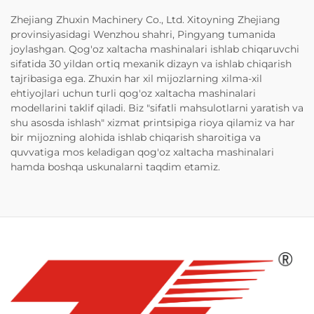
Zhejiang Zhuxin Machinery Co., Ltd. Xitoyning Zhejiang
provinsiyasidagi Wenzhou shahri, Pingyang tumanida
joylashgan. Qog'oz xaltacha mashinalari ishlab chiqaruvchi
sifatida 30 yildan ortiq mexanik dizayn va ishlab chiqarish
tajribasiga ega. Zhuxin har xil mijozlarning xilma-xil
ehtiyojlari uchun turli qog'oz xaltacha mashinalari
modellarini taklif qiladi. Biz "sifatli mahsulotlarni yaratish va
shu asosda ishlash" xizmat printsipiga rioya qilamiz va har
bir mijozning alohida ishlab chiqarish sharoitiga va
quvvatiga mos keladigan qog'oz xaltacha mashinalari
hamda boshqa uskunalarni taqdim etamiz.