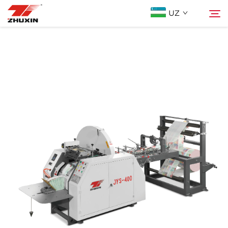
UZ
Mahsulotlar
Qidiruv
Istiqbolli Tarmoqlar
Kompaniya
Yangiliklar
Bog'lanish
FAQ