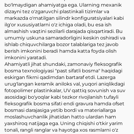
bo'lmaydigan ahamiyatga ega. Ularning mexanik
dizayni tez o'zgaruvchi plastinkali tizimlar va
markazda o'rnatilgan silindr konfiguratsiyalari kabi
ilg'or xususiyatlarni o'z ichiga oladi, bu esa ish
almashish vaqtini sezilarli darajada qisqartiradi. Bu
umumiy uskuna samaradorligini keskin oshiradi va
ishlab chiquvchilarga bozor talablariga tez javob
berish imkonini beradi hamda katta foyda olish
imkonini yaratadi.
Ahamiyatli jihat shundaki, zamonaviy fleksografik
bosma texnologiyasi "past sifatli bosma" haqidagi
eskirgan fikrni qadimdan bartaraf etdi. Lazerga
urug'langan keramik aniloks val, yuqori aniqlikdagi
fotopolimer plastinkalar, UV qattiq sovunish va suv
asosidagi bo'yoqlar kabi tezkor rivojlanish tufayli
fleksografik bosma sifati endi gravura hamda ofset
bosmasi darajasiga yetib bordi va materiallarga
moslashuvchanlik jihatidan hatto ulardan ham
yaxshiroq natijaga ega. Uning chiqishi o'tkir yarim
tonali, rangli ranglar va hayotga xos rasmlarni o'z