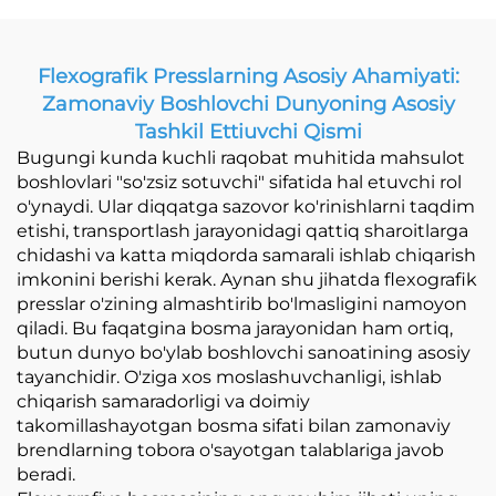
Flexografik Presslarning Asosiy Ahamiyati:
Zamonaviy Boshlovchi Dunyoning Asosiy
Tashkil Ettiuvchi Qismi
Bugungi kunda kuchli raqobat muhitida mahsulot
boshlovlari "so'zsiz sotuvchi" sifatida hal etuvchi rol
o'ynaydi. Ular diqqatga sazovor ko'rinishlarni taqdim
etishi, transportlash jarayonidagi qattiq sharoitlarga
chidashi va katta miqdorda samarali ishlab chiqarish
imkonini berishi kerak. Aynan shu jihatda flexografik
presslar o'zining almashtirib bo'lmasligini namoyon
qiladi. Bu faqatgina bosma jarayonidan ham ortiq,
butun dunyo bo'ylab boshlovchi sanoatining asosiy
tayanchidir. O'ziga xos moslashuvchanligi, ishlab
chiqarish samaradorligi va doimiy
takomillashayotgan bosma sifati bilan zamonaviy
brendlarning tobora o'sayotgan talablariga javob
beradi.