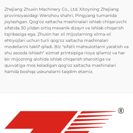
Zhejiang Zhuxin Machinery Co., Ltd. Xitoyning Zhejiang
provinsiyasidagi Wenzhou shahri, Pingyang tumanida
joylashgan. Qog'oz xaltacha mashinalari ishlab chiqaruvchi
sifatida 30 yildan ortiq mexanik dizayn va ishlab chiqarish
tajribasiga ega. Zhuxin har xil mijozlarning xilma-xil
ehtiyojlari uchun turli qog'oz xaltacha mashinalari
modellarini taklif qiladi. Biz "sifatli mahsulotlarni yaratish va
shu asosda ishlash" xizmat printsipiga rioya qilamiz va har
bir mijozning alohida ishlab chiqarish sharoitiga va
quvvatiga mos keladigan qog'oz xaltacha mashinalari
hamda boshqa uskunalarni taqdim etamiz.