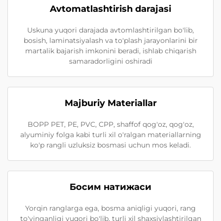
Avtomatlashtirish darajasi
Uskuna yuqori darajada avtomlashtirilgan bo'lib,
bosish, laminatsiyalash va to'plash jarayonlarini bir
martalik bajarish imkonini beradi, ishlab chiqarish
samaradorligini oshiradi
Majburiy Materiallar
BOPP PET, PE, PVC, CPP, shaffof qog'oz, qog'oz,
alyuminiy folga kabi turli xil o'ralgan materiallarning
ko'p rangli uzluksiz bosmasi uchun mos keladi.
Босим натижаси
Yorqin ranglarga ega, bosma aniqligi yuqori, rang
to'yinganligi yuqori bo'lib, turli xil shaxsiylashtirilgan