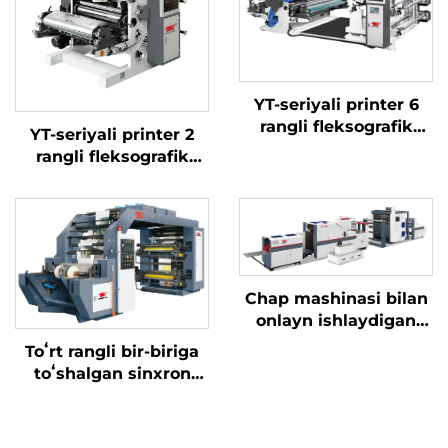
YT-seriyali printer 6
rangli fleksografik
YT-seriyali printer 2
bosmaxona mashinasi
rangli fleksografik
bosma mashinasi
Chap mashinasi bilan
onlayn ishlaydigan
kvadrat pastki qismi
Toʻrt rangli bir-biriga
kaqon sumka
toʻshalgan sinxron
mashinasi
kamarli yuqori
tezlikdagi bosma
mashinasi