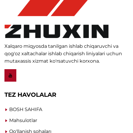
Xalqaro miqyosda tanilgan ishlab chiqaruvchi va
qog'oz xaltachalar ishlab chiqarish liniyalari uchun
mutaxassis xizmat ko'rsatuvchi korxona.
TEZ HAVOLALAR
BOSH SAHIFA
Mahsulotlar
Qo'llanish sohaları