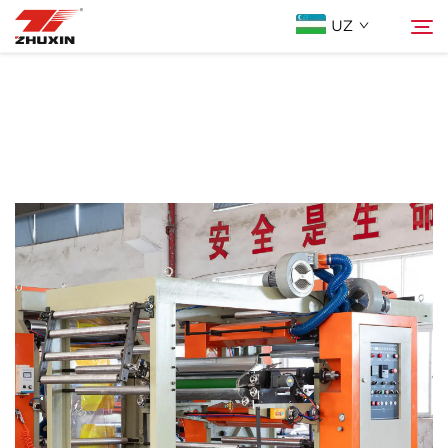
UZ
Mahsulotlar
Qidiruv
Istiqbolli Tarmoqlar
Kompaniya
Yangiliklar
Bog'lanish
FAQ