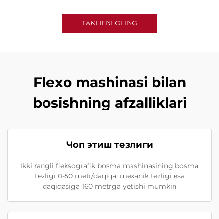
TAKLIFNI OLING
Flexo mashinasi bilan
bosishning afzalliklari
Чоп этиш тезлиги
Ikki rangli fleksografik bosma mashinasining bosma
tezligi 0-50 metr/daqiqa, mexanik tezligi esa
daqiqasiga 160 metrga yetishi mumkin