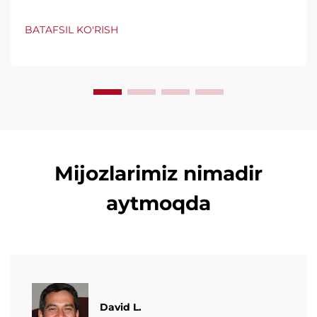
mashinalarni kashf qiling, daqiqasiga 600 tagacha
qop ishlab chiqaradi. Butun dunyo tomonidan
BATAFSIL KO'RISH
ishonchli, foydalanish qulayligi va minimal to'xtashlar
uchun taniqli. Mutaxassislarning qo'llab-quvvatlashi
va tezkor xizmatni so'rang. So'rovnomani so'rang.
Mijozlarimiz nimadir
aytmoqda
David L.