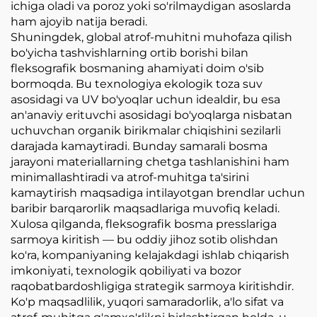
ichiga oladi va poroz yoki so'rilmaydigan asoslarda
ham ajoyib natija beradi.
Shuningdek, global atrof-muhitni muhofaza qilish
bo'yicha tashvishlarning ortib borishi bilan
fleksografik bosmaning ahamiyati doim o'sib
bormoqda. Bu texnologiya ekologik toza suv
asosidagi va UV bo'yoqlar uchun idealdir, bu esa
an'anaviy erituvchi asosidagi bo'yoqlarga nisbatan
uchuvchan organik birikmalar chiqishini sezilarli
darajada kamaytiradi. Bunday samarali bosma
jarayoni materiallarning chetga tashlanishini ham
minimallashtiradi va atrof-muhitga ta'sirini
kamaytirish maqsadiga intilayotgan brendlar uchun
baribir barqarorlik maqsadlariga muvofiq keladi.
Xulosa qilganda, fleksografik bosma presslariga
sarmoya kiritish — bu oddiy jihoz sotib olishdan
ko'ra, kompaniyaning kelajakdagi ishlab chiqarish
imkoniyati, texnologik qobiliyati va bozor
raqobatbardoshligiga strategik sarmoya kiritishdir.
Ko'p maqsadlilik, yuqori samaradorlik, a'lo sifat va