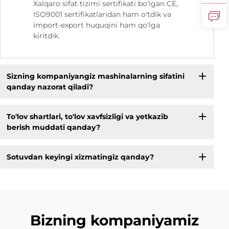
Xalqaro sifat tizimi sertifikati bo'lgan CE,
ISO9001 sertifikatlaridan ham o'tdik va
import-export huquqini ham qo'lga
kiritdik.
Sizning kompaniyangiz mashinalarning sifatini
qanday nazorat qiladi?
To'lov shartlari, to'lov xavfsizligi va yetkazib
berish muddati qanday?
Sotuvdan keyingi xizmatingiz qanday?
Bizning kompaniyamiz