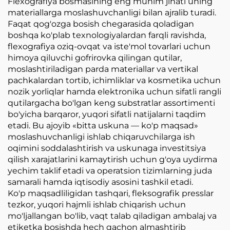
Flexografiya bosmasining eng muhim jihati uning
materiallarga moslashuvchanligi bilan ajralib turadi.
Faqat qog'ozga bosish chegarasida qoladigan
boshqa ko'plab texnologiyalardan farqli ravishda,
flexografiya oziq-ovqat va iste'mol tovarlari uchun
himoya qiluvchi gofrirovka qilingan qutilar,
moslashtiriladigan parda materiallar va vertikal
pachkalardan tortib, ichimliklar va kosmetika uchun
nozik yorliqlar hamda elektronika uchun sifatli rangli
qutilargacha bo'lgan keng substratlar assortimenti
bo'yicha barqaror, yuqori sifatli natijalarni taqdim
etadi. Bu ajoyib «bitta uskuna — ko'p maqsad»
moslashuvchanligi ishlab chiqaruvchilarga ish
oqimini soddalashtirish va uskunaga investitsiya
qilish xarajatlarini kamaytirish uchun g'oya uydirma
yechim taklif etadi va operatsion tizimlarning juda
samarali hamda iqtisodiy asosini tashkil etadi.
Ko'p maqsadliligidan tashqari, fleksografik presslar
tezkor, yuqori hajmli ishlab chiqarish uchun
mo'ljallangan bo'lib, vaqt talab qiladigan ambalaj va
etiketka bosishda hech qachon almashtirib