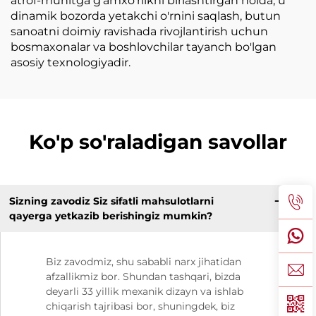
atrof-muhitga g'amxo'rlikni birlashtirgan holda, u
dinamik bozorda yetakchi o'rnini saqlash, butun
sanoatni doimiy ravishada rivojlantirish uchun
bosmaxonalar va boshlovchilar tayanch bo'lgan
asosiy texnologiyadir.
Ko'p so'raladigan savollar
Sizning zavodiz Siz sifatli mahsulotlarni
qayerga yetkazib berishingiz mumkin?
Biz zavodmiz, shu sababli narx jihatidan
afzallikmiz bor. Shundan tashqari, bizda
deyarli 33 yillik mexanik dizayn va ishlab
chiqarish tajribasi bor, shuningdek, biz