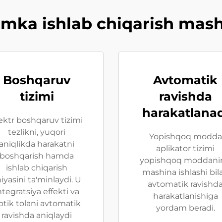
mka ishlab chiqarish mashin
Boshqaruv
Avtomatik
tizimi
ravishda
harakatlana
ektr boshqaruv tizimi
tezlikni, yuqori
Yopishqoq modda
aniqlikda harakatni
aplikator tizimi
boshqarish hamda
yopishqoq moddani
ishlab chiqarish
mashina ishlashi bil
niyasini ta'minlaydi. U
avtomatik ravishd
ntegratsiya effekti va
harakatlanishiga
ptik tolani avtomatik
yordam beradi.
ravishda aniqlaydi