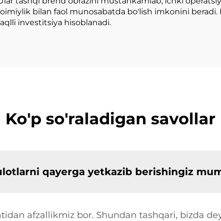
Ular tashqi brend obrazini mustahkamlab, ichki operatsiya
iylik bilan faol munosabatda bo'lish imkonini beradi. 
lli investitsiya hisoblanadi.
Ko'p so'raladigan savollar
sulotlarni qayerga yetkazib berishingiz mu
tidan afzallikmiz bor. Shundan tashqari, bizda dey