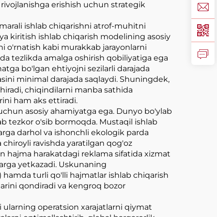
rivojlanishga erishish uchun strategik
marali ishlab chiqarishni atrof-muhitni
 kiritish ishlab chiqarish modelining asosiy
hni o'rnatish kabi murakkab jarayonlarni
dda tezlikda amalga oshirish qobiliyatiga ega
tga bo'lgan ehtiyojni sezilarli darajada
jasini minimal darajada saqlaydi. Shuningdek,
iradi, chiqindilarni manba sathida
rini ham aks ettiradi.
sh uchun asosiy ahamiyatga ega. Dunyo bo'ylab
lab tezkor o'sib bormoqda. Mustaqil ishlab
arga darhol va ishonchli ekologik parda
a chiroyli ravishda yaratilgan qog'oz
gan hajma harakatdagi reklama sifatida xizmat
larga yetkazadi. Uskunaning
 hamda turli qo'lli hajmatlar ishlab chiqarish
larini qondiradi va kengroq bozor
 ularning operatsion xarajatlarni qiymat