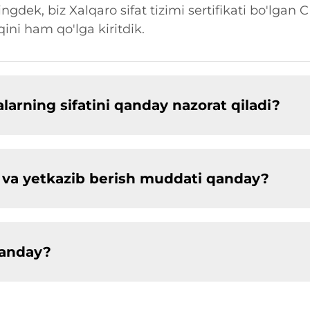
ingdek, biz Xalqaro sifat tizimi sertifikati bo'lgan 
ni ham qo'lga kiritdik.
arning sifatini qanday nazorat qiladi?
ligi va yetkazib berish muddati qanday?
qanday?