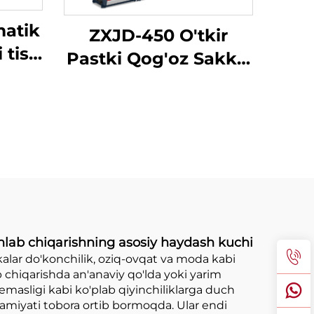
atik
ZXJD-450 O'tkir
 tish
Pastki Qog'oz Sakkiz
rlash
Yaratish Masini
hlab chiqarishning asosiy haydash kuchi
kalar do'konchilik, oziq-ovqat va moda kabi
 chiqarishda an'anaviy qo'lda yoki yarim
emasligi kabi ko'plab qiyinchiliklarga duch
hamiyati tobora ortib bormoqda. Ular endi