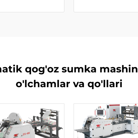
atik qog'oz sumka mashina
o'lchamlar va qo'llari