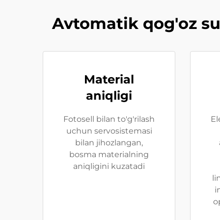
Avtomatik qog'oz su
Material
aniqligi
Fotosell bilan to'g'rilash
El
uchun servosistemasi
bilan jihozlangan,
bosma materialning
aniqligini kuzatadi
li
i
o