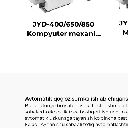
JY
JYD-400/650/850
M
Kompyuter mexanik
Su
yuqori tezlikda oʻtkir
pastki qogʻoz
sumkasini tayyorlash
mashinasi
Avtomatik qog'oz sumka ishlab chiqaris
Butun dunyo bo'ylab plastik ifloslanishni bart
sohalarda ekologik toza boshqotirish uchun aj
avtomatik uskunaga tayanish ko'pincha past sa
keladi. Aynan shu sababli to'liq avtomatlasht