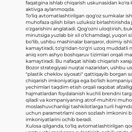
faqatgina ishlab chiqarish uskunasidan ko'ra 
aktivga aylanmoqda.
To'liq avtomatlashtirilgan qog'oz sumkalar is
muhofaza qilish bilan uzluksiz birlashtirishd
o'zgarishini anglatadi. Qog'ozni uloqtirish, bu
minutsiga yuzlab bir xil o'lchamdagi, yuqori s
bo'lib, ushbu mashinalar barqaror, doimiy ish
kamaytiradi, to'g'ridan-to'g'ri uzoq muddatli
aniq xom ashyo boshqaruv tizimlari orqali ma
kamaytiradi. Bu nafaqat ishlab chiqarish xarajat
Bozor strategiyasi nuqtai nazaridan, ushbu u
"plastik cheklov siyosati" qattiqayib borgan s
chiqarish imkoniyatiga ega bo'lish kompaniyal
yechimlari taqdim etish orqali raqobat afzalligi
hajmatlardan foydalanish kuchli brendni targ'
qiladi va kompaniyaning atrof-muhitni muhofa
moslashuvchanligi tashkilotlarga turli hajmdagi
uchun parametrlarni oson sozlash imkonini ber
imkoniyatlarini ochib beradi.
Xulosa qilganda, to'liq avtomatlashtirilgan q