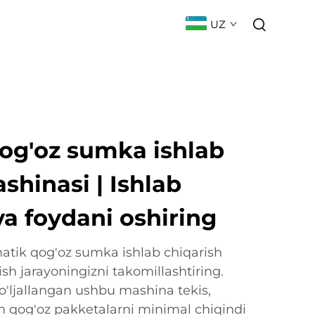
UZ
ILIKLAR
BOG'LANISH
FAQ
og'oz sumka ishlab
shinasi | Ishlab
va foydani oshiring
matik qog'oz sumka ishlab chiqarish
sh jarayoningizni takomillashtiring.
'ljallangan ushbu mashina tekis,
 qog'oz pakketalarni minimal chiqindi