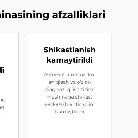
asining afzalliklari
Shikastlanish
kamaytirildi
di
Avtomatik nosozlikni
aniqlash va o'zini-
diagnozi qilish tizimi
mashinaga shikast
ng
yetkazish ehtimolini
an
kamaytiradi
a