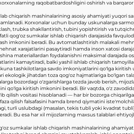
korxonalarning raqobatbardoshligini oshirish va barqaror 
hlab chiqarish mashinalarining asosiy ahamiyati yuqori sa
a jamlanadi. Korxonalar uchun bunday uskunalarga sarmoya
klash, trubka shakllantirish, tubini yopishtirish va tutqic
ifatli qog'oz sumkalar ishlab chiqarish darajasida favqulo
lash imkonini beradi. Bu avtomatlashtirish malakali mehna
 mehnat xarajatlarini pasaytiradi hamda inson xatosi dara
shina materiallardan foydalanishni maksimal darajada osh
larini kamaytiradi, balki yashil ishlab chiqarish tamoyilla
skuna tashkilotlarga savdo imkoniyatlarini qo'lga kiriti
ari ekologik jihatdan toza qog'oz hajmatlariga bo'lgan ta
arga bozordagi o'zgarishlarga tezda javob berish, mijozl
ni qo'lga kiritish imkonini beradi. Bir vaqtda, o'z zavodid
ib qilish vositasi hisoblanadi — har bir bozorga chiqaril
za qilish falsafasini hamda brend qiymatini iste'molchi
, turli uslubdagi (masalan, tekis tubli yoki kvadrat tubli)
adi. Bu esa har xil mijozlarning maxsus talablari ehtiyoj
og'oz sumkalar ishlab chiqarish mashinalarining ahamiyati