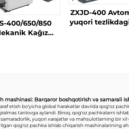
ZXJD-400 Avtom
yuqori tezlikdagi
S-400/650/850
qogʻozini tayyo
ekanik Kağız
mashinasi
mka Yetkazish
Mashini
h mashinasi: Barqaror boshqotirish va samarali is
araf etish bo'yicha global harakatlar davrida qog'oz pach
ralmas tanlovga aylandi. Biroq, qog'oz pachkalarni ishlab
maradorlik, yuqori xarajatlar va mahsulotlarning bir xil 
irilgan qog'oz pachka ishlab chiqarish mashinalarining a