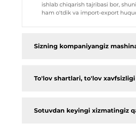
ishlab chiqarish tajribasi bor, shun
ham o'tdik va import-export huquqi
Sizning kompaniyangiz mashinal
To'lov shartlari, to'lov xavfsiz
Sotuvdan keyingi xizmatingiz 