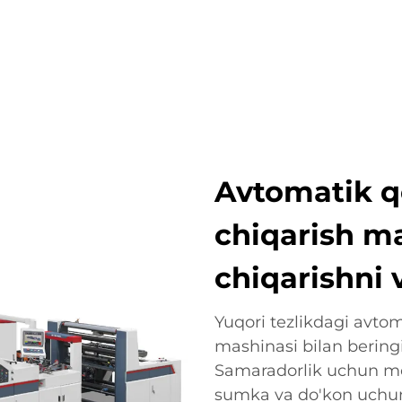
OTLAR
ISTIQBOLLI TARMOQLAR
KOMPANIYA
YANG
Avtomatik q
chiqarish ma
chiqarishni 
Yuqori tezlikdagi avto
mashinasi bilan beringi
Samaradorlik uchun mo
sumka va do'kon uchun