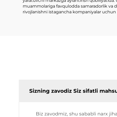
yaratuvchi markazga aylantirish qobiliyatida. 
muammolariga favqulodda samaradorlik va doim
rivojlanishni istagancha kompaniyalar uchun aq
Sizning zavodiz Siz sifatli mah
Biz zavodmiz, shu sababli narx jiha