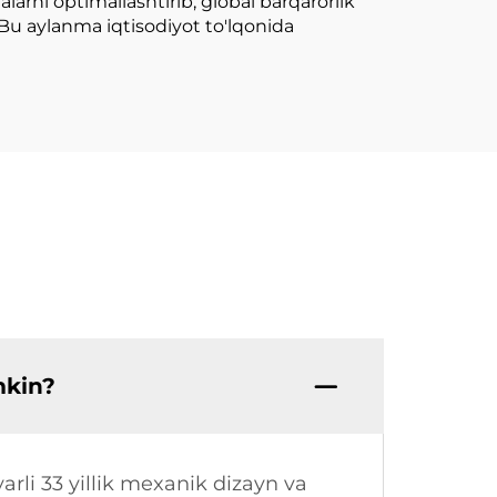
larni optimallashtirib, global barqarorlik
Bu aylanma iqtisodiyot to'lqonida
mkin?
arli 33 yillik mexanik dizayn va