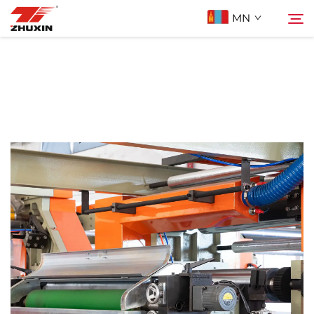
MN
Бүтээгдэхүүн
Хайх
Ашиглах Зорилго
Компани
Мэдээ
Холбоо Барих
Түгээмэл асуулт