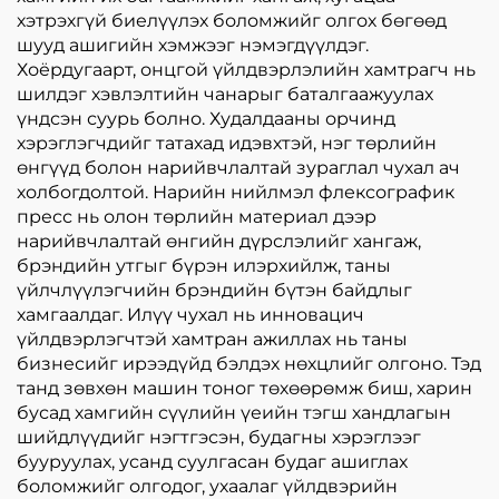
хэтрэхгүй биелүүлэх боломжийг олгох бөгөөд
шууд ашигийн хэмжээг нэмэгдүүлдэг.
Хоёрдугаарт, онцгой үйлдвэрлэлийн хамтрагч нь
шилдэг хэвлэлтийн чанарыг баталгаажуулах
үндсэн суурь болно. Худалдааны орчинд
хэрэглэгчдийг татахад идэвхтэй, нэг төрлийн
өнгүүд болон нарийвчлалтай зураглал чухал ач
холбогдолтой. Нарийн нийлмэл флексографик
пресс нь олон төрлийн материал дээр
нарийвчлалтай өнгийн дүрслэлийг хангаж,
брэндийн утгыг бүрэн илэрхийлж, таны
үйлчлүүлэгчийн брэндийн бүтэн байдлыг
хамгаалдаг. Илүү чухал нь инновацич
үйлдвэрлэгчтэй хамтран ажиллах нь таны
бизнесийг ирээдүйд бэлдэх нөхцлийг олгоно. Тэд
танд зөвхөн машин тоног төхөөрөмж биш, харин
бусад хамгийн сүүлийн үеийн тэгш хандлагын
шийдлүүдийг нэгтгэсэн, будагны хэрэглээг
бууруулах, усанд суулгасан будаг ашиглах
боломжийг олгодог, ухаалаг үйлдвэрийн