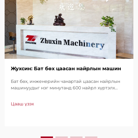
Жухсин: Бат бөх цаасан найрлын машин
Бат бөх, инженерийн чанартай цаасан найрлын
машинуудыг нэг минутанд 600 найрл хүртэлх
хурдтайгаар үйлдвэрлэдэг. Хүчин чадал, ашиглах
хялбар байдал, доод түвшний зогсолттойгоороо
Цааш үзэх
дэлхийн хэмжээнд итгэл үнэнчээр ашиглагддаг.
Мэргэжлийн дэмжлэг, хурдан үйлчилгээ аваарай.
Өнөөдөр л санал хүсэлт ирүүлээрэй.