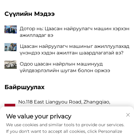
Сүүлийн Мэдээ
Дотор нь: Цаасан найруулагч машин хэрхэн
ажилладаг вэ
Цаасан найруулагч машиныг ажиллуулахад
үнэндээ хэдэн ажилтан шаардлагатай вэ?
Одоо цаасан найрлын машинууд
үйлдвэрлэлийн шугам болон оржээ
Байршуулах
No.118 East Liangyou Road, Zhangqiao,
А
Wanquan Town, Pingyang, Wenzhou City,
Zhejiang P.R. China 325409
We value your privacy
We use cookies and similar tools to provide our services.
P
8615988795434
If you don't want to accept all cookies, click Personalize