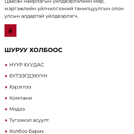
Цаасан найрлагын үйлдвэрлэлийн мөр,
мэргэжлийн үйлчилгээний танилцуулгын олон
улсын алдартай үйлдвэрлэгч.
ШУРУУ ХОЛБООС
НҮҮР ХУУДАС
БҮТЭЭГДЭХҮҮН
Хэрэглээ
Компани
Мэдээ
Түгээмэл асуулт
Холбоо барих