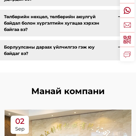
Төлбөрийн нөхцөл, төлбөрийн аюулгүй
байдал болон хүргэлтийн хугацаа хэрхэн
байгаа вэ?
Борлуулсаны дараах үйлчилгээ гэж юу
байдаг вэ?
Манай компани
02
Sep