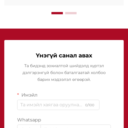
Үнэгүй санал авах
Та бидэнд зохиалтой шийдэлд хүртэл
дэлгэрэнгүй болон баталгаатай холбоо
барих мэдээлэл өгөөрэй.
Имэйл
0/100
Whatsapp