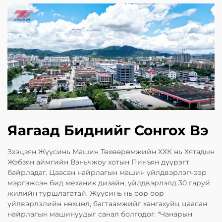
Яагаад Биднийг Сонгох Вэ
Зхэцзян Жүүсинь Машин Төхөөрөмжийн ХХК нь Хятадын
Жэбзян аймгийн Вэньчжоу хотын Пинъян дүүрэгт
байрладаг. Цаасан найрлагын машин үйлдвэрлэгчээр
мэргэжсэн бид механик дизайн, үйлдвэрлэлд 30 гаруй
жилийн туршлагатай. Жүүсинь нь өөр өөр
үйлвэрлэлийн нөхцөл, багтаамжийг хангахуйц цаасан
найрлагын машинуудыг санал болгодог. "Чанарын