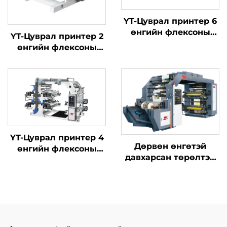
YT-Цуврал принтер 6
өнгийн флексоны
YT-Цуврал принтер 2
хэвлэлийн машиныг
өнгийн флексоны
хэвлэлийн машиныг
YT-Цуврал принтер 4
Дөрвөн өнгөтэй
өнгийн флексоны
давхарсан төрөлтэй
хэвлэлийн машиныг
синхрон бүс өндөр
хурдны хэвлэлийн
машин