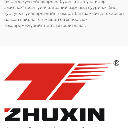
бүтээгдэхүүн үйлдвэрлэх, бүрэн итгэл үнэнчээр
ажиллах" гэсэн үйлчилгээний зарчимд суурилж, бид
тус тусын үйлвэрлэлийн нөхцөл, багтаамжинд тохирсон
цаасан найрлагын машин ба холбогдох
төхөөрөмжүүдийг нийтлэн ашигладаг.