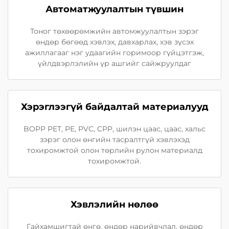
Автоматжуулалтын түвшин
Тоног төхөөрөмжийн автомжуулалтын зэрэг
өндөр бөгөөд хэвлэх, давхарлах, хэв зүсэх
ажиллагааг нэг удаагийн горимоор гүйцэтгэж,
үйлдвэрлэлийн үр ашгийг сайжруулдаг
Хэрэглээгүй байдалтай материалууд
BOPP PET, PE, PVC, CPP, шилэн цаас, цаас, хальс
зэрэг олон өнгийн тасралтгүй хэвлэхэд
тохиромжтой олон төрлийн рулон материалд
тохиромжтой.
Хэвлэлийн нөлөө
Гайхамшигтай өнгө, өндөр нарийвчлал, өндөр