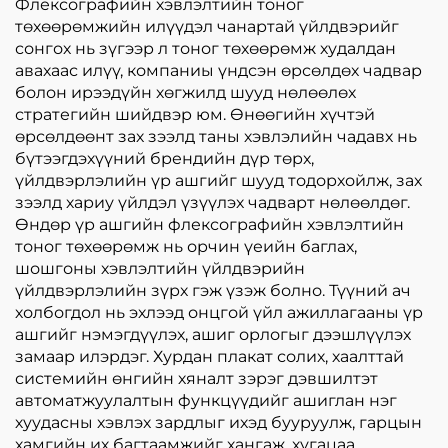
Флексографийн хэвлэлтийн тоног
төхөөрөмжийн илүүдэл чанартай үйлдвэрийг
сонгох нь зүгээр л тоног төхөөрөмж худалдан
авахаас илүү, компаниы үндсэн өрсөлдөх чадвар
болон ирээдүйн хөгжилд шууд нөлөөлөх
стратегийн шийдвэр юм. Өнөөгийн хүчтэй
өрсөлдөөнт зах зээлд таны хэвлэлийн чадавх нь
бүтээгдэхүүний брендийн дүр төрх,
үйлдвэрлэлийн үр ашгийг шууд тодорхойлж, зах
зээлд хариу үйлдэл үзүүлэх чадварт нөлөөлдөг.
Өндөр үр ашгийн флексографийн хэвлэлтийн
тоног төхөөрөмж нь орчин үеийн баглах,
шошгоны хэвлэлтийн үйлдвэрийн
үйлдвэрлэлийн зүрх гэж үзэж болно. Түүний ач
холбогдол нь эхлээд онцгой үйл ажиллагааны үр
ашгийг нэмэгдүүлэх, ашиг орлогыг дээшлүүлэх
замаар илэрдэг. Хурдан плакат солих, хаалттай
системийн өнгийн хяналт зэрэг дэвшилтэт
автоматжуулалтын функцүүдийг ашиглан нэг
хуудасны хэвлэх зардлыг ихэд бууруулж, гарцын
хамгийн их багтаамжийг хангаж, хугацаа