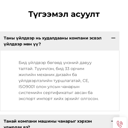
Түгээмэл асуулт
Таны үйлдвэр нь худалдааны компани эсвэл
үйлдвэр мөн үү?
Бид үйлдвэр бөгөөд үнэний давуу
талтай. Түүнчлэн, бид 33 орчим
жилийн механик дизайн ба
үйлдвэрлэлийн туршлагатай, CE,
ISO9001 олон улсын чанарын
системийн сертификатыг авсан ба
экспорт импорт хийх эрхийг олгосон.
Танай компани машины чанарыг хэрхэн
удирдах вэ?