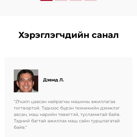
Хэрэглэгчдийн санал
Дэвид Л.
"Zhuxin цаасан найрагны машины ажиллагаа
тогтвортой. Тэднээс бүрэн техникийн дэмжлэг
авсан, маш нарийн төвөгтэй, тусламжтай байв.
Тэдний багтай ажиллах маш сайн туршлагатай
байв."