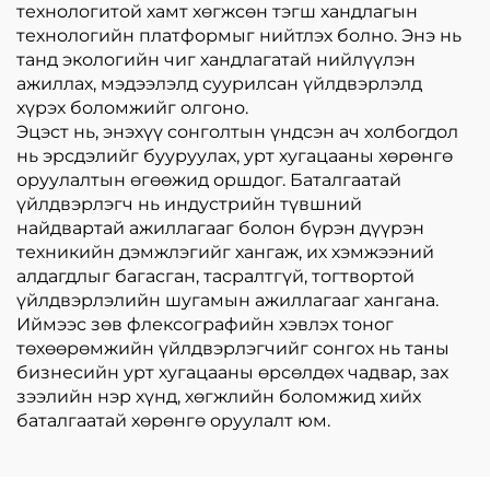
технологитой хамт хөгжсөн тэгш хандлагын
технологийн платформыг нийтлэх болно. Энэ нь
танд экологийн чиг хандлагатай нийлүүлэн
ажиллах, мэдээлэлд суурилсан үйлдвэрлэлд
хүрэх боломжийг олгоно.
Эцэст нь, энэхүү сонголтын үндсэн ач холбогдол
нь эрсдэлийг бууруулах, урт хугацааны хөрөнгө
оруулалтын өгөөжид оршдог. Баталгаатай
үйлдвэрлэгч нь индустрийн түвшний
найдвартай ажиллагааг болон бүрэн дүүрэн
техникийн дэмжлэгийг хангаж, их хэмжээний
алдагдлыг багасган, тасралтгүй, тогтвортой
үйлдвэрлэлийн шугамын ажиллагааг хангана.
Иймээс зөв флексографийн хэвлэх тоног
төхөөрөмжийн үйлдвэрлэгчийг сонгох нь таны
бизнесийн урт хугацааны өрсөлдөх чадвар, зах
зээлийн нэр хүнд, хөгжлийн боломжид хийх
баталгаатай хөрөнгө оруулалт юм.