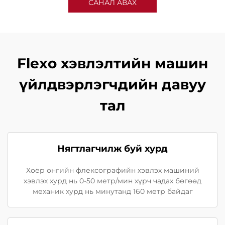
САНАЛ АВАХ
Flexo хэвлэлтийн машин
үйлдвэрлэгчдийн давуу
тал
Нягтлагчилж буй хурд
Хоёр өнгийн флексографийн хэвлэх машиний
хэвлэх хурд нь 0-50 метр/мин хүрч чадах бөгөөд
механик хурд нь минутанд 160 метр байдаг