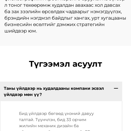
л тоног төхөөрөмж худалдан авахаас хол давсах
ба зах зээлийн өрсөлдөх чадварыг нэмэгдүүлэх,
брэндийн нэгдмэл байдлыг хангах, урт хугацааны
бизнесийн өсөлтийг дэмжих стратегийн
шийдвэр юм.
Түгээмэл асуулт
Таны үйлдвэр нь худалдааны компани эсвэл
үйлдвэр мөн үү?
Бид үйлдвэр бөгөөд үнэний давуу
талтай. Түүнчлэн, бид 33 орчим
жилийн механик дизайн ба