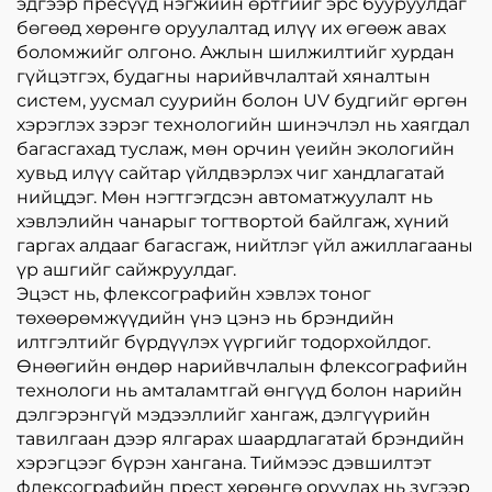
эдгээр пресүүд нэгжийн өртгийг эрс бууруулдаг
бөгөөд хөрөнгө оруулалтад илүү их өгөөж авах
боломжийг олгоно. Ажлын шилжилтийг хурдан
гүйцэтгэх, будагны нарийвчлалтай хяналтын
систем, уусмал суурийн болон UV будгийг өргөн
хэрэглэх зэрэг технологийн шинэчлэл нь хаягдал
багасгахад туслаж, мөн орчин үеийн экологийн
хувьд илүү сайтар үйлдвэрлэх чиг хандлагатай
нийцдэг. Мөн нэгтгэгдсэн автоматжуулалт нь
хэвлэлийн чанарыг тогтвортой байлгаж, хүний
гаргах алдааг багасгаж, нийтлэг үйл ажиллагааны
үр ашгийг сайжруулдаг.
Эцэст нь, флексографийн хэвлэх тоног
төхөөрөмжүүдийн үнэ цэнэ нь брэндийн
илтгэлтийг бүрдүүлэх үүргийг тодорхойлдог.
Өнөөгийн өндөр нарийвчлалын флексографийн
технологи нь амталамтгай өнгүүд болон нарийн
дэлгэрэнгүй мэдээллийг хангаж, дэлгүүрийн
тавилгаан дээр ялгарах шаардлагатай брэндийн
хэрэгцээг бүрэн хангана. Тиймээс дэвшилтэт
флексографийн прест хөрөнгө оруулах нь зүгээр