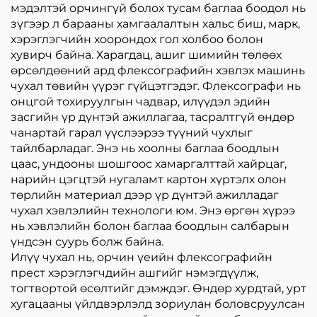
мэдэлтэй орчингүй болох тусам баглаа боодол нь
зүгээр л барааны хамгаалалтын хальс биш, марк,
хэрэглэгчийн хоорондох гол холбоо болон
хувирч байна. Харагдац, ашиг шимийн төлөөх
өрсөлдөөний ард флексографийн хэвлэх машинь
чухал төвийн үүрэг гүйцэтгэдэг. Флексографи нь
онцгой тохируулгын чадвар, илүүдэл эдийн
засгийн үр дүнтэй ажиллагаа, тасралтгүй өндөр
чанартай гарал үүслээрээ түүний чухлыг
тайлбарладаг. Энэ нь хоолны баглаа боодлын
цаас, ундооны шошгоос хамаргалттай хайрцаг,
нарийн цэгцтэй нугаламт картон хүртэлх олон
төрлийн материал дээр үр дүнтэй ажилладаг
чухал хэвлэлийн технологи юм. Энэ өргөн хүрээ
нь хэвлэлийн болон баглаа боодлын салбарын
үндсэн суурь болж байна.
Илүү чухал нь, орчин үеийн флексографийн
прест хэрэглэгчдийн ашгийг нэмэгдүүлж,
тогтвортой өсөлтийг дэмждэг. Өндөр хурдтай, урт
хугацааны үйлдвэрлэлд зориулан боловсруулсан