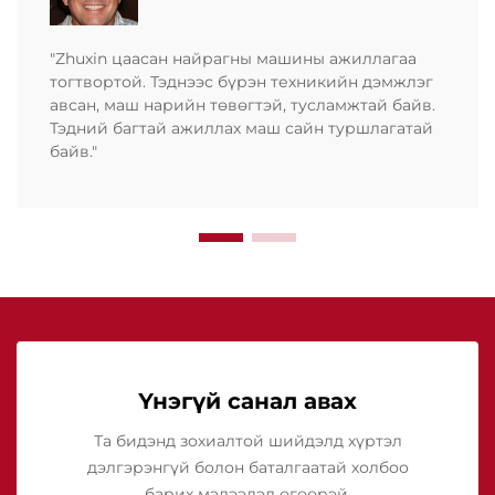
"Zhuxin цаасан найрагны машины ажиллагаа
тогтвортой. Тэднээс бүрэн техникийн дэмжлэг
авсан, маш нарийн төвөгтэй, тусламжтай байв.
Тэдний багтай ажиллах маш сайн туршлагатай
байв."
Үнэгүй санал авах
Та бидэнд зохиалтой шийдэлд хүртэл
дэлгэрэнгүй болон баталгаатай холбоо
барих мэдээлэл өгөөрэй.