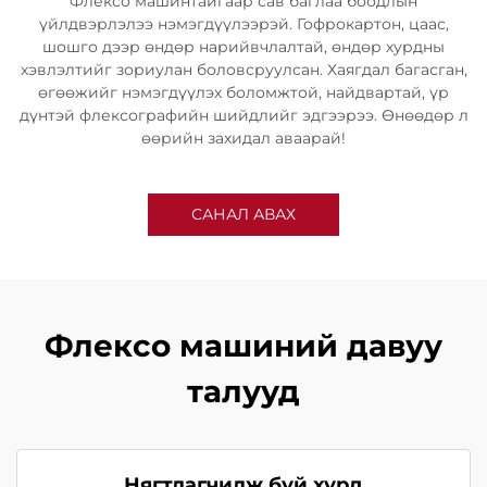
Флексо машинтайгаар сав баглаа боодлын
үйлдвэрлэлээ нэмэгдүүлээрэй. Гофрокартон, цаас,
шошго дээр өндөр нарийвчлалтай, өндөр хурдны
хэвлэлтийг зориулан боловсруулсан. Хаягдал багасган,
өгөөжийг нэмэгдүүлэх боломжтой, найдвартай, үр
дүнтэй флексографийн шийдлийг эдгээрээ. Өнөөдөр л
өөрийн захидал аваарай!
САНАЛ АВАХ
Флексо машиний давуу
талууд
Нягтлагчилж буй хурд