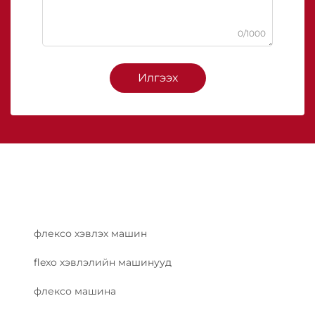
0/1000
Илгээх
флексо хэвлэх машин
flexo хэвлэлийн машинууд
флексо машина