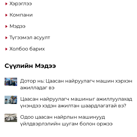
Хэрэглээ
Компани
Мэдээ
Түгээмэл асуулт
Холбоо барих
Сүүлийн Мэдээ
Дотор нь: Цаасан найруулагч машин хэрхэн
ажилладаг вэ
Цаасан найруулагч машиныг ажиллуулахад
үнэндээ хэдэн ажилтан шаардлагатай вэ?
Одоо цаасан найрлын машинууд
үйлдвэрлэлийн шугам болон оржээ