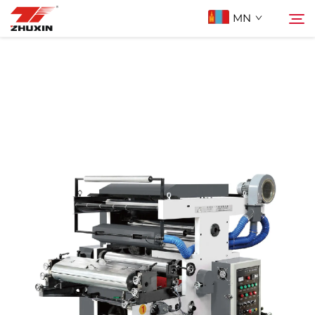
MN
Бүтээгдэхүүн
Хайх
Ашиглах Зорилго
Компани
Мэдээ
Холбоо Барих
Түгээмэл асуулт