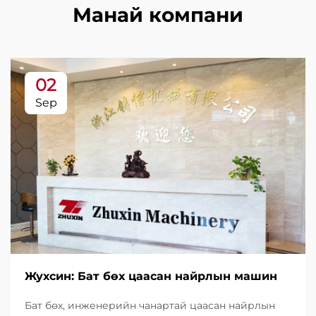
Манай компани
02
Sep
Жухсин: Бат бөх цаасан найрлын машин
Бат бөх, инженерийн чанартай цаасан найрлын