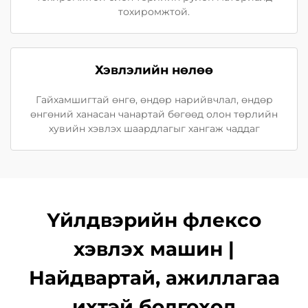
тохиромжтой.
Хэвлэлийн нөлөө
Гайхамшигтай өнгө, өндөр нарийвчлал, өндөр
өнгөний ханасан чанартай бөгөөд олон төрлийн
хувийн хэвлэх шаардлагыг хангаж чаддаг
Үйлдвэрийн флексо
хэвлэх машин |
Найдвартай, ажиллагаа
ихтэй болгоход