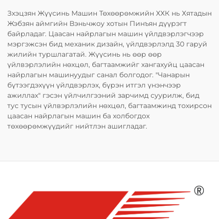
Зхэцзян Жүүсинь Машин Төхөөрөмжийн ХХК нь Хятадын
Жэбзян аймгийн Вэньчжоу хотын Пинъян дүүрэгт
байрладаг. Цаасан найрлагын машин үйлдвэрлэгчээр
мэргэжсэн бид механик дизайн, үйлдвэрлэлд 30 гаруй
жилийн туршлагатай. Жүүсинь нь өөр өөр
үйлвэрлэлийн нөхцөл, багтаамжийг хангахуйц цаасан
найрлагын машинуудыг санал болгодог. "Чанарын
бүтээгдэхүүн үйлдвэрлэх, бүрэн итгэл үнэнчээр
ажиллах" гэсэн үйлчилгээний зарчимд суурилж, бид
тус тусын үйлвэрлэлийн нөхцөл, багтаамжинд тохирсон
цаасан найрлагын машин ба холбогдох
төхөөрөмжүүдийг нийтлэн ашигладаг.