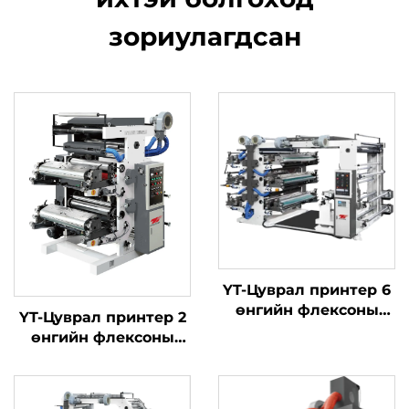
зориулагдсан
YT-Цуврал принтер 6
өнгийн флексоны
YT-Цуврал принтер 2
хэвлэлийн машиныг
өнгийн флексоны
хэвлэлийн машиныг