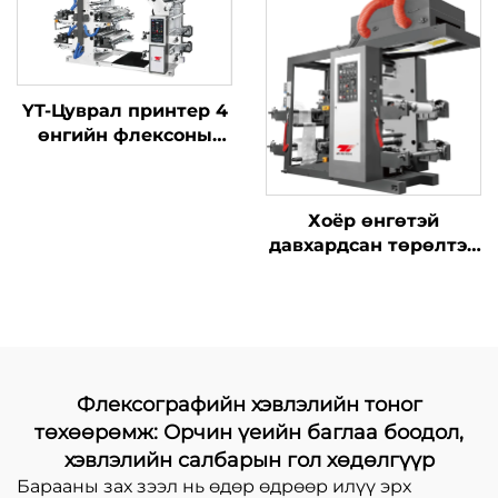
YT-Цуврал принтер 4
өнгийн флексоны
хэвлэлийн машиныг
Хоёр өнгөтэй
давхардсан төрөлтэй
синхрон бүс өндөр
хурдны хэвлэлийн
машин, томоохон
тосны хайрцагтай
Флексографийн хэвлэлийн тоног
төхөөрөмж: Орчин үеийн баглаа боодол,
хэвлэлийн салбарын гол хөдөлгүүр
Барааны зах зээл нь өдөр өдрөөр илүү эрх