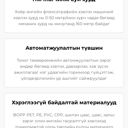
Хоёр өнгийн флексографийн хэвлэх машиний
хэвлэх хурд нь 0-50 метр/мин хүрч чадах бөгөөд
механик хурд нь минутанд 160 метр байдаг
Автоматжуулалтын түвшин
Тоног төхөөрөмжийн автомжуулалтын зэрэг
өндөр бөгөөд хэвлэх, давхарлах, хэв зүсэх
ажиллагааг нэг удаагийн горимоор гүйцэтгэж,
үйлдвэрлэлийн үр ашгийг сайжруулдаг
Хэрэглээгүй байдалтай материалууд
BOPP PET, PE, PVC, CPP, шилэн цаас, цаас, хальс
зэрэг олон өнгийн тасралтгүй хэвлэхэд
тохиромжтой олон төрлийн рулон материалд