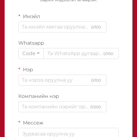
Имэйл
0/100
Whatsapp
Code
0/100
Нэр
0/100
Компанийн нэр
0/200
Мессеж