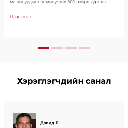
машинуудыг нэг минутанд 600 найрл хүртэлх
хурдтайгаар үйлдвэрлэдэг. Хүчин чадал, ашиглах
хялбар байдал, доод түвшний зогсолттойгоороо
Цааш үзэх
дэлхийн хэмжээнд итгэл үнэнчээр ашиглагддаг.
Мэргэжлийн дэмжлэг, хурдан үйлчилгээ аваарай.
Өнөөдөр л санал хүсэлт ирүүлээрэй.
Хэрэглэгчдийн санал
Дэвид Л.