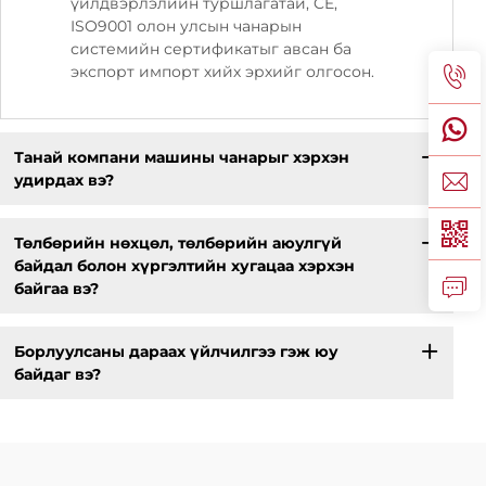
үйлдвэрлэлийн туршлагатай, CE,
ISO9001 олон улсын чанарын
системийн сертификатыг авсан ба
экспорт импорт хийх эрхийг олгосон.
Танай компани машины чанарыг хэрхэн
удирдах вэ?
Төлбөрийн нөхцөл, төлбөрийн аюулгүй
байдал болон хүргэлтийн хугацаа хэрхэн
байгаа вэ?
Борлуулсаны дараах үйлчилгээ гэж юу
байдаг вэ?