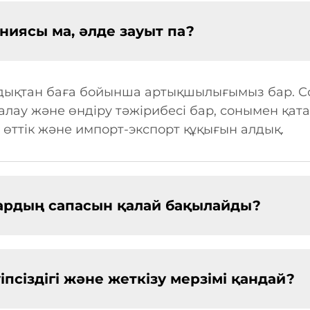
ниясы ма, әлде зауыт па?
ндықтан баға бойынша артықшылығымыз бар. Со
ау және өндіру тәжірибесі бар, сонымен қата
өттік және импорт-экспорт құқығын алдық.
ардың сапасын қалай бақылайды?
псіздігі және жеткізу мерзімі қандай?