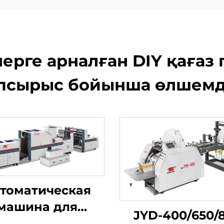
ерге арналған DIY қағаз 
псырыс бойынша өлшем
томатическая
машина для
JYD-400/650/
роизводства