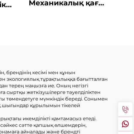
Механикалық қағаз
ік
пакет жасау
ық
машинасы Онлайн
қты
басып шығару
ір
ы
н, брендінің кесімі мен құнын
 мен экологиялық тұрақтылыққа бағытталған
ан терең маңызға ие. Оның негізгі
ға сыртқы жеткізушілерге тәуелділіктен
ты төмендетуге мүмкіндік береді. Сонымен
дық шығындар құрылымын тікелей
ықтағы икемділікті қамтамасыз етеді.
 сәйкес сәтте қапшық өлшемдерін,
арнамаға айналады және брендті