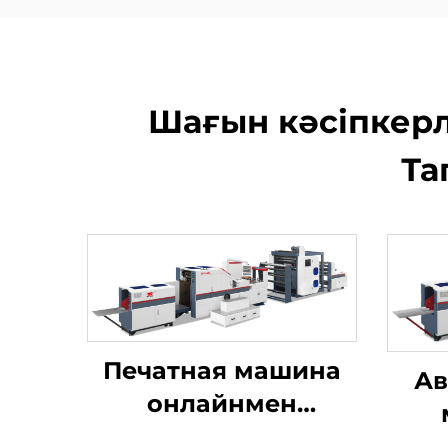
Шағын кәсіпкерл
Та
Печатная машина
Ав
онлайнмен
квадраттық түбінді
п