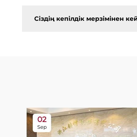
Сіздің кепілдік мерзімінен ке
02
Sep