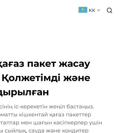
KK
АРLAS
ҚОСЫЛҒАН СУАЛДАР
ағаз пакет жасау
 Қолжетімді және
дырылған
сінің іс-керекетін жеңіл бастаңыз.
томатты кішкентай қағаз пакеттер
таптар мен шағын кәсіпкерлер үшін
ы сыйлық, сауда және кондитер