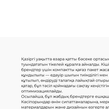
қағаздық көлік
ква
машинасы
бум
Қазіргі уақытта өзара қатты бәсеке ортас
туындататын тікелей құралға айналды. Кіш
брендтер үшін компактты қағаз пакет жас
құндылығы — едәуір шығын тиімділігі мен 
құтылып, өндіруді талапқа лайықтай отыр
қатар, бұл тәсіл қоймадағы сақтау кеңіс
оптимизациялайды.
Осылайша, бұл жабдық брендтерге ешқашан
Кәсіпорындар өнім сипаттамаларына, мере
материалдарын және дизайнын өзгерте ала