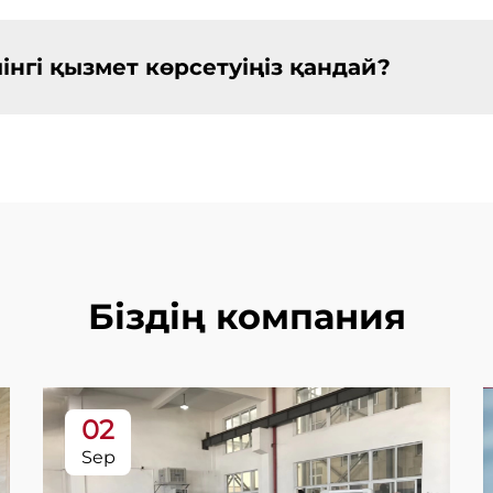
йінгі қызмет көрсетуіңіз қандай?
Біздің компания
02
Sep