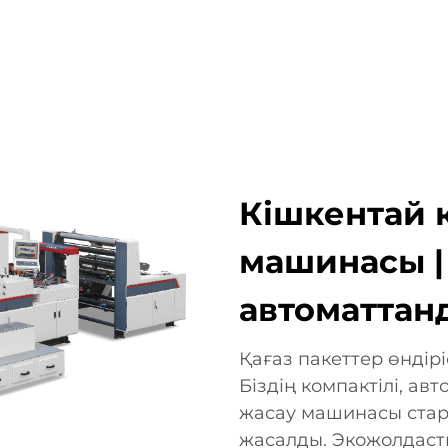
АНБАЛАР
КОМПАНИЯ
ЖАҢАЛЫҚТАР
БІЗГЕ ХАБ
Кішкентай қ
машинасы |
автоматтан
Қағаз пакеттер өндірі
Біздің компактілі, ав
жасау машинасы стар
жасалды. Экожолдаст