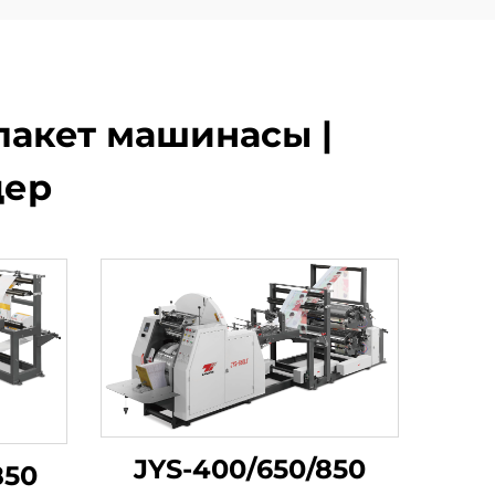
пакет машинасы |
дер
JYS-400/650/850
850