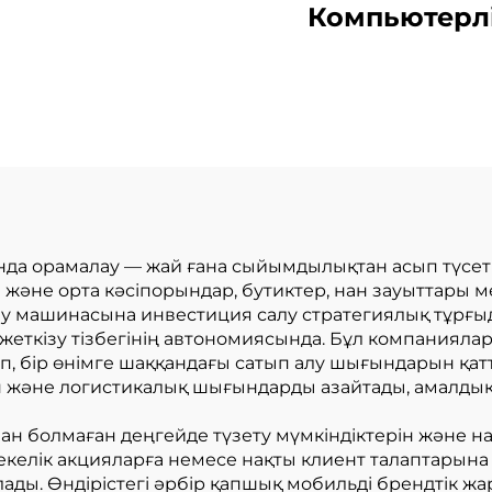
Компьютерл
дратных донных
Механикал
ажных пакетов
Жылдам Құла
из рулона
Кагаздык Сәк
Қуырғауш
Машина
ында орамалау — жай ғана сыйымдылықтан асып түсеті
і және орта кәсіпорындар, бутиктер, нан зауыттары
ау машинасына инвестиция салу стратегиялық тұрғыд
жеткізу тізбегінің автономиясында. Бұл компаниялар
ып, бір өнімге шаққандағы сатып алу шығындарын қат
тігін және логистикалық шығындарды азайтады, амал
 болмаған деңгейде түзету мүмкіндіктерін және нар
келік акцияларға немесе нақты клиент талаптарына
ды. Өндірістегі әрбір қапшық мобильді брендтік ж