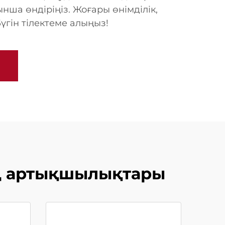
нша өндіріңіз. Жоғары өнімділік,
үгін тілектеме алыңыз!
ың артықшылықтары