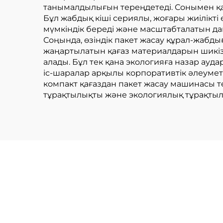
танымалдылығын тереңдетеді. Сонымен қата
Бұл жабдық кіші сериялы, жоғары жиілікті 
мүмкіндік береді және масштабталатын да
Соңында, өзіндік пакет жасау құрал-жабд
жаңартылатын қағаз материалдарын шикіза
алады. Бұл тек қана экологияға назар ау
іс-шаралар арқылы корпоративтік әлеумет
компакт қағаздан пакет жасау машинасы тек
тұрақтылықты және экологиялық тұрақтыл