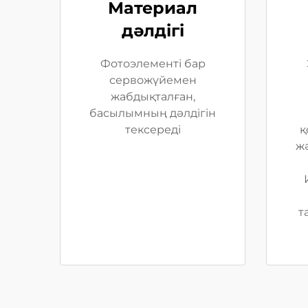
Материал
дәлдігі
Фотоэлементі бар
сервожүйемен
жабдықталған,
басылымның дәлдігін
тексереді
қ
жә
т