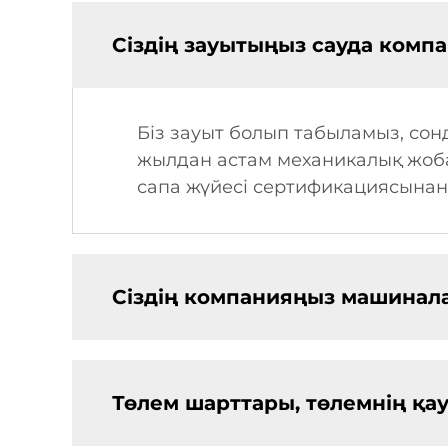
Сіздің зауытыңыз сауда компа
Біз зауыт болып табыламыз, со
жылдан астам механикалық жобал
сапа жүйесі сертификациясынан 
Сіздің компанияңыз машинал
Төлем шарттары, төлемнің қауі