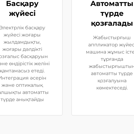
Басқару
Автоматты
жүйесі
түрде
қозғалады
Электрлік басқару
жүйесі жоғары
Жабыстырғыш
жылдамдықты,
аппликатор жүйес
жоғары дәлдікті
машина жұмыс іст
озғалыс басқаруын
тұрғанда
не өндірістік желіні
жабыстырғышты
қамтамасыз етеді.
автоматты түрде
Интеграция әсерін
қозғалуына
және оптикалық
көмектеседі.
алшықты автоматты
түрде анықтайды