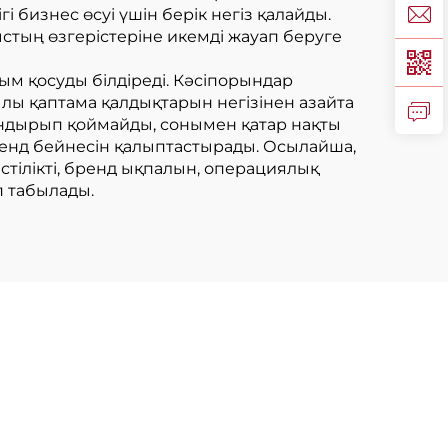
 бизнес өсуі үшін берік негіз қалайды.
ыстың өзгерістеріне икемді жауап беруге
ым қосуды білдіреді. Кәсіпорындар
лы қаптама қалдықтарын негізінен азайта
тандырып қоймайды, сонымен қатар нақты
бренд бейнесін қалыптастырады. Осылайша,
істілікті, бренд ықпалын, операциялық
 табылады.