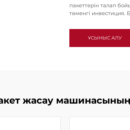
пакеттерін талап бойы
төменгі инвестиция. Б
ҰСЫНЫС АЛУ
пакет жасау машинасын