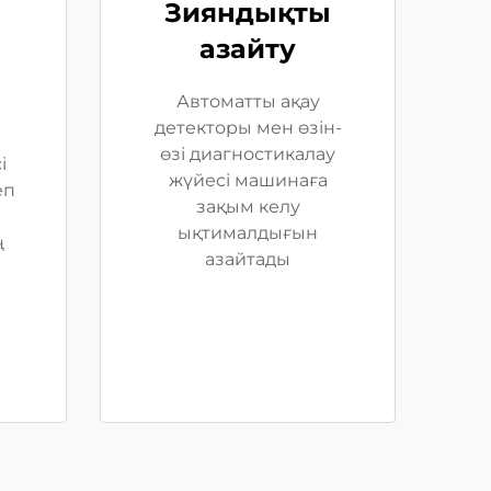
Зияндықты
азайту
Автоматты ақау
детекторы мен өзін-
өзі диагностикалау
і
жүйесі машинаға
еп
зақым келу
ықтималдығын
ң
азайтады