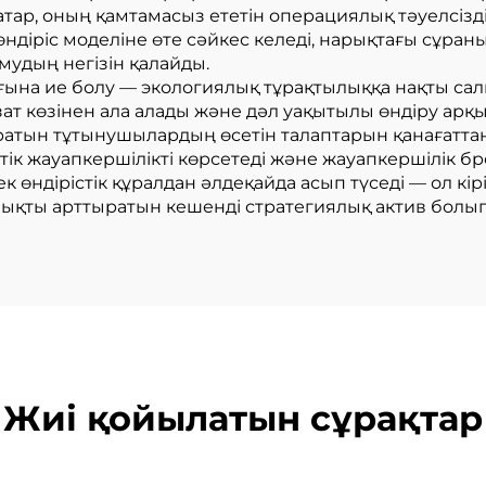
р, оның қамтамасыз ететін операциялық тәуелсіздігі
өндіріс моделіне өте сәйкес келеді, нарықтағы сұран
мудың негізін қалайды.
ығына ие болу — экологиялық тұрақтылыққа нақты сал
т көзінен ала алады және дәл уақытылы өндіру арқы
даратын тұтынушылардың өсетін талаптарын қанағат
тік жауапкершілікті көрсетеді және жауапкершілік 
 өндірістік құралдан әлдеқайда асып түседі — ол кір
ықты арттыратын кешенді стратегиялық актив болып
Жиі қойылатын сұрақтар