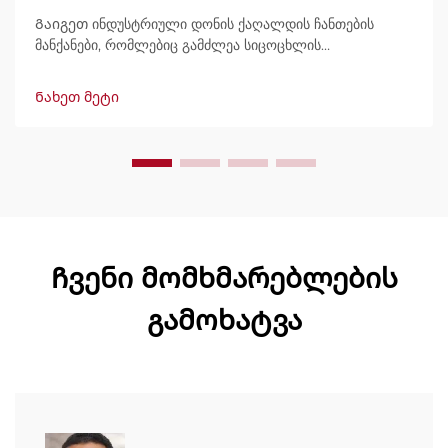
Გაიგეთ ინდუსტრიული დონის ქაღალდის ჩანთების
მანქანები, რომლებიც გამძლეა სიცოცხლის
განმავლობაში, გამოტანით 600 ჩანთამდე/წუთში.
მსოფლიოში ნდობით გამოიყენება გამძლეობის,
Ნახეთ მეტი
მარტივად მართვის და მინიმალური შესვენების გამო.
მიიღეთ სპეციალისტური მხარდაჭერა და სწრაფი
მომსახურება. მოგვწერეთ დღესვე შეთავაზების
მოსათხოვნად.
Ჩვენი მომხმარებლების
გამოხატვა