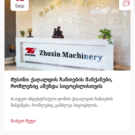
Sep
Ჟუსინი: ქაღალდის ჩანთების მანქანები,
რომლებიც აშენდა სიცოცხლისთვის
Გაიგეთ ინდუსტრიული დონის ქაღალდის ჩანთების
მანქანები, რომლებიც გამძლეა სიცოცხლის
განმავლობაში, გამოტანით 600 ჩანთამდე/წუთში.
მსოფლიოში ნდობით გამოიყენება გამძლეობის,
Ნახეთ მეტი
მარტივად მართვის და მინიმალური შესვენების გამო.
მიიღეთ სპეციალისტური მხარდაჭერა და სწრაფი