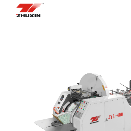
ᲛᲗᲐᲕᲐᲠᲘ ᲒᲕᲔᲠᲓᲘ
ᲞᲠᲝᲓ