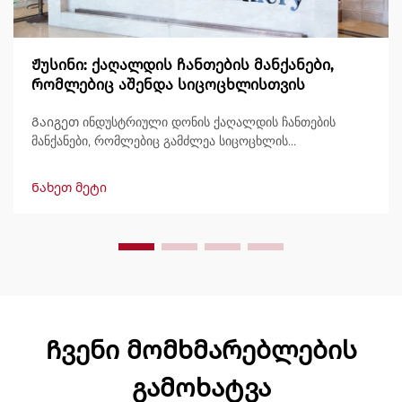
Ჟუსინი: ქაღალდის ჩანთების მანქანები,
რომლებიც აშენდა სიცოცხლისთვის
Გაიგეთ ინდუსტრიული დონის ქაღალდის ჩანთების
მანქანები, რომლებიც გამძლეა სიცოცხლის
განმავლობაში, გამოტანით 600 ჩანთამდე/წუთში.
მსოფლიოში ნდობით გამოიყენება გამძლეობის,
Ნახეთ მეტი
მარტივად მართვის და მინიმალური შესვენების გამო.
მიიღეთ სპეციალისტური მხარდაჭერა და სწრაფი
მომსახურება. მოგვწერეთ დღესვე შეთავაზების
მოსათხოვნად.
Ჩვენი მომხმარებლების
გამოხატვა