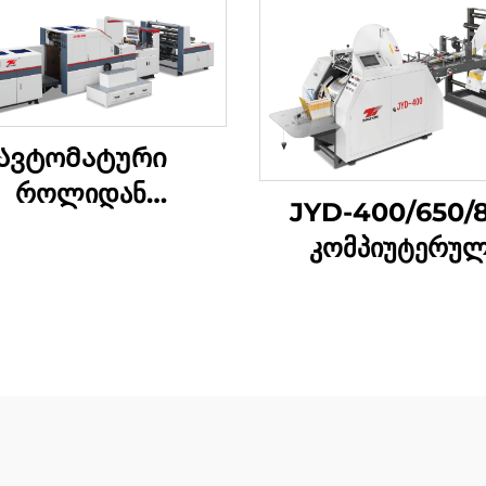
Ავტომატური
როლიდან
JYD-400/650/
დრატული ბოტომის
კომპიუტერუ
ქაღალდის
მექანიკური მა
ბადღენის მაშინი
სიჩქარის მკვე
ქვედა ქაღალდ
ჩანთა დამზადე
მანქანა