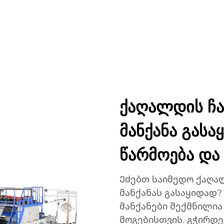
ᲣᲥᲢᲔᲑᲘ
ᲐᲞᲚᲘᲙᲐᲪᲘᲔᲑᲘ
ᲙᲝᲛᲞᲐᲜᲘᲐ
ᲡᲘᲐᲮᲚᲔᲔᲑᲘ
ᲙᲝᲜᲢᲐ
ქაღალდის ჩა
მანქანა გასა
წარმოება და
Ეძებთ საიმედო ქაღა
მანქანას გასაყიდად?
მანქანები შექმნილი
მოგებისთვის. გჭირდ