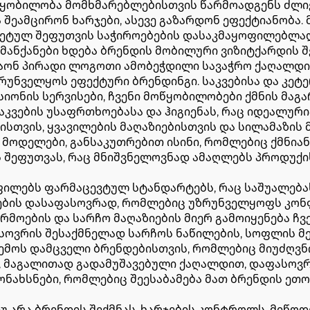
წყობილობა მომხმარებლებისთვის წარმოადგენს ძლიე
შეამცირონ ხარჯები, ასევე გაზარდონ ეფექტიანობა.
რეტულ შეფუთვის საჭიროებების დასაკმაყოფილებლა
 მანქანები ხდება ბრენდის მობილური ვიზიტქარდის 
აონ პირადი ლოგოთი ამობეჭდილი სავაჭრო ქაღალდის
რუნველყოს ეფექტური ბრენდინგი. საკვებისა და კეტ
სიონის სერვისები, ჩვენი მოწყობილობები ქმნის მაგ
კვების უსაფრთხოებასა და ჰიგიენას, რაც იდეალურია
ბისთვის, ყვავილების მაღაზიებისთვის და სილამაზის
 მოდელები, განსაკუთრებით ისინი, რომლებიც ქმნია
ის შეფუთვას, რაც მნიშვნელოვნად ამაღლებს პროდუქ
ოფილებს ფარმაცევტულ სტანდარტებს, რაც საშუალება
ების დასაფასოვრად, რომლებიც უზრუნველყოფს კონ
არმოების და სარჩო მაღაზიების მიერ გამოიყენება ჩ
სოვრის შესაქმნელად სარჩოს ნაწილების, სოფლის მე
რემოს დამცველი ბრენდებისთვის, რომლებიც მიუძღვნ
 მაგალითად გადამუშავებული ქაღალდით, დაფასოვრი
მონახსნები, რომლებიც შეესაბამება მათ ბრენდის ე
უ არა ბრენდის შექმნას, ხარჯების კონტროლს, მიწოდ