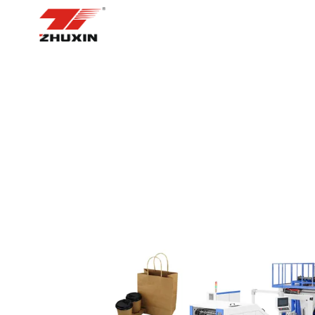
ᲛᲗᲐᲕᲐᲠᲘ ᲒᲕᲔᲠᲓᲘ
ᲞᲠᲝᲓ