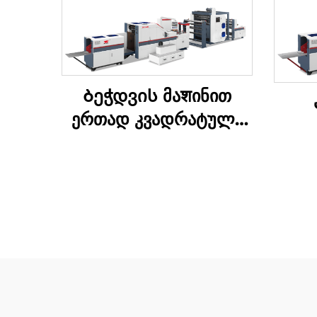
Ბეჭდვის მაशინით
ერთად კვადრატული
ბოტომის ქაღალდის
კვა
კრებადღენის მაშინი
კრე