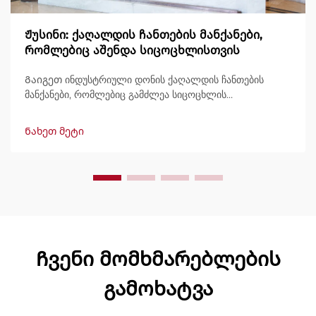
Ჟუსინი: ქაღალდის ჩანთების მანქანები,
რომლებიც აშენდა სიცოცხლისთვის
Გაიგეთ ინდუსტრიული დონის ქაღალდის ჩანთების
მანქანები, რომლებიც გამძლეა სიცოცხლის
განმავლობაში, გამოტანით 600 ჩანთამდე/წუთში.
მსოფლიოში ნდობით გამოიყენება გამძლეობის,
Ნახეთ მეტი
მარტივად მართვის და მინიმალური შესვენების გამო.
მიიღეთ სპეციალისტური მხარდაჭერა და სწრაფი
მომსახურება. მოგვწერეთ დღესვე შეთავაზების
მოსათხოვნად.
Ჩვენი მომხმარებლების
გამოხატვა