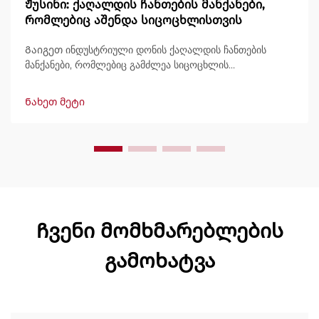
Ჟუსინი: ქაღალდის ჩანთების მანქანები,
რომლებიც აშენდა სიცოცხლისთვის
Გაიგეთ ინდუსტრიული დონის ქაღალდის ჩანთების
მანქანები, რომლებიც გამძლეა სიცოცხლის
განმავლობაში, გამოტანით 600 ჩანთამდე/წუთში.
მსოფლიოში ნდობით გამოიყენება გამძლეობის,
Ნახეთ მეტი
მარტივად მართვის და მინიმალური შესვენების გამო.
მიიღეთ სპეციალისტური მხარდაჭერა და სწრაფი
მომსახურება. მოგვწერეთ დღესვე შეთავაზების
მოსათხოვნად.
Ჩვენი მომხმარებლების
გამოხატვა