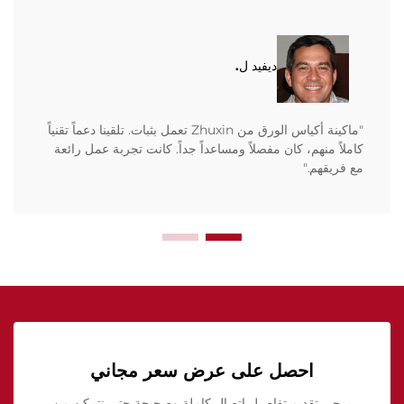
ديفيد ل.
"ماكينة أكياس الورق من Zhuxin تعمل بثبات. تلقينا دعماً تقنياً
كاملاً منهم، كان مفصلاً ومساعداً جداً. كانت تجربة عمل رائعة
مع فريقهم."
احصل على عرض سعر مجاني
يرجى تقديم تفاصيل اتصال كاملة وصحيحة حتى نتمكن من