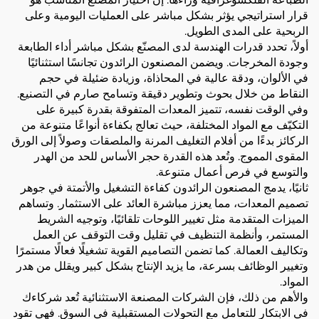
قرار استراتيجي يؤثر بشكل مباشر على العمليات اليومية وعلى
الربحية على المدى الطويل.
أولاً، تحدد قدرات الهندسة لدى المصنّع بشكل مباشر أداء الطابعة
وجودة المخرجات. ويضمن المصنعون الرائدون تجانسًا استثنائيًا
في الألوان، ودقة عالية في المحاذاة، وزيادة ضئيلة في حجم
النقاط من خلال بحوث وتطوير دقيقة وتسامح صارم في التصنيع.
وفي الوقت نفسه، تتميز المعدات المتفوقة بقدرة كبيرة على
التكيّف مع المواد المختلفة، حيث تعالج بكفاءة أنواعًا متنوعة من
الركائز بدءًا من أفلام التغليف المرنة والملصقات وصولاً إلى الورق
المقوى المموج. وتُعد هذه القدرة حجر الأساس للحد من الهدر
والتوسع في فرص أعمال متنوعة.
ثانيًا، يدمج المصنعون الرائدون كفاءة التشغيل والأتمتة في جوهر
تصميم المعدات، مما يعزز مباشرة العائد على الاستثمار. وتساهم
الميزات المتقدمة مثل تغيير اللوحات تلقائيًا، وتوجيه الشريط
المستمر، وأنظمة التنظيف في تقليل وقت التوقف عن العمل
وتكاليف العمالة. كما تضمن التصاميم القوية تشغيلًا فعالًا مستمرًا
وتغيير الوظائف بسرعة، ما يزيد الإنتاج بشكل كبير ويقلل من هدر
المواد.
والأهم من ذلك، فإن الشركات المصنعة الاستثنائية تُعد شركاءك
في الابتكار للتعامل مع التحولات المستقبلية في السوق. فهي تقود