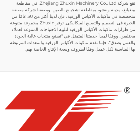
تقع شركة Zhejiang Zhuxin Machinery Co., Ltd. في مقاطعة
بينغيانغ، مدينة ونتشو، بمقاطعة تشجيانغ بالصين. وبصفتنا شركة مصنعة
متخصصة في ماكينات الأكياس الورقية، فإن لدينا أكثر من 30 عامًا من
الخبرة في التصميم والتصنيع الميكانيكي. توفر Zhuxin مجموعة متنوعة
من طرازات ماكينات الأكياس الورقية لتلبية الاحتياجات المتنوعة لعملاء
مختلفين. ووفقًا لمبدأ خدمتنا المتمثل في "تصنيع منتجات عالية الجودة
والعمل بصدق"، فإننا نقدم ماكينات الأكياس الورقية والمعدات المرتبطة
بها المناسبة لكل عميل وفقًا لظروف وسعة الإنتاج الخاصة بهم.