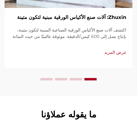
Zhuxin: آلات صنع الأكياس الورقية مبنية لتكون متينة
اكتشف آلات صنع الأكياس الورقية الصناعية المبنية لتكون متينة،
بإنتاج يصل إلى 600 كيس/الدقيقة. موثوقة عالميًا من حيث المتانة
وسهولة الاستخدام والصيانة المحدودة. احصل على دعم فني
وخدمة سريعة. اطلب عرض سعر اليوم.
عرض المزيد
ما يقوله عملاؤنا