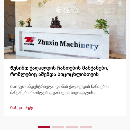
Ჟუსინი: ქაღალდის ჩანთების მანქანები,
რომლებიც აშენდა სიცოცხლისთვის
Გაიგეთ ინდუსტრიული დონის ქაღალდის ჩანთების
მანქანები, რომლებიც გამძლეა სიცოცხლის
განმავლობაში, გამოტანით 600 ჩანთამდე/წუთში.
მსოფლიოში ნდობით გამოიყენება გამძლეობის,
Ნახეთ მეტი
მარტივად მართვის და მინიმალური შესვენების გამო.
მიიღეთ სპეციალისტური მხარდაჭერა და სწრაფი
მომსახურება. მოგვწერეთ დღესვე შეთავაზების
მოსათხოვნად.