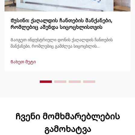
Ჟუსინი: ქაღალდის ჩანთების მანქანები,
რომლებიც აშენდა სიცოცხლისთვის
Გაიგეთ ინდუსტრიული დონის ქაღალდის ჩანთების
მანქანები, რომლებიც გამძლეა სიცოცხლის
განმავლობაში, გამოტანით 600 ჩანთამდე/წუთში.
მსოფლიოში ნდობით გამოიყენება გამძლეობის,
Ნახეთ მეტი
მარტივად მართვის და მინიმალური შესვენების გამო.
მიიღეთ სპეციალისტური მხარდაჭერა და სწრაფი
მომსახურება. მოგვწერეთ დღესვე შეთავაზების
მოსათხოვნად.
Ჩვენი მომხმარებლების
გამოხატვა