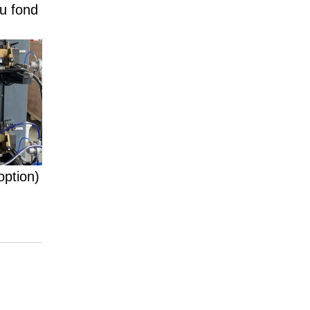
du fond
option)