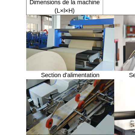
Dimensions de la machine
(L×l×H)
Section d'alimentation
Se