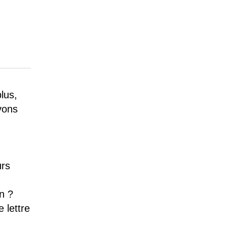
lus,
vons
urs
n ?
 lettre