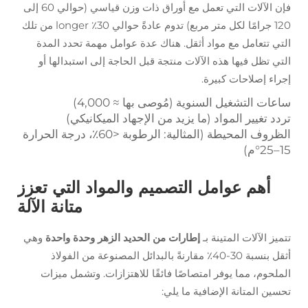
فإن الآلات التي تعمل مع أوراق ذات وزن قياسي (حوالي 60 إلى
120 جرامًا لكل متر مربع) تدوم عادةً حوالي 30٪ longer من تلك
التي تتعامل مع مواد أثقل. هناك عدة عوامل مهمة تحدد المدة
التي تظل فيها هذه الآلات منتجة قبل الحاجة إلى استبدالها أو
إجراء إصلاحات كبيرة.
ساعات التشغيل السنوية (مُوصى بها ≈ 4,000)
تردد تغيير المواد (ما يزيد من الإجهاد الميكانيكي)
الظروف المحيطة (المثالية: الرطوبة <60٪، درجة الحرارة
15–25°م)
أهم عوامل التصميم والمواد التي تعزز
متانة الآلة
تتميز الآلات المتينة بـ
إطارات من الحديد الزهر وحدة واحدة
وهي
أثقل بنسبة 30-40٪ مقارنةً بالبدائل المصنوعة من الفولاذ
الملحوم، مما يوفر امتصاصًا فائقًا للاهتزازات. وتشمل ميزات
تحسين المتانة الإضافية ما يلي: