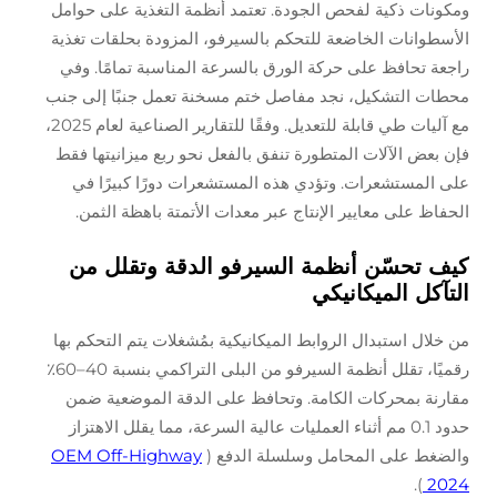
ومكونات ذكية لفحص الجودة. تعتمد أنظمة التغذية على حوامل
الأسطوانات الخاضعة للتحكم بالسيرفو، المزودة بحلقات تغذية
راجعة تحافظ على حركة الورق بالسرعة المناسبة تمامًا. وفي
محطات التشكيل، نجد مفاصل ختم مسخنة تعمل جنبًا إلى جنب
مع آليات طي قابلة للتعديل. وفقًا للتقارير الصناعية لعام 2025،
فإن بعض الآلات المتطورة تنفق بالفعل نحو ربع ميزانيتها فقط
على المستشعرات. وتؤدي هذه المستشعرات دورًا كبيرًا في
الحفاظ على معايير الإنتاج عبر معدات الأتمتة باهظة الثمن.
كيف تحسّن أنظمة السيرفو الدقة وتقلل من
التآكل الميكانيكي
من خلال استبدال الروابط الميكانيكية بمُشغلات يتم التحكم بها
رقميًا، تقلل أنظمة السيرفو من البلى التراكمي بنسبة 40–60٪
مقارنة بمحركات الكامة. وتحافظ على الدقة الموضعية ضمن
حدود 0.1 مم أثناء العمليات عالية السرعة، مما يقلل الاهتزاز
والضغط على المحامل وسلسلة الدفع (
OEM Off-Highway
).
2024