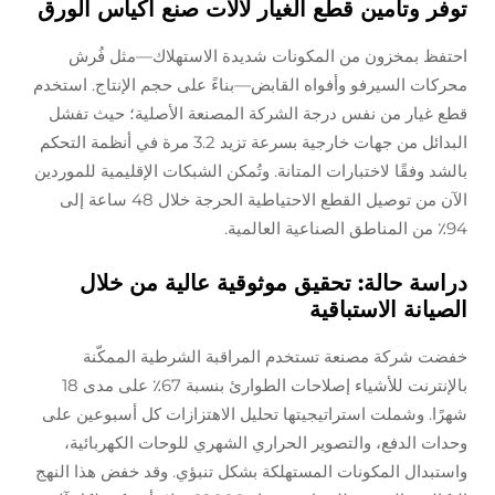
توفر وتأمين قطع الغيار لآلات صنع أكياس الورق
احتفظ بمخزون من المكونات شديدة الاستهلاك—مثل فُرش
محركات السيرفو وأفواه القابض—بناءً على حجم الإنتاج. استخدم
قطع غيار من نفس درجة الشركة المصنعة الأصلية؛ حيث تفشل
البدائل من جهات خارجية بسرعة تزيد 3.2 مرة في أنظمة التحكم
بالشد وفقًا لاختبارات المتانة. وتُمكن الشبكات الإقليمية للموردين
الآن من توصيل القطع الاحتياطية الحرجة خلال 48 ساعة إلى
94٪ من المناطق الصناعية العالمية.
دراسة حالة: تحقيق موثوقية عالية من خلال
الصيانة الاستباقية
خفضت شركة مصنعة تستخدم المراقبة الشرطية الممكّنة
بالإنترنت للأشياء إصلاحات الطوارئ بنسبة 67٪ على مدى 18
شهرًا. وشملت استراتيجيتها تحليل الاهتزازات كل أسبوعين على
وحدات الدفع، والتصوير الحراري الشهري للوحات الكهربائية،
واستبدال المكونات المستهلكة بشكل تنبؤي. وقد خفض هذا النهج