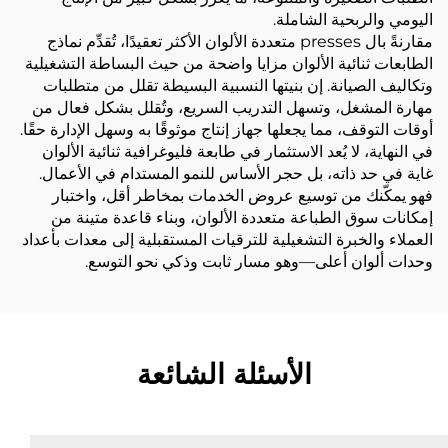
اليومي والربحية الشاملة.
مقارنةً بال presses متعددة الألوان الأكثر تعقيدًا، تُقدِّم نماذج
الطابعات ثنائية الألوان مزايا واضحة من حيث البساطة التشغيلية
وتكاليف الصيانة. إن بنيتها النسبية البسيطة تقلل من متطلبات
مهارة المشغل، وتسهل التدريب السريع، وتُقلل بشكل فعال من
أوقات التوقف، مما يجعلها جهاز إنتاج موثوقًا به وسهل الإدارة حقًا.
في النهاية، لا يُعد الاستثمار في طابعة فليوغرافية ثنائية الألوان
غاية في حد ذاته، بل حجر الأساس للنمو المستدام في الأعمال.
فهو يمكّنك من توسيع عروض الخدمات بمخاطر أقل، واختبار
إمكانات سوق الطباعة متعددة الألوان، وبناء قاعدة متينة من
العملاء والخبرة التشغيلية للترقيات المستقبلية إلى معدات بأعداد
وحدات ألوان أعلى—وهو مسار ثابت وذكي نحو التوسع.
الأسئلة الشائعة