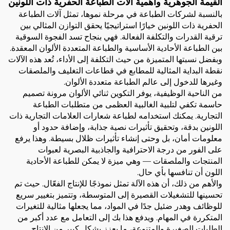
القيمة الجوهرية وأهمية آلات الطباعة الحفرية ذات اللونين
بالنسبة لشركات الطباعة في مرحلة نموها، تمثل آلات الطباعة
الحفرية ذات اللونين خيارًا استراتيجيًا يحقق التوازن المثالي بين
ترقية القدرات والتكلفة الفعالة. فهي بنجاح تسد الفجوة السوقية
بين الطباعة الأحادية الأساسية والطباعة المتعددة الألوان المعقدة.
وبفضل نسبتها المتميزة من حيث التكلفة إلى الأداء، تُعد هذه الآلات
نقطة البداية المثالية للمطابع في قطاعات التغليف والملصقات
وغيرها للدخول إلى عالم الطباعة متعددة الألوان.
من الناحية الوظيفية، يوفر التكوين ثنائي الألوان مرونة تصميم
حاسمة تكفي لتلبية الغالبية العظمى من متطلبات الطباعة
التجارية. يمكنك استخدامه لطباعة شعارات العلامات التجارية ذات
اللونين بدقة، وتحقيق تأثيرات نصية جذابة، وإضافة حدود أو
معلومات أمان، بل وحتى إنشاء تأثيرات ظلال بسيطة. وهذا يرفع
على الفور من درجة الاحترافية والجاذبية البصرية لعبوات
المنتجات والملصقات — وهي ميزة لا يمكن للطباعة الأحادية
اللون أن تنافسها بأي حال.
والأهم من ذلك، أن هذه الآلة تمثل نموذجًا للإنتاج الفعّال. حيث تم
تحسينها للتشغيلات القصيرة إلى المتوسطة، وتتميز بتغيير سريع
للوظائف وهدر ضئيل جدًا في المواد، مما يجعلها مثالية للتغيرات
المتكررة في المهام. ويدفع هذا بك إلى التعامل مع عدد أكبر من
الطلبات الصغيرة والمتنوعة، ما يعزز بشكل كبير من الإنتاج