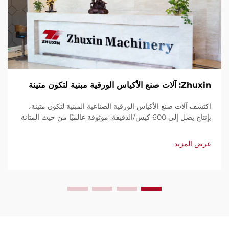
Zhuxin: آلات صنع الأكياس الورقية مبنية لتكون متينة
اكتشف آلات صنع الأكياس الورقية الصناعية المبنية لتكون متينة،
بإنتاج يصل إلى 600 كيس/الدقيقة. موثوقة عالميًا من حيث المتانة
وسهولة الاستخدام والصيانة المحدودة. احصل على دعم فني
وخدمة سريعة. اطلب عرض سعر اليوم.
عرض المزيد