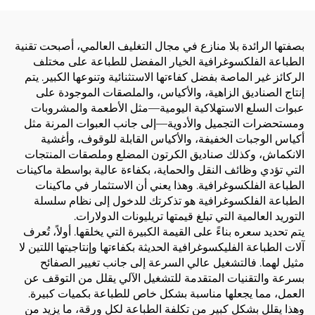
بصفتها الرائدة بلا منازع في مجال التغليف العالمي، أصبحت تقنية
الطباعة الفلكسوغرافية الخيار المفضل للطباعة على مختلف
الركائز غير الماصة بفضل كفاءتها الاستثنائية وتنوعها الكبير. يتم
إنتاج الصناديق الزاهية، والأكياس، والملصقات الموجودة على
عبوات السلع الاستهلاكية اليومية—مثل الأطعمة والمشروبات
ومستحضرات التجميل والأدوية—إلى جانب العبوات المرنة مثل
أكياس الوجبات الخفيفة، والأكياس القابلة للوقوف، وأغشية
الانكماش، وكذلك صناديق الكرتون المضلع وملصقات المنتجات
التي تؤدي وظائف النقل والحماية، بكفاءة عالية بواسطة ماكينات
الطباعة الفلكسوغرافية. وهذا يعني أن الاستثمار في ماكينات
الطباعة الفلكسوغرافية هو تذكرتك للدخول إلى نظام سلسلة
التوريد العالمية التي تبلغ قيمتها تريليونات الدولارات.
يتم تحديد سعره بناءً على القيمة الكبيرة التي يخلقها. أولاً، تُعرف
آلات الطباعة الفليكسوغرافية الحديثة بكفاءتها وإنتاجيتها اللتين لا
مثيل لهما. فالتشغيل عالي السرعة إلى جانب تغيير الصفائح
بسرعة والتقنيات المتقدمة للتشغيل الآلي يقلل من التوقف عن
العمل، مما يجعلها مناسبة بشكل خاص للطباعة بكميات كبيرة.
وهذا يقلل بشكل كبير من تكلفة الطباعة لكل ورقة، ما يزيد من