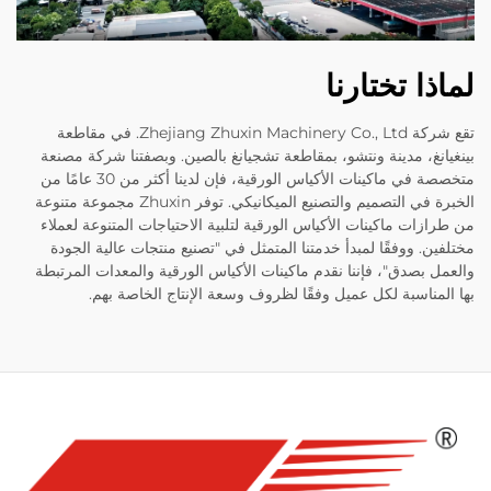
لماذا تختارنا
تقع شركة Zhejiang Zhuxin Machinery Co., Ltd. في مقاطعة
بينغيانغ، مدينة ونتشو، بمقاطعة تشجيانغ بالصين. وبصفتنا شركة مصنعة
متخصصة في ماكينات الأكياس الورقية، فإن لدينا أكثر من 30 عامًا من
الخبرة في التصميم والتصنيع الميكانيكي. توفر Zhuxin مجموعة متنوعة
من طرازات ماكينات الأكياس الورقية لتلبية الاحتياجات المتنوعة لعملاء
مختلفين. ووفقًا لمبدأ خدمتنا المتمثل في "تصنيع منتجات عالية الجودة
والعمل بصدق"، فإننا نقدم ماكينات الأكياس الورقية والمعدات المرتبطة
بها المناسبة لكل عميل وفقًا لظروف وسعة الإنتاج الخاصة بهم.