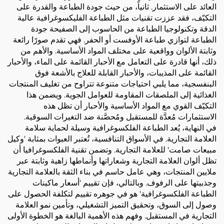
العائد على الاستثمار. ثانياً، من حيث جودة الطباعة والقدرة على
التكيّف، فقد عززت تقنيات مثل الطباعة الفليكسوغرافية عالية
الدقة وتكنولوجيا الطباعة من الحاسوب إلى الصفيحة جودة
الطباعة لتوازي طباعة الأوفست أو الحفر. فهي تقدم صورًا رائعة
وثابتة الألوان وواقعية على مختلف المواد الأساسية. والأهم من
ذلك، أنها قادرة على التعامل مع الأحبار القائمة على الماء، والأحبار
القائمة على المذيبات، والأحبار القابلة للعلاج بالأشعة فوق
البنفسجية، مما يلبي احتياجات متنوعة تتراوح من تغليف المنتجات
الغذائية إلى الملصقات المقاومة للعوامل الجوية. ويضمن هذا
التكيّف القوي مع المواد الأساسية والأحبار أن تظل هذه
الاستثمارات مُعدَّة للمستقبل ومُحصَّنة ضد التغيرات السوقية.
في النهاية، يُعد الطباعة الفلكسوغرافية وسيلة لحماية سلامة
العلامة التجارية. في الأسواق التنافسية، تُعتبر العبوات بمثابة 'وكيل
مبيعات صامت' للعلامة التجارية. وتضمن تقنية الفلكسوغرافيا أن
تظل ألوان العلامة التجارية وشعاراتها وأنماطها زاهية وثابتة عبر
ملايين المنتجات، وهي عامل حاسم في بناء الثقة بالعلامة التجارية
وجذبيتها على الرفوف. وبالتالي، فإن تقييم 'أسعار ماكينات
الطباعة الفلكسوغرافية' هو في جوهره تقييم لتكلفة الحصول على
وصول إلى السوق، وتحقيق التميز التشغيلي، وتأمين نمو العلامة
التجارية في المستقبل. وفهم هذه الأهمية البالغة هو الخطوة الأولى