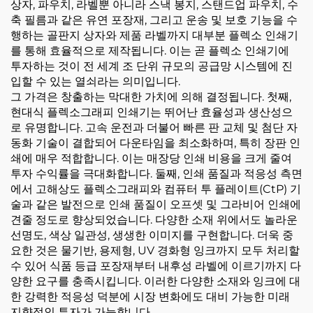
상자, 파우치, 라벨뿐 아니라 스낵 봉지, 스탠드업 파우치, 수
축 필름과 같은 유연 포장재, 그리고 운송 및 보호 기능을 수
행하는 골판지 상자와 제품 라벨까지 대부분 플렉소 인쇄기
를 통해 효율적으로 제작됩니다. 이는 곧 플렉소 인쇄기에
투자하는 것이 전 세계 조 단위 규모의 공급망 시스템에 진
입할 수 있는 열쇠라는 의미입니다.
그 가격은 창출하는 막대한 가치에 의해 결정됩니다. 첫째,
현대식 플렉소그래피 인쇄기는 뛰어난 효율성과 생산성으
로 유명합니다. 고속 운전과 더불어 빠른 판 교체 및 첨단 자
동화 기술이 결합되어 다운타임을 최소화하며, 특히 장판 인
쇄에 매우 적합합니다. 이는 매장당 인쇄 비용을 크게 줄여
투자 수익률을 극대화합니다. 둘째, 인쇄 품질과 적응성 측면
에서 고해상도 플렉소그래피와 컴퓨터 투 플레이트(CtP) 기
술과 같은 발전으로 인쇄 품질이 오프셋 및 그라비어 인쇄에
견줄 정도로 향상되었습니다. 다양한 소재 위에서도 놀라운
선명도, 색상 일관성, 생생한 이미지를 구현합니다. 더욱 중
요한 것은 물기반, 용제형, UV 경화형 잉크까지 모두 처리할
수 있어 식품 등급 포장재부터 내후성 라벨에 이르기까지 다
양한 요구를 충족시킵니다. 이러한 다양한 소재와 잉크에 대
한 강력한 적응성 덕분에 시장 변화에도 대비 가능한 미래
지향적인 투자가 가능합니다.