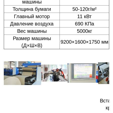
машины
Толщина бумаги
50-120г/м²
Главный мотор
11 кВт
Давление воздуха
690 КПа
Вес машины
5000кг
Размер машины
9200×1600×1750 мм
(Д×Ш×В)
Вста
кр