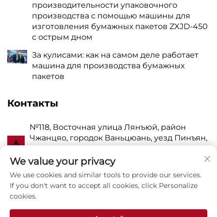
производительности упаковочного
производства с помощью машины для
изготовления бумажных пакетов ZXJD-450
с острым дном
За кулисами: как на самом деле работает
машина для производства бумажных
пакетов
Контакты
№118, Восточная улица Лянъюй, район
Чжанцяо, городок Ваньцюань, уезд Пинъян,
А
город Вэньчжоу, провинция Чжэцзян, КНР,
325409
We value your privacy
We use cookies and similar tools to provide our services.
P
8615988795434
If you don't want to accept all cookies, click Personalize
cookies.
Е
[email protected]