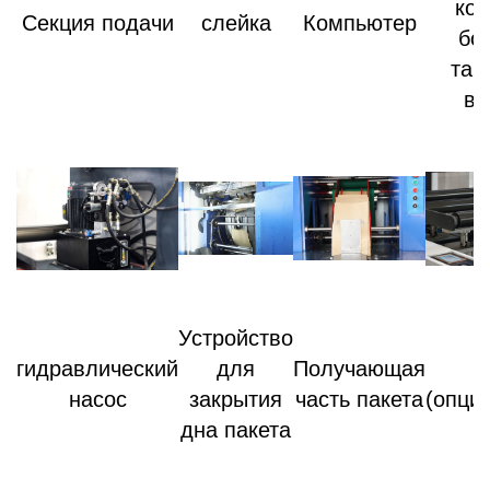
кол
Секция подачи
слейка
Компьютер
бо
тар
ви
Устройство
гидравлический
для
Получающая
насос
закрытия
часть пакета
(опци
дна пакета