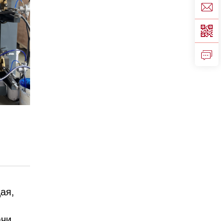
ая,
ачи