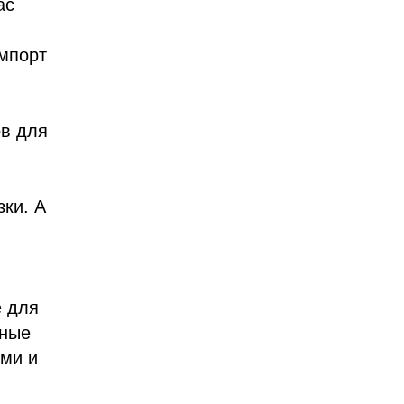
ас
мпорт
в для
ки. А
е для
бные
ми и