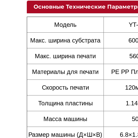
Основные Технические Парамет
Модель
YT
Макс. ширина субстрата
60
Макс. ширина печати
56
Материалы для печати
PE PP Пл
Скорость печати
120
Толщина пластины
1.14
Масса машины
5
Размер машины (Д×Ш×В)
6.8×1