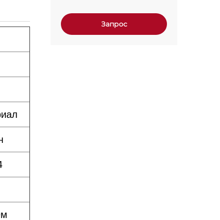
Запрос
риал
н
4
9м