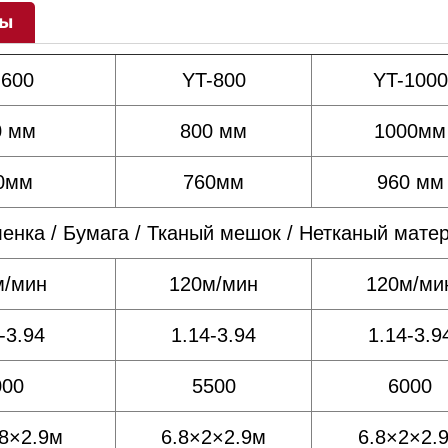
ры
-600
YT-800
YT-1000
0 мм
800 мм
1000мм
0мм
760мм
960 мм
енка / Бумага / Тканый мешок / Нетканый мате
м/мин
120м/мин
120м/ми
-3.94
1.14-3.94
1.14-3.9
000
5500
6000
.8×2.9м
6.8×2×2.9м
6.8×2×2.