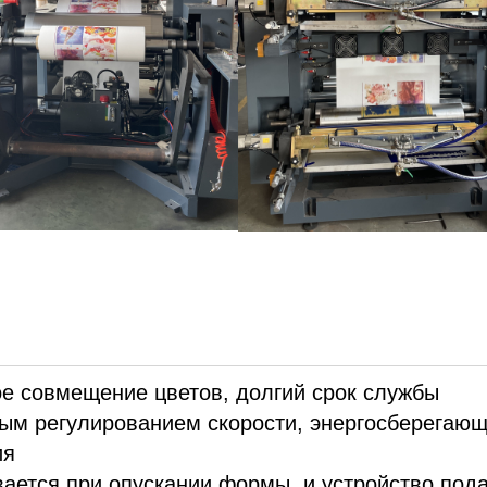
ное совмещение цветов, долгий срок службы
ным регулированием скорости, энергосберегающ
ия
вается при опускании формы, и устройство под