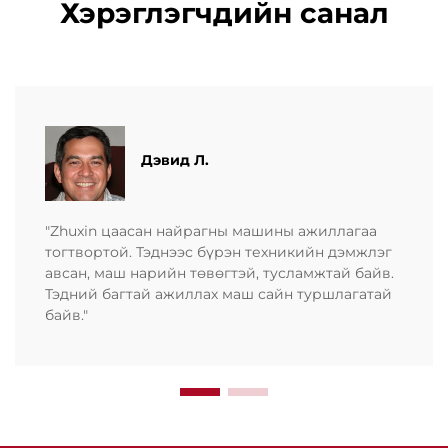
Хэрэглэгчдийн санал
Дэвид Л.
"Zhuxin цаасан найрагны машины ажиллагаа
тогтвортой. Тэднээс бүрэн техникийн дэмжлэг
авсан, маш нарийн төвөгтэй, тусламжтай байв.
Тэдний багтай ажиллах маш сайн туршлагатай
байв."