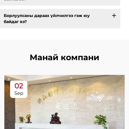
Борлуулсаны дараах үйлчилгээ гэж юу
байдаг вэ?
Манай компани
02
Sep