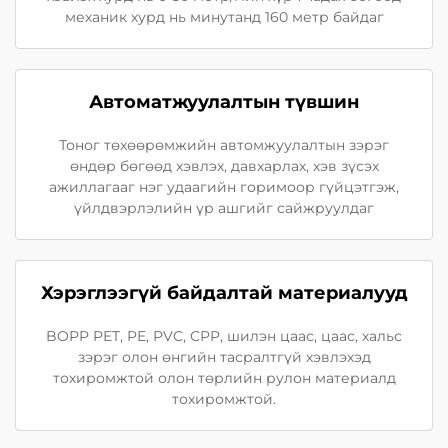
механик хурд нь минутанд 160 метр байдаг
Автоматжуулалтын түвшин
Тоног төхөөрөмжийн автомжуулалтын зэрэг
өндөр бөгөөд хэвлэх, давхарлах, хэв зүсэх
ажиллагааг нэг удаагийн горимоор гүйцэтгэж,
үйлдвэрлэлийн үр ашгийг сайжруулдаг
Хэрэглээгүй байдалтай материалууд
BOPP PET, PE, PVC, CPP, шилэн цаас, цаас, хальс
зэрэг олон өнгийн тасралтгүй хэвлэхэд
тохиромжтой олон төрлийн рулон материалд
тохиромжтой.