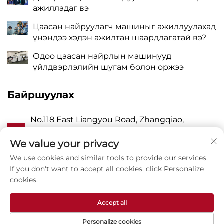
ажилладаг вэ
Цаасан найруулагч машиныг ажиллуулахад
үнэндээ хэдэн ажилтан шаардлагатай вэ?
Одоо цаасан найрлын машинууд
үйлдвэрлэлийн шугам болон оржээ
Байршуулах
No.118 East Liangyou Road, Zhangqiao,
А
Wanquan Town, Pingyang, Wenzhou City,
Zhejiang P.R. China 325409
We value your privacy
We use cookies and similar tools to provide our services.
P
8615988795434
If you don't want to accept all cookies, click Personalize
cookies.
Э
[email protected]
Accept all
Personalize cookies