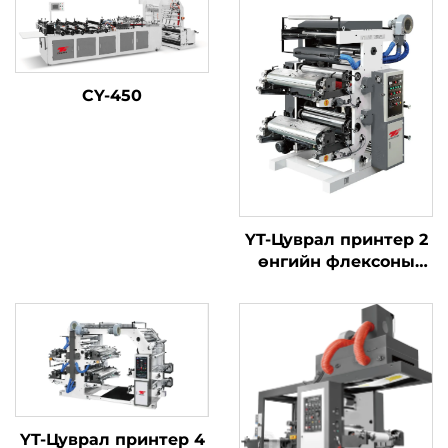
CY-450
YT-Цуврал принтер 2
өнгийн флексоны
хэвлэлийн машиныг
YT-Цуврал принтер 4