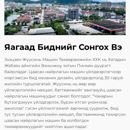
Яагаад Биднийг Сонгох Вэ
Зхэцзян Жүүсинь Машин Төхөөрөмжийн ХХК нь Хятадын
Жэбзян аймгийн Вэньчжоу хотын Пинъян дүүрэгт
байрладаг. Цаасан найрлагын машин үйлдвэрлэгчээр
мэргэжсэн бид механик дизайн, үйлдвэрлэлд 30 гаруй
жилийн туршлагатай. Жүүсинь нь өөр өөр
үйлвэрлэлийн нөхцөл, багтаамжийг хангахуйц цаасан
найрлагын машинуудыг санал болгодог. "Чанарын
бүтээгдэхүүн үйлдвэрлэх, бүрэн итгэл үнэнчээр
ажиллах" гэсэн үйлчилгээний зарчимд суурилж, бид
тус тусын үйлвэрлэлийн нөхцөл, багтаамжинд тохирсон
цаасан найрлагын машин ба холбогдох
төхөөрөмжүүдийг нийтлэн ашигладаг.