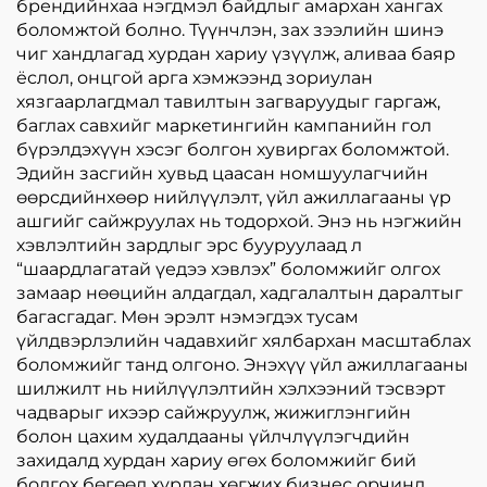
брендийнхаа нэгдмэл байдлыг амархан хангах
боломжтой болно. Түүнчлэн, зах зээлийн шинэ
чиг хандлагад хурдан хариу үзүүлж, аливаа баяр
ёслол, онцгой арга хэмжээнд зориулан
хязгаарлагдмал тавилтын загваруудыг гаргаж,
баглах савхийг маркетингийн кампанийн гол
бүрэлдэхүүн хэсэг болгон хувиргах боломжтой.
Эдийн засгийн хувьд цаасан номшуулагчийн
өөрсдийнхөөр нийлүүлэлт, үйл ажиллагааны үр
ашгийг сайжруулах нь тодорхой. Энэ нь нэгжийн
хэвлэлтийн зардлыг эрс бууруулаад л
“шаардлагатай үедээ хэвлэх” боломжийг олгох
замаар нөөцийн алдагдал, хадгалалтын даралтыг
багасгадаг. Мөн эрэлт нэмэгдэх тусам
үйлдвэрлэлийн чадавхийг хялбархан масштаблах
боломжийг танд олгоно. Энэхүү үйл ажиллагааны
шилжилт нь нийлүүлэлтийн хэлхээний тэсвэрт
чадварыг ихээр сайжруулж, жижиглэнгийн
болон цахим худалдааны үйлчлүүлэгчдийн
захидалд хурдан хариу өгөх боломжийг бий
болгох бөгөөд хурдан хөгжих бизнес орчинд