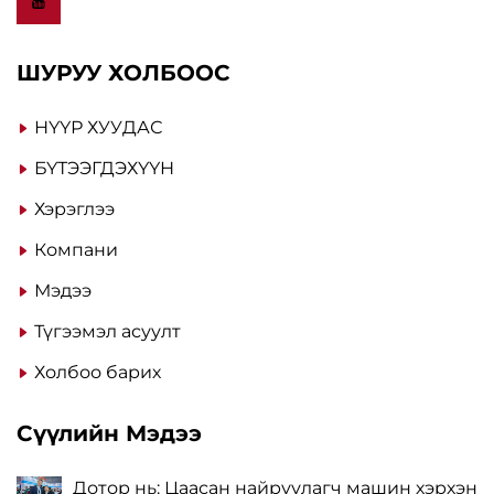
ШУРУУ ХОЛБООС
НҮҮР ХУУДАС
БҮТЭЭГДЭХҮҮН
Хэрэглээ
Компани
Мэдээ
Түгээмэл асуулт
Холбоо барих
Сүүлийн Мэдээ
Дотор нь: Цаасан найруулагч машин хэрхэн