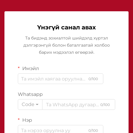
Үнэгүй санал авах
Та бидэнд зохиалтой шийдэлд хүртэл
дэлгэрэнгүй болон баталгаатай холбоо
барих мэдээлэл өгөөрэй.
Имэйл
0/100
Whatsapp
Code
0/100
Нэр
0/100