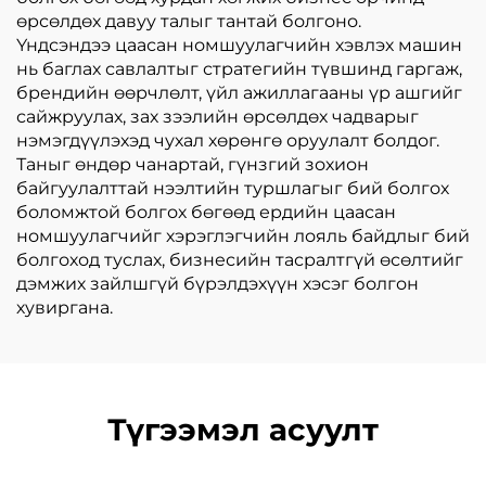
өрсөлдөх давуу талыг тантай болгоно.
Үндсэндээ цаасан номшуулагчийн хэвлэх машин
нь баглах савлалтыг стратегийн түвшинд гаргаж,
брендийн өөрчлөлт, үйл ажиллагааны үр ашгийг
сайжруулах, зах зээлийн өрсөлдөх чадварыг
нэмэгдүүлэхэд чухал хөрөнгө оруулалт болдог.
Таныг өндөр чанартай, гүнзгий зохион
байгуулалттай нээлтийн туршлагыг бий болгох
боломжтой болгох бөгөөд ердийн цаасан
номшуулагчийг хэрэглэгчийн лояль байдлыг бий
болгоход туслах, бизнесийн тасралтгүй өсөлтийг
дэмжих зайлшгүй бүрэлдэхүүн хэсэг болгон
хувиргана.
Түгээмэл асуулт