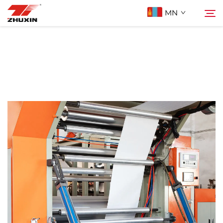
MN
Бүтээгдэхүүн
Хайх
Ашиглах Зорилго
Компани
Мэдээ
Холбоо Барих
Түгээмэл асуулт