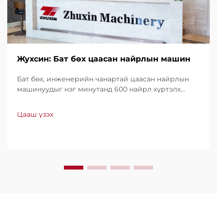
Жухсин: Бат бөх цаасан найрлын машин
Бат бөх, инженерийн чанартай цаасан найрлын
машинуудыг нэг минутанд 600 найрл хүртэлх
хурдтайгаар үйлдвэрлэдэг. Хүчин чадал, ашиглах
хялбар байдал, доод түвшний зогсолттойгоороо
Цааш үзэх
дэлхийн хэмжээнд итгэл үнэнчээр ашиглагддаг.
Мэргэжлийн дэмжлэг, хурдан үйлчилгээ аваарай.
Өнөөдөр л санал хүсэлт ирүүлээрэй.