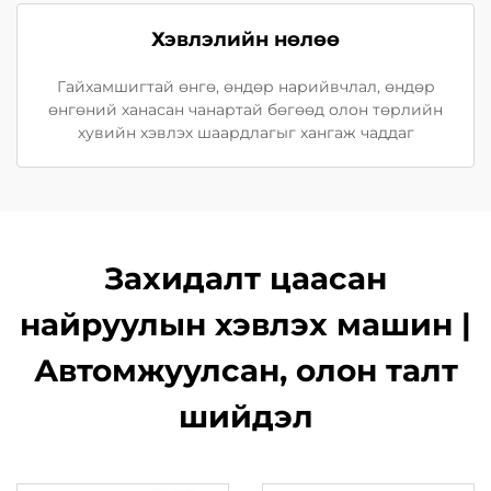
Хэвлэлийн нөлөө
Гайхамшигтай өнгө, өндөр нарийвчлал, өндөр
өнгөний ханасан чанартай бөгөөд олон төрлийн
хувийн хэвлэх шаардлагыг хангаж чаддаг
Захидалт цаасан
найруулын хэвлэх машин |
Автомжуулсан, олон талт
шийдэл