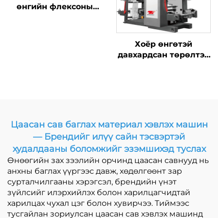
өнгийн флексоны
хэвлэлийн машиныг
Хоёр өнгөтэй
давхардсан төрөлтэй
синхрон бүс өндөр
хурдны хэвлэлийн
машин, томоохон
тосны хайрцагтай
Цаасан сав баглах материал хэвлэх машин
— Брендийг илүү сайн тэсвэртэй
худалдааны боломжийг эзэмшихэд туслах
Өнөөгийн зах зээлийн орчинд цаасан савнууд нь
анхны баглах үүргээс давж, хөдөлгөөнт зар
сурталчилгааны хэрэгсэл, брендийн үнэт
зүйлсийг илэрхийлэх болон харилцагчидтай
харилцах чухал цэг болон хувирчээ. Тиймээс
тусгайлан зориулсан цаасан сав хэвлэх машинд