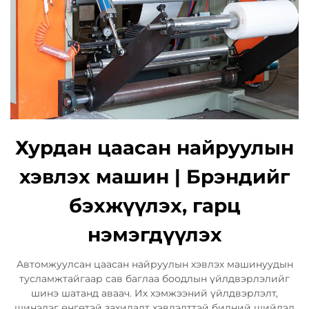
Хурдан цаасан найруулын
хэвлэх машин | Брэндийг
бэхжүүлэх, гарц
нэмэгдүүлэх
Автомжуулсан цаасан найруулын хэвлэх машинуудын
тусламжтайгаар сав баглаа боодлын үйлдвэрлэлийг
шинэ шатанд аваач. Их хэмжээний үйлдвэрлэлт,
шинэлэг өнгөтэй захидалт хэвлэлттэй бидний шийдэл