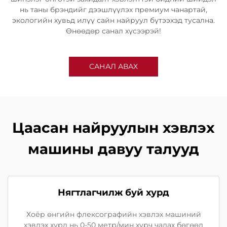
нь таны брэндийг дээшлүүлэх премиум чанартай,
экологийн хувьд илүү сайн найруул бүтээхэд тусална.
Өнөөдөр санал хүсээрэй!
САНАЛ АВАХ
Цаасан найруулын хэвлэх
машины давуу талууд
Нягтлагчилж буй хурд
Хоёр өнгийн флексографийн хэвлэх машиний
хэвлэх хурд нь 0-50 метр/мин хүрч чадах бөгөөд