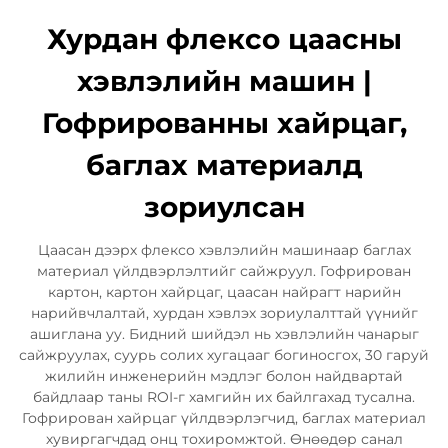
Хурдан флексо цаасны
хэвлэлийн машин |
Гофрированны хайрцаг,
баглах материалд
зориулсан
Цаасан дээрх флексо хэвлэлийн машинаар баглах
материал үйлдвэрлэлтийг сайжруул. Гофрирован
картон, картон хайрцаг, цаасан найрагт нарийн
нарийвчлалтай, хурдан хэвлэх зориулалттай үүнийг
ашиглана уу. Бидний шийдэл нь хэвлэлийн чанарыг
сайжруулах, суурь солих хугацааг богиносгох, 30 гаруй
жилийн инженерийн мэдлэг болон найдвартай
байдлаар таны ROI-г хамгийн их байлгахад тусална.
Гофрирован хайрцаг үйлдвэрлэгчид, баглах материал
хувиргагчдад онц тохиромжтой. Өнөөдөр санал