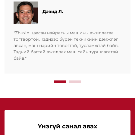
Дэвид Л.
"Zhuxin цаасан найрагны машины ажиллагаа
тогтвортой. Тэднээс бүрэн техникийн дэмжлэг
авсан, маш нарийн төвөгтэй, тусламжтай байв.
Тэдний багтай ажиллах маш сайн туршлагатай
байв."
Үнэгүй санал авах