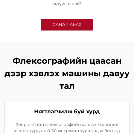
ирүүлээрэй!
САНАЛ АВАХ
Флексографийн цаасан
дээр хэвлэх машины давуу
тал
Нягтлагчилж буй хурд
Хоёр өнгийн флексографийн хэвлэх машиний
хэвлэх хурд нь 0-50 метр/мин хүрч чадах бөгөөд