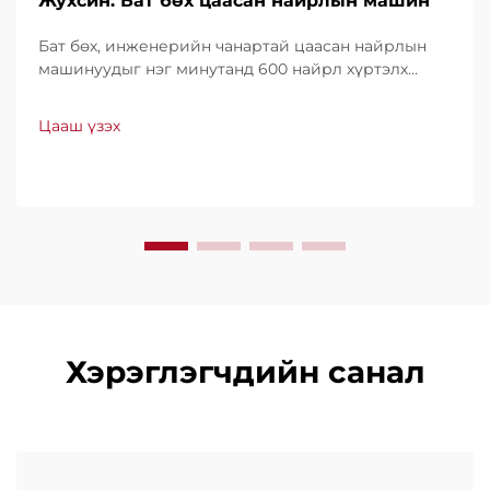
Жухсин: Бат бөх цаасан найрлын машин
Бат бөх, инженерийн чанартай цаасан найрлын
машинуудыг нэг минутанд 600 найрл хүртэлх
хурдтайгаар үйлдвэрлэдэг. Хүчин чадал, ашиглах
хялбар байдал, доод түвшний зогсолттойгоороо
Цааш үзэх
дэлхийн хэмжээнд итгэл үнэнчээр ашиглагддаг.
Мэргэжлийн дэмжлэг, хурдан үйлчилгээ аваарай.
Өнөөдөр л санал хүсэлт ирүүлээрэй.
Хэрэглэгчдийн санал