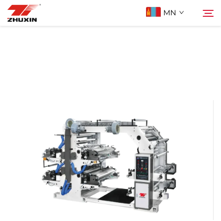
MN
Бүтээгдэхүүн
Хайх
Ашиглах Зорилго
Компани
Мэдээ
Холбоо Барих
Түгээмэл асуулт