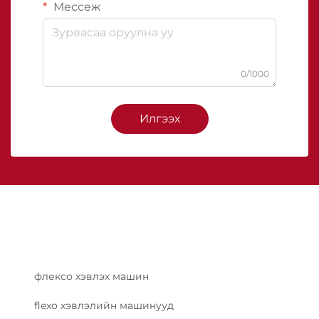
Мессеж
0/1000
Илгээх
флексо хэвлэх машин
flexo хэвлэлийн машинууд