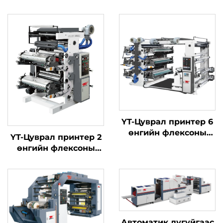
YT-Цуврал принтер 6
өнгийн флексоны
YT-Цуврал принтер 2
хэвлэлийн машиныг
өнгийн флексоны
хэвлэлийн машиныг
Автоматик дугуйгаас