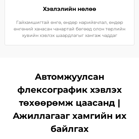
Хэвлэлийн нөлөө
Гайхамшигтай өнгө, өндөр нарийвчлал, өндөр
өнгөний ханасан чанартай бөгөөд олон төрлийн
хувийн хэвлэх шаардлагыг хангаж чаддаг
Автомжуулсан
флексографик хэвлэх
төхөөрөмж цаасанд |
Ажиллагааг хамгийн их
байлгах