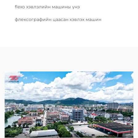
flexo хэвлэлийн машины үнэ
флексографийн цаасан хэвлэх машин