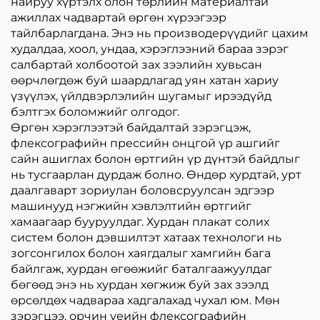
найруу хүртэлх олон төрлийн материалтай
ажиллах чадвартай өргөн хүрээгээр
тайлбарлагдана. Энэ нь производерүүдийг цахим
худалдаа, хоол, ундаа, хэрэглээний бараа зэрэг
салбартай холбоотой зах зээлийн хувьсан
өөрчлөгдөж буй шаардлагад уян хатан хариу
үзүүлэх, үйлдвэрлэлийн шугамыг ирээдүйд
бэлтгэх боломжийг олгодог.
Өргөн хэрэглээтэй байдалтай зэрэгцэж,
флексографийн прессийн онцгой үр ашгийг
сайн ашиглах болон өртгийн үр дүнтэй байдлыг
нь тусгаарлан дурдаж болно. Өндөр хурдтай, урт
даалгаварт зориулан боловсруулсан эдгээр
машинууд нэгжийн хэвлэлтийн өртгийг
хамаагаар бууруулдаг. Хурдан плакат солих
систем болон дэвшилтэт хатаах технологи нь
зогсонгилох болон хаягдалыг хамгийн бага
байлгаж, хурдан өгөөжийг баталгаажуулдаг
бөгөөд энэ нь хурдан хөгжиж буй зах зээлд
өрсөлдөх чадвараа хадгалахад чухал юм. Мөн
зэрэгцээ, орчин үеийн флексографийн