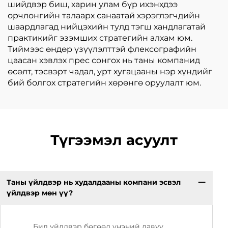
шийдвэр биш, харин улам бүр ихэнхдээ
орчлонгийн талаарх санаатай хэрэглэгчдийн
шаардлагад нийцэхийн тулд тэгш хандлагатай
практикийг эзэмших стратегийн алхам юм.
Тиймээс өндөр үзүүлэлттэй флексографийн
цаасан хэвлэх прес сонгох нь таны компанид
өсөлт, тэсвэрт чадал, урт хугацааны нэр хүндийг
бий болгох стратегийн хөрөнгө оруулалт юм.
Түгээмэл асуулт
Таны үйлдвэр нь худалдааны компани эсвэл
үйлдвэр мөн үү?
Бид үйлдвэр бөгөөд үнэний давуу