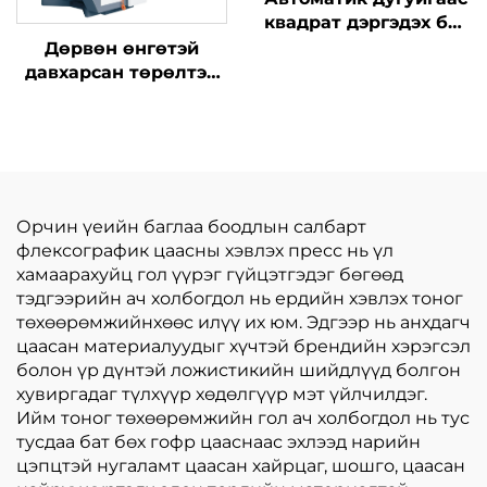
квадрат дэргэдэх баг
шинжилгээний
Дөрвөн өнгөтэй
машин
давхарсан төрөлтэй
синхрон бүс өндөр
хурдны хэвлэлийн
машин
Орчин үеийн баглаа боодлын салбарт
флексографик цаасны хэвлэх пресс нь үл
хамаарахуйц гол үүрэг гүйцэтгэдэг бөгөөд
тэдгээрийн ач холбогдол нь ердийн хэвлэх тоног
төхөөрөмжийнхөөс илүү их юм. Эдгээр нь анхдагч
цаасан материалуудыг хүчтэй брендийн хэрэгсэл
болон үр дүнтэй ложистикийн шийдлүүд болгон
хувиргадаг түлхүүр хөдөлгүүр мэт үйлчилдэг.
Ийм тоног төхөөрөмжийн гол ач холбогдол нь тус
тусдаа бат бөх гофр цааснаас эхлээд нарийн
цэпцтэй нугаламт цаасан хайрцаг, шошго, цаасан