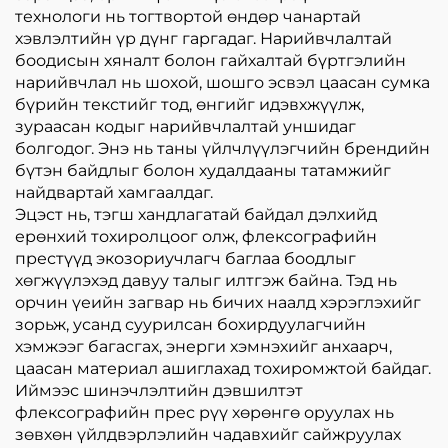
технологи нь тогтвортой өндөр чанартай
хэвлэлтийн үр дүнг гаргадаг. Нарийвчлалтай
боодисын хяналт болон гайхалтай бүртгэлийн
нарийвчлал нь шохой, шошго эсвэл цаасан сумка
бүрийн текстийг тод, өнгийг идэвхжүүлж,
зураасан кодыг нарийвчлалтай уншидаг
болгодог. Энэ нь таны үйлчлүүлэгчийн брендийн
бүтэн байдлыг болон худалдааны татамжийг
найдвартай хамгаалдаг.
Эцэст нь, тэгш хандлагатай байдал дэлхийд
ерөнхий тохиролцоог олж, флексографийн
престүүд экозориучлагч баглаа боодлыг
хөгжүүлэхэд давуу талыг илтгэж байна. Тэд нь
орчин үеийн загвар нь бичих наалд хэрэглэхийг
зорьж, усанд суурилсан бохирдуулагчийн
хэмжээг багасгах, энерги хэмнэхийг анхаарч,
цаасан материал ашиглахад тохиромжтой байдаг.
Иймээс шинэчлэлтийн дэвшилтэт
флексографийн прес рүү хөрөнгө оруулах нь
зөвхөн үйлдвэрлэлийн чадавхийг сайжруулах