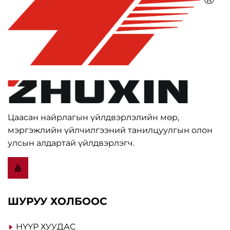
Цаасан найрлагын үйлдвэрлэлийн мөр,
мэргэжлийн үйлчилгээний танилцуулгын олон
улсын алдартай үйлдвэрлэгч.
ШУРУУ ХОЛБООС
НҮҮР ХУУДАС