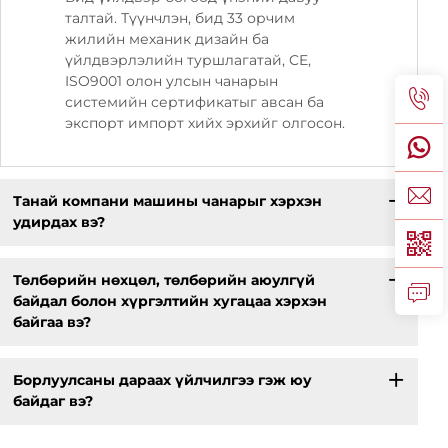
талтай. Түүнчлэн, бид 33 орчим
жилийн механик дизайн ба
үйлдвэрлэлийн туршлагатай, CE,
ISO9001 олон улсын чанарын
системийн сертификатыг авсан ба
экспорт импорт хийх эрхийг олгосон.
Танай компани машины чанарыг хэрхэн
удирдах вэ?
Төлбөрийн нөхцөл, төлбөрийн аюулгүй
байдал болон хүргэлтийн хугацаа хэрхэн
байгаа вэ?
Борлуулсаны дараах үйлчилгээ гэж юу
байдаг вэ?