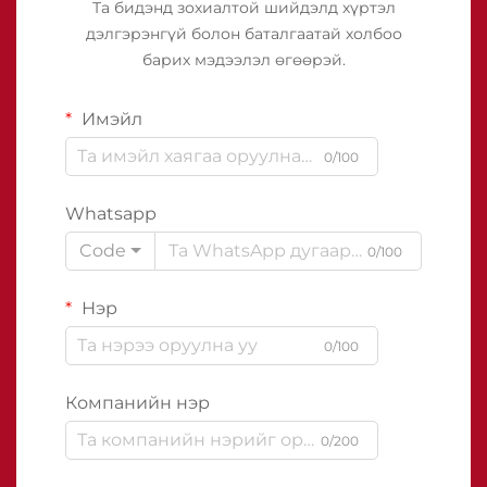
Та бидэнд зохиалтой шийдэлд хүртэл
дэлгэрэнгүй болон баталгаатай холбоо
барих мэдээлэл өгөөрэй.
Имэйл
0/100
Whatsapp
Code
0/100
Нэр
0/100
Компанийн нэр
0/200