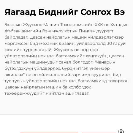
Яагаад Биднийг Сонгох Вэ
Зхэцзян Жүүсинь Машин Төхөөрөмжийн ХХК нь Хятадын
Жэбзян аймгийн Вэньчжоу хотын Пинъян дүүрэгт
байрладаг. Цаасан найрлагын машин үйлдвэрлэгчээр
мэргэжсэн бид механик дизайн, үйлдвэрлэлд 30 гаруй
жилийн туршлагатай. Жүүсинь нь өөр өөр
үйлвэрлэлийн нөхцөл, багтаамжийг хангахуйц цаасан
найрлагын машинуудыг санал болгодог. "Чанарын
бүтээгдэхүүн үйлдвэрлэх, бүрэн итгэл үнэнчээр
ажиллах" гэсэн үйлчилгээний зарчимд суурилж, бид
тус тусын үйлвэрлэлийн нөхцөл, багтаамжинд тохирсон
цаасан найрлагын машин ба холбогдох
төхөөрөмжүүдийг нийтлэн ашигладаг.