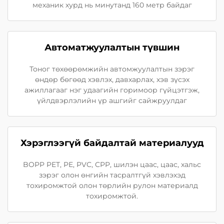
механик хурд нь минутанд 160 метр байдаг
Автоматжуулалтын түвшин
Тоног төхөөрөмжийн автомжуулалтын зэрэг
өндөр бөгөөд хэвлэх, давхарлах, хэв зүсэх
ажиллагааг нэг удаагийн горимоор гүйцэтгэж,
үйлдвэрлэлийн үр ашгийг сайжруулдаг
Хэрэглээгүй байдалтай материалууд
BOPP PET, PE, PVC, CPP, шилэн цаас, цаас, хальс
зэрэг олон өнгийн тасралтгүй хэвлэхэд
тохиромжтой олон төрлийн рулон материалд
тохиромжтой.