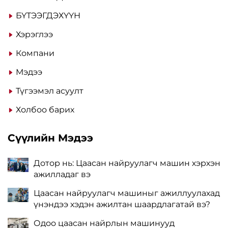
БҮТЭЭГДЭХҮҮН
Хэрэглээ
Компани
Мэдээ
Түгээмэл асуулт
Холбоо барих
Сүүлийн Мэдээ
Дотор нь: Цаасан найруулагч машин хэрхэн
ажилладаг вэ
Цаасан найруулагч машиныг ажиллуулахад
үнэндээ хэдэн ажилтан шаардлагатай вэ?
Одоо цаасан найрлын машинууд