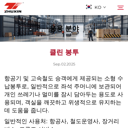
KO
응용 분야
제품
검색
클린 봉투
응용 프로그램
Sep.02.2025
회사
항공기 및 고속철도 승객에게 제공되는 소형 수
납봉투로, 일반적으로 좌석 주머니에 보관되어
뉴스
개인 쓰레기나 멀미를 잠시 담아두는 용도로 사
용되며, 객실을 깨끗하고 위생적으로 유지하는
연락하기
데 도움을 줍니다.
일반적인 사용처: 항공사, 철도운영사, 장거리
자주 묻는 질문