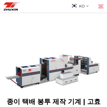
KO
제품
검색
응용 프로그램
회사
뉴스
연락하기
종이 택배 봉투 제작 기계 | 고효
자주 묻는 질문