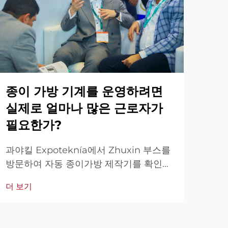
무
종이 가방 기계를 운영하려면
의
실제로 얼마나 많은 근로자가
필요한가?
Zh
을 
과야킬 Expoteknía에서 Zhuxin 부스를
지 
방문하여 자동 종이가방 제작기를 확인해
더 
사에
보세요—간단하고 효율적인 1인 운영 기
더 보기
저희
계. 라이브 데모 시연을 확인하실 수 있습
니다. 참석이 어려우시면 영상으로도 확인
가능하니 문의해 주세요.