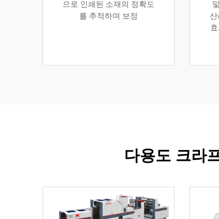
으로 인쇄된 소재의 정확도
및
를 추적하며 보정
산
효
다용도 크라프