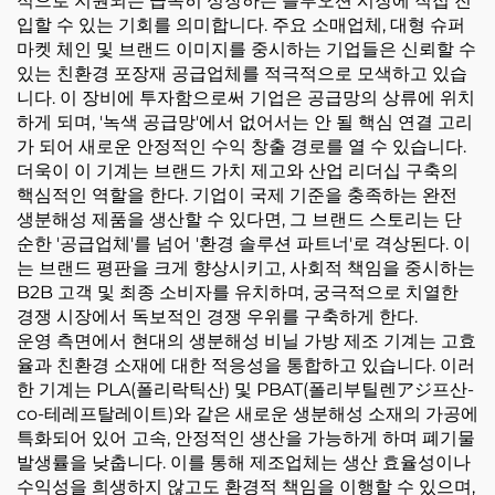
적으로 지원되는 급속히 성장하는 블루오션 시장에 직접 진
입할 수 있는 기회를 의미합니다. 주요 소매업체, 대형 슈퍼
마켓 체인 및 브랜드 이미지를 중시하는 기업들은 신뢰할 수
있는 친환경 포장재 공급업체를 적극적으로 모색하고 있습
니다. 이 장비에 투자함으로써 기업은 공급망의 상류에 위치
하게 되며, '녹색 공급망'에서 없어서는 안 될 핵심 연결 고리
가 되어 새로운 안정적인 수익 창출 경로를 열 수 있습니다.
더욱이 이 기계는 브랜드 가치 제고와 산업 리더십 구축의
핵심적인 역할을 한다. 기업이 국제 기준을 충족하는 완전
생분해성 제품을 생산할 수 있다면, 그 브랜드 스토리는 단
순한 '공급업체'를 넘어 '환경 솔루션 파트너'로 격상된다. 이
는 브랜드 평판을 크게 향상시키고, 사회적 책임을 중시하는
B2B 고객 및 최종 소비자를 유치하며, 궁극적으로 치열한
경쟁 시장에서 독보적인 경쟁 우위를 구축하게 한다.
운영 측면에서 현대의 생분해성 비닐 가방 제조 기계는 고효
율과 친환경 소재에 대한 적응성을 통합하고 있습니다. 이러
한 기계는 PLA(폴리락틱산) 및 PBAT(폴리부틸렌アジ프산-
co-테레프탈레이트)와 같은 새로운 생분해성 소재의 가공에
특화되어 있어 고속, 안정적인 생산을 가능하게 하며 폐기물
발생률을 낮춥니다. 이를 통해 제조업체는 생산 효율성이나
수익성을 희생하지 않고도 환경적 책임을 이행할 수 있으며,