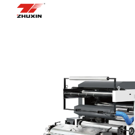
ᲛᲗᲐᲕᲐᲠᲘ ᲒᲕᲔᲠᲓᲘ
ᲞᲠᲝᲓ