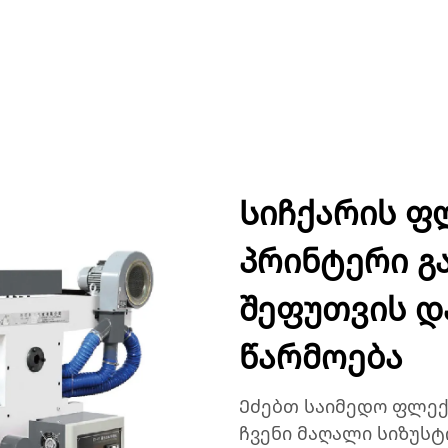
ᲣᲥᲢᲔᲑᲘ
ᲐᲞᲚᲘᲙᲐᲪᲘᲔᲑᲘ
ᲙᲝᲛᲞᲐᲜᲘᲐ
ᲡᲘᲐᲮᲚᲔᲔᲑᲘ
ᲙᲝᲜᲢᲐ
Სიჩქარის 
პრინტერი გ
შეფუთვის დ
წარმოება
Ეძებთ საიმედო ფლექ
ჩვენი მაღალი სიზუს