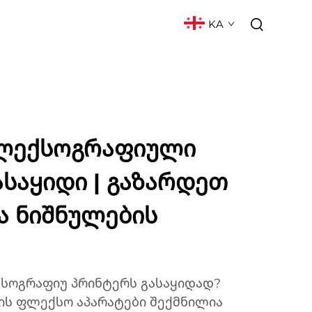
KA
ᲥᲢᲘ
ᲮᲨᲘᲠᲐᲓ ᲓᲐᲡᲛᲣᲚᲘ ᲙᲘᲗᲮᲕᲔᲑᲘ
ფლექსოგრაფიული
ასაყიდი | გაზარდეთ
ა ნიშნულების
სოგრაფიუ პრინტერს გასაყიდად?
ტის ფლექსო აპარატები შექმნილია