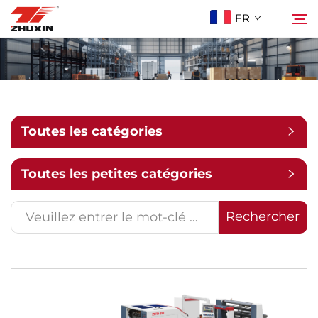
FR
Produits
Rechercher
Applications
Toutes les catégories
Entreprise
Toutes les petites catégories
Actualités
Rechercher
Contact
FAQ