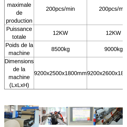
maximale
200pcs/min
200pcs/mi
de
production
Puissance
12KW
12KW
totale
Poids de la
8500kg
9000kg
machine
Dimensions
de la
9200x2500x1800mm
9200x2600x18
machine
(LxLxH)