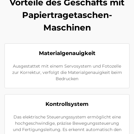
Vorteile des Geschäfts mit
Papiertragetaschen-
Maschinen
Materialgenauigkeit
Ausgestattet mit einem Servosystem und Fotozelle
zur Korrektur, verfolgt die Materialgenauigkeit beim
Bedrucken
Kontrollsystem
Das elektrische Steuerungssystem ermöglicht eine
hochgeschwindige, präzise Bewegungssteuerung
und Fertigungsleitung. Es erkennt automatisch den