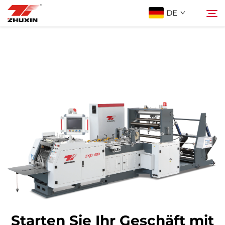
DE
Produkte
Suche
Anwendungen
Unternehmen
Neuigkeiten
Kontakt
FAQ
Starten Sie Ihr Geschäft mit