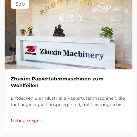
Sep
Zhuxin: Papiertütenmaschinen zum
Wohlfeilen
Entdecken Sie industrielle Papiertütenmaschinen, die
für Langlebigkeit ausgelegt sind, mit Leistungen bis
zu 600 Tüten/Min. Weltweit vertraut für Robustheit,
einfache Bedienung und minimale Stillzeiten.
Mehr anzeigen
Erhalten Sie fachkundige Unterstützung und
schnellen Service. Fordern Sie noch heute ein
Angebot an.