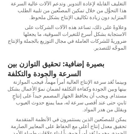
التغليف القابلة لإعادة التدوير. وتدعم الآلات عالية السرعة
هذا التحوُّل من خلال تمكين المصنِّعين من تلبية الطلب
المتزايد دون زيادة تكاليف الإنتاج بشكل ملحوظ.
وعلاوةً على ذلك، تساعد هذه الآلات الشركات على
الاستجابة بشكل أسرع للتغيرات السوقية، ما يجعلها
ضروريةً للشركات العاملة في مجال التوزيع بالجملة والإنتاج
الموجَّه للتصدير.
بصيرة إضافية: تحقيق التوازن بين
السرعة والجودة والتكلفة
وبينما تُعَد سرعة الإنتاج العالية أمراً مهماً، فيجب الموازنة
بينها وبين الجودة وكفاءة التكلفة لضمان نموّ الأعمال بشكل
مستدام. ويجب أن يحافظ الجهاز المصمم جيداً على إنتاجٍ
ثابتٍ حتى عند أقصى سرعة له، مما يمنع حدوث العيوب
ويقلل من هدر المواد.
يمكن للمصنّعين الذين يستثمرون في الأنظمة المتقدمة
تحقيق معدل إنتاج أعلى مع الحفاظ على المعايير الصارمة
للجودة، وهو ما يُعَد أمراً جوهرياً لبناء علاقات طويلة الأمد