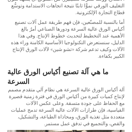
التغليف الورقي نموًّا ثابتًا نتيجة اتجاهات الاستدامة وتوسُّع
قطاع التجارة الإلكترونية.
أما بالنسبة للمصنّعين، فإن فهم طريقة عمل آلات تصنيع
أكياس الورق عالية السرعة ودورها الصناعي أمرٌ بالغ
الأهمية عند التخطيط لتحديث خطوط الإنتاج. وفي هذا
الدليل، سنستعرض التكنولوجيا الأساسية الكامنة وراء هذه
الآلات وكيف تدعم شركة «تشو شين» لآلات الورق الإنتاج
الكبير بكفاءة.
ما هي آلة تصنيع أكياس الورق عالية
السرعة
آلة أكياس الورق عالية السرعة هي نظام آلي متقدم مصمم
لإنتاج كميات كبيرة من أكياس الورق في فترة زمنية قصيرة
مع الحفاظ على جودة متسقة. وعلى عكس الآلات
القياسية، فإن طرازات الآلات عالية السرعة تدمج عمليات
متعددة مثل تغذية الورق، ومحاذاة الطباعة، والتشكيل،
والقص، والتجميع في تدفق عمل مستمر.