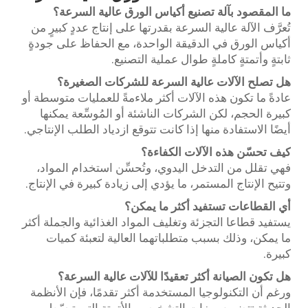
ما المقصود بآلة تصنيع أكياس الورق عالية السرعة؟
تُعرَّف الآلة عالية السرعة بقدرتها على إنتاج عددٍ كبيرٍ من
أكياس الورق في الدقيقة الواحدة، مع الحفاظ على جودةٍ
ثابتةٍ وأتمتةٍ كاملةٍ طوال عملية التصنيع.
هل تصلح الآلات عالية السرعة للشركات الصغيرة؟
عادةً ما تكون هذه الآلات أكثر ملاءمةً للعمليات متوسطة أو
كبيرة الحجم، لكن الشركات الناشئة أو المُوسِّعة يمكنها
أيضًا الاستفادة منها إذا كانت تتوقع ازدياد الطلب الإنتاجي.
كيف تحسّن هذه الآلات الكفاءة؟
فهي تقلل من التدخل اليدوي، وتُحسِّن استخدام المواد،
وتتيح الإنتاج المستمر، ما يؤدي إلى زيادة كبيرة في الإنتاج.
أي القطاعات تستفيد أكثر ما يمكن؟
يستفيد قطاعا التجزئة وتغليف المواد الغذائية والجملة أكثر
ما يمكن، وذلك بسبب متطلباتهما العالية لتعبئة كميات
كبيرة.
هل تكون الصيانة أكثر تعقيدًا للآلات عالية السرعة؟
ورغم أن التكنولوجيا المستخدمة أكثر تقدمًا، فإن الأنظمة
الحديثة تتضمن ميزات التشخيص والأتمتة التي تبسّط