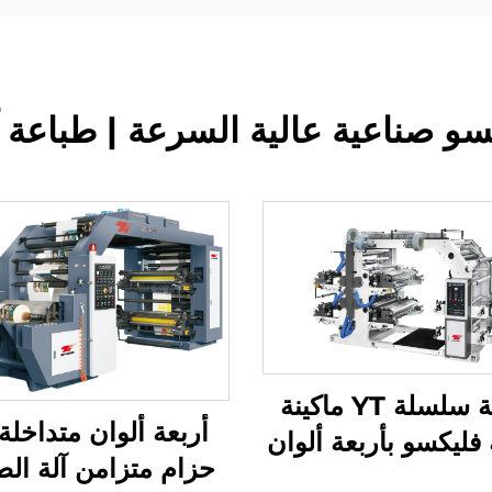
سو صناعية عالية السرعة | طباعة آ
طابعة سلسلة YT ماكينة
أربعة ألوان متداخلة
فليكسو بأربعة ألوان
حزام متزامن آلة الط