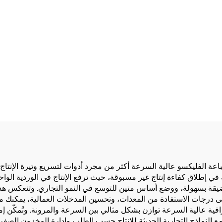
عالية السرعة
عة الفليكسو عالية السرعة أكثر من مجرد أدوات لتسريع وتيرة الإنتاج—فه
 في إطلاق كفاءة إنتاج غير مسبوقة، حيث ترفع الإنتاج في الوردية ال
 الضيقة بسهولة، ووضع أساس متين للتوسع في النمو التجاري. وتنعكس هذ
درجات الاستفادة من المعدات، وتحسين المدخلات العمالية، يمكنك مل
فية عالية السرعة توازن بشكل مثالي بين السرعة والمرونة. وتُمكّن إمكا
ع النماذج التجارية الحديثة للإنتاج حسب الطلب وإدارة المخزون الصف