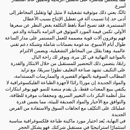
أسرع.
ثالثًا، يعني ذلك موثوقية تشغيلية لا مثيل لها وتقليل المخاطر إلى
أدنى حد. إذا تسببت آلة في تعطيل الإنتاج بسبب الأعطال
المستمرة، فقد تصبح أصلًا باهظ التكلفة بغض النظر عن سعرها
الأولي. تكمن قيمة المورد الموثوق في التزامه بالمتانة والدعم.
فهم يوفرون آلات قوية مصممة للعمل المستمر على مدار الساعة
طوال أيام الأسبوع، مدعومة بضمانات شاملة وشبكة دعم تقني
عالمية. وهذا يقلل من المخاطر التشغيلية، ويضمن الالتزام
بالمواعيد النهائية في كل مرة، ويوفر لك راحة البال.
رابعًا، يتضمن ذلك التحضير للمستقبل من خلال الابتكار والقدرة
على التكيف. تشهد صناعة التغليف تطورًا سريعًا، مع تزايد
المطالب السوقية بالمهام القصيرة، والممارسات المستدامة،
والمواد الجديدة. إن موردًا رائدًا لأجهزة الطباعة الفليكسوغرافية لا
يكتفي ببيع المعدات فقط، بل يقدم منصة للنمو. فهو يوفر ابتكارات
مثل أنظمة البكر ذات التغيير السريع، ومجففات موفرة للطاقة،
والتوافق مع الأحبار والمواد الصديقة للبيئة، مما يضمن قدرة
عملياتك على التكيّف مع اتجاهات السوق والاستفادة من الفرص
الجديدة.
في النهاية، يُعد اختيار مورد ماكينة طباعة فلكسوغرافية مناسبة
استثمارًا استراتيجيًا في مستقبل شركتك. فهو يشكل الحجر