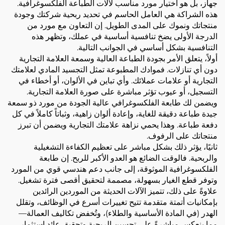
جهاز، بل هو اختيار مورد مناسب لآلات الطباعة الفلكسوغرافية.
هذه الشراكة هي العامل الحاسم في تحديد ربحية شركتك وجودة
منتجاتك ونموك على المدى الطويل. إن التعاون مع مورد من
الدرجة الأولى يضخ تنافسية أساسية في عملك، وتظهر هذه
التنافسية بشكل أساسي في الجوانب التالية.
أولاً، يتعلق الأمر بجودة الطباعة العالية وسمعة العلامة التجارية
دون أي تنازلات. فموادك المطبوعة تمثل التجسيد المادي لعلامتك
التجارية أو علامات عملائك. وأي تباين في الألوان، أو أخطاء في
التسجيل، أو عيوب تؤثر مباشرة على صورة العلامة التجارية.
ويضمن لك طابعة الفلكسوغرافي عالية الجودة من مورد ذو سمعة
جيدة طباعة دقيقة للغاية، وإعادة ألوان زاهية، وثباتاً كاملاً في كل
دفعة طباعة. وهذا يحمي نزاهة علامتك التجارية ويضمن أن تبرز
منتجاتك على الرفوف.
ثانيًا، يؤثر ذلك بشكل مباشر على تعظيم الكفاءة التشغيلية
والربحية. فالوقت الضائع هو العدو الأكبر للربح. إن طابعة
الفلكسوغرافية الموثوقة، إلى جانب دعم هندسي قوي من المورد
وتوفر قطع الغيار بسهولة، مصممة لتحقيق أقصى فترة تشغيل.
علاوةً على ذلك، تتميز الآلات الحديثة من الموردين الرائدين
بإمكانيات أتمتة متقدمة تتيح تغييرات أسرع في الوظائف، وتقلل
الهدر (في المادة الأساسية والطلاء)، وتُخفض تكاليف العمالة—
مما ينعكس مباشرةً على تحسين الربحية وتحقيق عائد استثمار