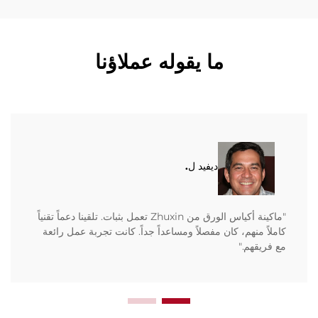
ما يقوله عملاؤنا
ديفيد ل.
"ماكينة أكياس الورق من Zhuxin تعمل بثبات. تلقينا دعماً تقنياً
كاملاً منهم، كان مفصلاً ومساعداً جداً. كانت تجربة عمل رائعة
مع فريقهم."