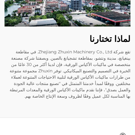
لماذا تختارنا
تقع شركة Zhejiang Zhuxin Machinery Co., Ltd. في مقاطعة
بينغيانغ، مدينة ونتشو، بمقاطعة تشجيانغ بالصين. وبصفتنا شركة مصنعة
متخصصة في ماكينات الأكياس الورقية، فإن لدينا أكثر من 30 عامًا من
الخبرة في التصميم والتصنيع الميكانيكي. توفر Zhuxin مجموعة متنوعة
من طرازات ماكينات الأكياس الورقية لتلبية الاحتياجات المتنوعة لعملاء
مختلفين. ووفقًا لمبدأ خدمتنا المتمثل في "تصنيع منتجات عالية الجودة
والعمل بصدق"، فإننا نقدم ماكينات الأكياس الورقية والمعدات المرتبطة
بها المناسبة لكل عميل وفقًا لظروف وسعة الإنتاج الخاصة بهم.