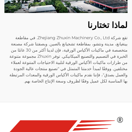
لماذا تختارنا
تقع شركة Zhejiang Zhuxin Machinery Co., Ltd. في مقاطعة
بينغيانغ، مدينة ونتشو، بمقاطعة تشجيانغ بالصين. وبصفتنا شركة مصنعة
متخصصة في ماكينات الأكياس الورقية، فإن لدينا أكثر من 30 عامًا من
الخبرة في التصميم والتصنيع الميكانيكي. توفر Zhuxin مجموعة متنوعة
من طرازات ماكينات الأكياس الورقية لتلبية الاحتياجات المتنوعة لعملاء
مختلفين. ووفقًا لمبدأ خدمتنا المتمثل في "تصنيع منتجات عالية الجودة
والعمل بصدق"، فإننا نقدم ماكينات الأكياس الورقية والمعدات المرتبطة
بها المناسبة لكل عميل وفقًا لظروف وسعة الإنتاج الخاصة بهم.