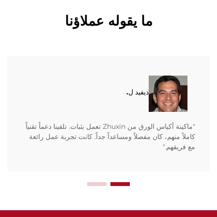
ما يقوله عملاؤنا
ديفيد ل.
"ماكينة أكياس الورق من Zhuxin تعمل بثبات. تلقينا دعماً تقنياً
كاملاً منهم، كان مفصلاً ومساعداً جداً. كانت تجربة عمل رائعة
مع فريقهم."