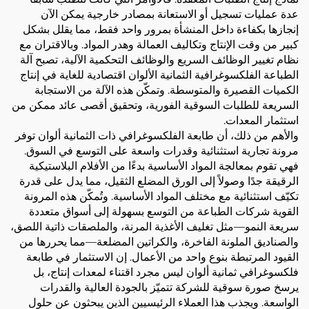
عدة عمليات تسجيل أو الاستعانة بمصادر خارجية يمكن الآن
إنجازها بكفاءة داخل المنشأة بمرور واحد فقط، مما يقلل بشكل
كبير من وقت الإنتاج وتكاليف العمالة وهدر المواد. وبالاقتران مع
نظام تغيير الوظائف السريع والوظائف التحكمية الآلية، تصبح آلة
الطباعة الفلكسوغرافية الثمانية الألوان اقتصادية للغاية في إنتاج
الكميات القصيرة والمتوسطة. وتمكّن هذه الآلة من الاستجابة
السريعة للطلبات السوقية الفورية، وتحقيق أقصى عائد ممكن من
استثمار المعدات.
والأهم من ذلك، أن طابعة الفلكسوغرافي ذات الثمانية ألوان توفر
مرونة تجارية استثنائية وقدرات واسعة على التوسع في السوق.
فهي تقوم بمعالجة المواد الأساسية بدءًا من الأفلام البلاستيكية
الرقيقة جدًا وصولاً إلى الورق المضلع الثقيل، مما يدل على قدرة
تكيّف استثنائية مع مختلف المواد الأساسية. وتُمكّن هذه المرونة
القوية شركات الطباعة من التوسع بسهولة إلى أسواق متعددة
سريعة النمو—مثل تغليف الأغذية المرنة، والملصقات ذاتية اللصق،
والصناديق الملونة الفاخرة، والكراتين المضلعة—مما يحررها من
القيود المرتبطة بنوع واحد من الأعمال. إن الاستثمار في طابعة
فلكسوغرافي ثمانية ألوان ليس مجرد اقتناء لمعدات إنتاج، بل
يرسخ صورة سوقية للشركة تتميّز بالجودة العالية والقدرات
الواسعة. ويجذب هذا العملاء الرئيسيين الذين يبحثون عن حلول