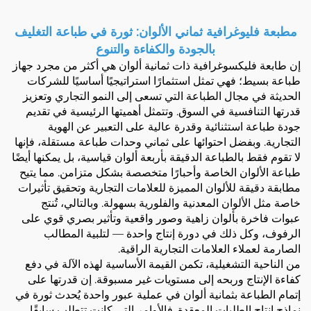
مطبعة فليوغرافية ثماني الألوان: ثورة في طباعة التغليف
بالجودة والكفاءة والتنوع
إن طابعة فليكسوغرافية ذات ثمانية ألوان هي أكثر من مجرد جهاز
طباعة بسيط؛ فهي تمثل استثمارًا استراتيجيًا أساسيًا للشركات
الحديثة في مجال الطباعة التي تسعى إلى النمو التجاري وتعزيز
قدرتها التنافسية في السوق. وتتمثل أهميتها الرئيسية في تقديم
جودة طباعة استثنائية وقدرة عالية على التعبير عن الهوية
التجارية. وبفضل احتوائها على ثماني وحدات طباعة مستقلة، فإنها
لا تقوم فقط بالطباعة الدقيقة بأربعة ألوان قياسية، بل يمكنها أيضًا
طباعة الألوان الخاصة وأحبارًا متخصصة بشكل متزامن. مما يتيح
مطابقة دقيقة للألوان المميزة للعلامات التجارية وتحقيق تأثيرات
خاصة مثل الألوان المعدنية والفلورية بسهولة. وبالتالي، تُنتج
عبوات فاخرة بألوان زاهية وصور واقعية وتأثير بصري قوي على
الرفوف، وكل ذلك في دورة إنتاج واحدة — لتلبية المطالب
الصارمة لعملاء العلامات التجارية الراقية.
من الناحية التشغيلية، تكمن القيمة الأساسية لهذه الآلة في دفع
كفاءة الإنتاج وربحه إلى مستويات غير مسبوقة. إن قدرتها على
إتمام الطباعة بثمانية ألوان في عملية عبور واحدة يُحدث ثورة في
نماذج إنتاج الطلبات المعقدة. فالأوامر التي كانت تتطلب سابقًا