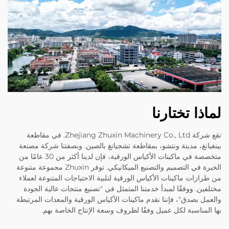
لماذا تختارنا
تقع شركة Zhejiang Zhuxin Machinery Co., Ltd. في مقاطعة
بينغيانغ، مدينة ونتشو، بمقاطعة تشجيانغ بالصين. وبصفتنا شركة مصنعة
متخصصة في ماكينات الأكياس الورقية، فإن لدينا أكثر من 30 عامًا من
الخبرة في التصميم والتصنيع الميكانيكي. توفر Zhuxin مجموعة متنوعة
من طرازات ماكينات الأكياس الورقية لتلبية الاحتياجات المتنوعة لعملاء
مختلفين. ووفقًا لمبدأ خدمتنا المتمثل في "تصنيع منتجات عالية الجودة
والعمل بصدق"، فإننا نقدم ماكينات الأكياس الورقية والمعدات المرتبطة
بها المناسبة لكل عميل وفقًا لظروف وسعة الإنتاج الخاصة بهم.