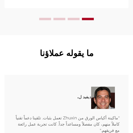
ما يقوله عملاؤنا
ديفيد ل.
"ماكينة أكياس الورق من Zhuxin تعمل بثبات. تلقينا دعماً تقنياً
كاملاً منهم، كان مفصلاً ومساعداً جداً. كانت تجربة عمل رائعة
مع فريقهم."