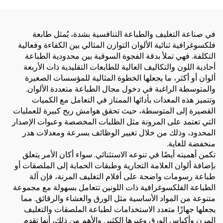
في صناعة التغليف والطباعة التنافسية بشدة، يُمثل طابعة
فلكسوغرافية ثنائية الألوان التوازن المثالي بين الكفاءة وفعالية
التكلفة. فهي تملأ بدقة الفجوة السوقية بين محدودية الطباعة
أحادية اللون والتكاليف العالية للطابعات التقليدية ذات الأربعة
ألوان أو أكثر، ما يجعلها الخطوة المثالية للمؤسسات الصغيرة
والمتوسطة الراغبة في دخول مجال الطباعة متعددة الألوان.
وتتميز هذه المعدات بأدائها الممتاز في التعامل مع الكميات
القصيرة إلى المتوسطة، حيث تحقق هوامش ربح كبيرة للعمليات
التي تعتمد على المرونة مثل الطلبات المخصصة وعبوات الإصدار
المحدود، وذلك من خلال تغيير الوظائف بسرعة ومعدلات هدر
منخفضة للغاية.
تكمن أهميته أيضًا في تنوعه الاستثنائي. سواء أكان الأمر يتعلق
بإضافة ألوان العلامة التجارية وطبقات الحماية إلى الملصقات أو
طباعة رسومات واضحة على أفلام التغليف المرنة، فإن آلة
الطباعة الفلكسوغرافية ذات اللونين تتعامل بسهولة مع مجموعة
متنوعة من المواد الأساسية مثل الورق والغشاء والرقائق. مما
يجعلها جهازًا متعدد الاستخدامات لطباعة الملصقات والتغليف
المرن وأكياس الورق وغيرها الكثير. والأهم من ذلك، أنها تقدم