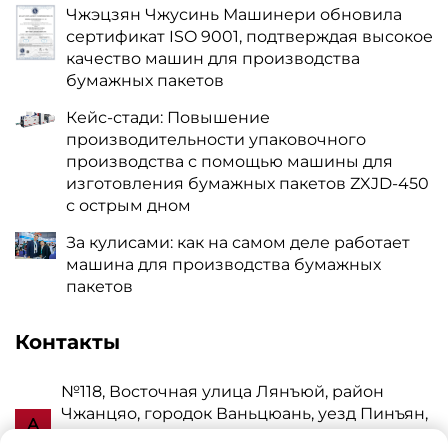
Чжэцзян Чжусинь Машинери обновила
сертификат ISO 9001, подтверждая высокое
качество машин для производства
бумажных пакетов
Кейс-стади: Повышение
производительности упаковочного
производства с помощью машины для
изготовления бумажных пакетов ZXJD-450
с острым дном
За кулисами: как на самом деле работает
машина для производства бумажных
пакетов
Контакты
№118, Восточная улица Лянъюй, район
Чжанцяо, городок Ваньцюань, уезд Пинъян,
А
город Вэньчжоу, провинция Чжэцзян, КНР,