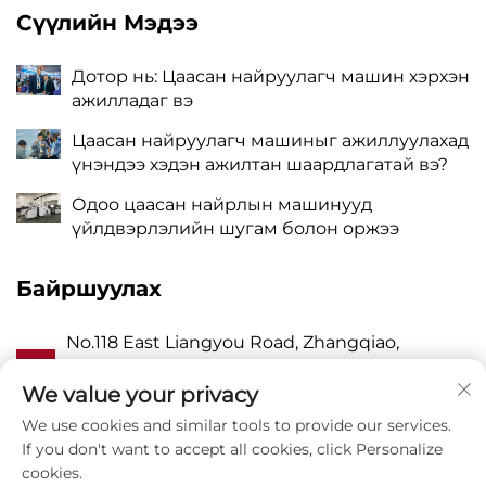
Сүүлийн Мэдээ
Дотор нь: Цаасан найруулагч машин хэрхэн
ажилладаг вэ
Цаасан найруулагч машиныг ажиллуулахад
үнэндээ хэдэн ажилтан шаардлагатай вэ?
Одоо цаасан найрлын машинууд
үйлдвэрлэлийн шугам болон оржээ
Байршуулах
No.118 East Liangyou Road, Zhangqiao,
А
Wanquan Town, Pingyang, Wenzhou City,
Zhejiang P.R. China 325409
We value your privacy
We use cookies and similar tools to provide our services.
P
8615988795434
If you don't want to accept all cookies, click Personalize
cookies.