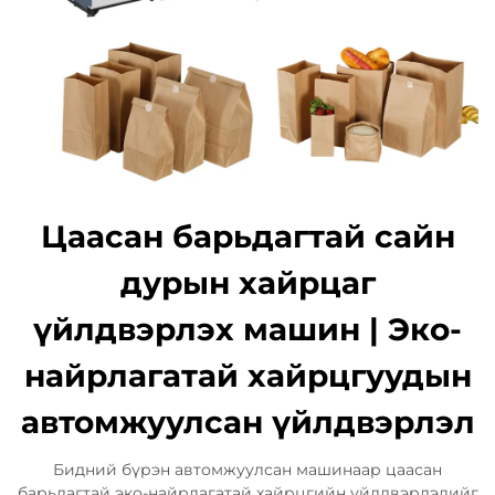
Цаасан барьдагтай сайн
дурын хайрцаг
үйлдвэрлэх машин | Эко-
найрлагатай хайрцгуудын
автомжуулсан үйлдвэрлэл
Бидний бүрэн автомжуулсан машинаар цаасан
барьдагтай эко-найрлагатай хайрцгийн үйлдвэрлэлийг