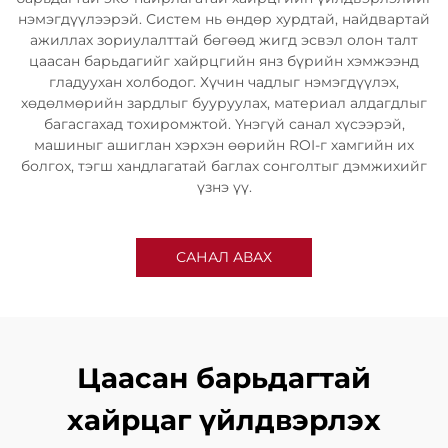
нэмэгдүүлээрэй. Систем нь өндөр хурдтай, найдвартай
ажиллах зориулалттай бөгөөд жигд эсвэл олон талт
цаасан барьдагийг хайрцгийн янз бүрийн хэмжээнд
гладуухан холбодог. Хүчин чадлыг нэмэгдүүлэх,
хөдөлмөрийн зардлыг бууруулах, материал алдагдлыг
багасгахад тохиромжтой. Үнэгүй санал хүсээрэй,
машиныг ашиглан хэрхэн өөрийн ROI-г хамгийн их
болгох, тэгш хандлагатай баглах сонголтыг дэмжихийг
үзнэ үү.
САНАЛ АВАХ
Цаасан барьдагтай
хайрцаг үйлдвэрлэх