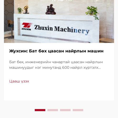
Жухсин: Бат бөх цаасан найрлын машин
Бат бөх, инженерийн чанартай цаасан найрлын
машинуудыг нэг минутанд 600 найрл хүртэлх
хурдтайгаар үйлдвэрлэдэг. Хүчин чадал, ашиглах
хялбар байдал, доод түвшний зогсолттойгоороо
Цааш үзэх
дэлхийн хэмжээнд итгэл үнэнчээр ашиглагддаг.
Мэргэжлийн дэмжлэг, хурдан үйлчилгээ аваарай.
Өнөөдөр л санал хүсэлт ирүүлээрэй.