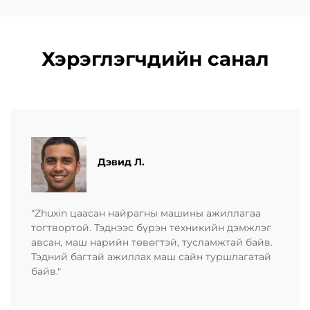
Хэрэглэгчдийн санал
Дэвид Л.
"Zhuxin цаасан найрагны машины ажиллагаа
тогтвортой. Тэднээс бүрэн техникийн дэмжлэг
авсан, маш нарийн төвөгтэй, тусламжтай байв.
Тэдний багтай ажиллах маш сайн туршлагатай
байв."