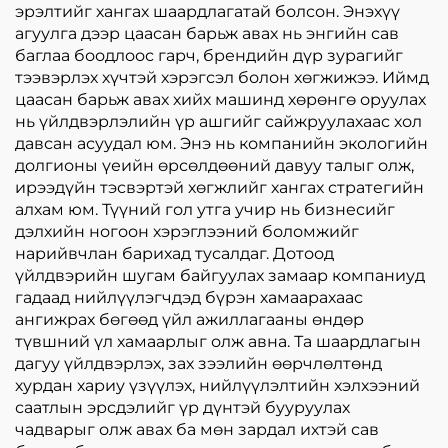
эрэлтийг хангах шаардлагатай болсон. Энэхүү
агуулга дээр цаасан барьж авах нь энгийн сав
баглаа боодлоос гарч, брендийн дүр зурагийг
тээвэрлэх хүчтэй хэрэгсэл болон хөгжижээ. Иймд
цаасан барьж авах хийх машинд хөрөнгө оруулах
нь үйлдвэрлэлийн үр ашгийг сайжруулахаас хол
давсан асуудал юм. Энэ нь компанийн экологийн
долгионы үеийн өрсөлдөөний давуу талыг олж,
ирээдүйн тэсвэртэй хөгжлийг хангах стратегийн
алхам юм. Түүний гол утга учир нь бизнесийг
дэлхийн ногоон хэрэглээний боломжийг
нарийвчлан барихад тусалдаг. Дотоод
үйлдвэрийн шугам байгуулах замаар компаниуд
гадаад нийлүүлэгчдэд бүрэн хамаарахаас
ангижрах бөгөөд үйл ажиллагааны өндөр
түвшний үл хамаарлыг олж авна. Та шаардлагын
дагуу үйлдвэрлэх, зах зээлийн өөрчлөлтөнд
хурдан хариу үзүүлэх, нийлүүлэлтийн хэлхээний
саатлын эрсдэлийг үр дүнтэй бууруулах
чадварыг олж авах ба мөн зардал ихтэй сав