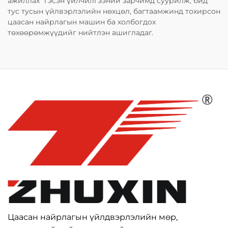
ажиллах" гэсэн үйлчилгээний зарчимд суурилж, бид
тус тусын үйлвэрлэлийн нөхцөл, багтаамжинд тохирсон
цаасан найрлагын машин ба холбогдох
төхөөрөмжүүдийг нийтлэн ашигладаг.
Цаасан найрлагын үйлдвэрлэлийн мөр,