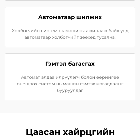
Автоматаар шилжих
Холбогчийн систем нь машины ажиллаж байх үед
автоматаар холбогчийг зөөхөд тусална.
Гэмтэл багасгах
Автомат алдаа илрүүлэгч болон өөрийгөө
оношлох систем нь машин гэмтэх магадлалыг
бууруулдаг
Цаасан хайрцгийн