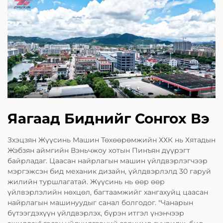
Яагаад Биднийг Сонгох Вэ
Зхэцзян Жүүсинь Машин Төхөөрөмжийн ХХК нь Хятадын
Жэбзян аймгийн Вэньчжоу хотын Пинъян дүүрэгт
байрладаг. Цаасан найрлагын машин үйлдвэрлэгчээр
мэргэжсэн бид механик дизайн, үйлдвэрлэлд 30 гаруй
жилийн туршлагатай. Жүүсинь нь өөр өөр
үйлвэрлэлийн нөхцөл, багтаамжийг хангахуйц цаасан
найрлагын машинуудыг санал болгодог. "Чанарын
бүтээгдэхүүн үйлдвэрлэх, бүрэн итгэл үнэнчээр