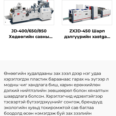
дулааралтай хавтан
барих үйлдвэрлэлийн
машин төрөл бүрийн
онлайн дулаарал
JD-400/650/850
ZXJD-450 Шарп
Хөдөөгийн савны
дэлгүүрийн хавtgай
өндөр хурдны
зөөврийн бemachine
үйлдвэрлэлийн
машин
Өнөөгийн худалдааны зах зээл дээр нэг удаа
хэрэглэгдэх пластик бараанаас гарах нь зүгээр л
модны чиг хандлага биш, харин ерөнхийлөн
дэлхий нийтлэлийн зөвшөөрөл болон хяналтын
шаардлага болсон. Хэрэглэгчид идэвхтэйгээр
тэсвэртэй бүтээгдэхүүнийг сонгож, брендүүд
экологийн хувьд тохиромжтой сав баглаа
боодолд өсөн нэмэгдэж буй зах зээлийн