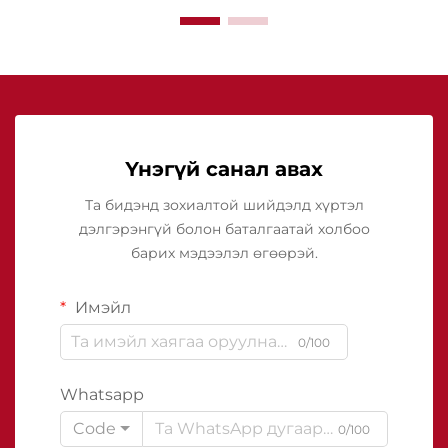
Үнэгүй санал авах
Та бидэнд зохиалтой шийдэлд хүртэл
дэлгэрэнгүй болон баталгаатай холбоо
барих мэдээлэл өгөөрэй.
Имэйл
0/100
Whatsapp
Code
0/100