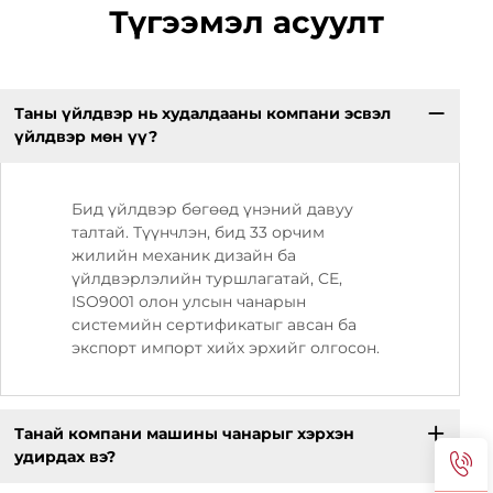
Түгээмэл асуулт
Таны үйлдвэр нь худалдааны компани эсвэл
үйлдвэр мөн үү?
Бид үйлдвэр бөгөөд үнэний давуу
талтай. Түүнчлэн, бид 33 орчим
жилийн механик дизайн ба
үйлдвэрлэлийн туршлагатай, CE,
ISO9001 олон улсын чанарын
системийн сертификатыг авсан ба
экспорт импорт хийх эрхийг олгосон.
Танай компани машины чанарыг хэрхэн
удирдах вэ?