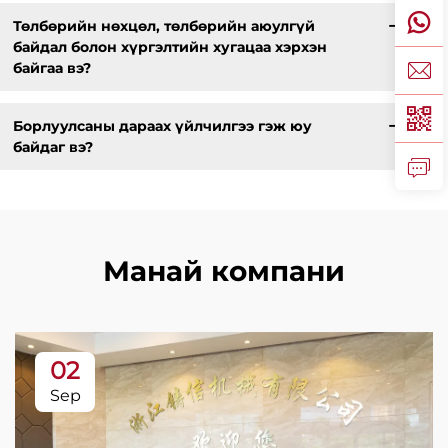
Төлбөрийн нөхцөл, төлбөрийн аюулгүй
байдал болон хүргэлтийн хугацаа хэрхэн
байгаа вэ?
Борлуулсаны дараах үйлчилгээ гэж юу
байдаг вэ?
Манай компани
02
Sep