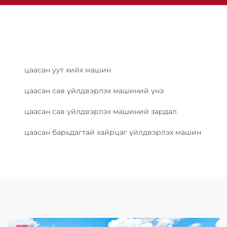
цаасан уут хийх машин
цаасан сав үйлдвэрлэх машиний үнэ
цаасан сав үйлдвэрлэх машиний зардал
цаасан барьдагтай хайрцаг үйлдвэрлэх машин