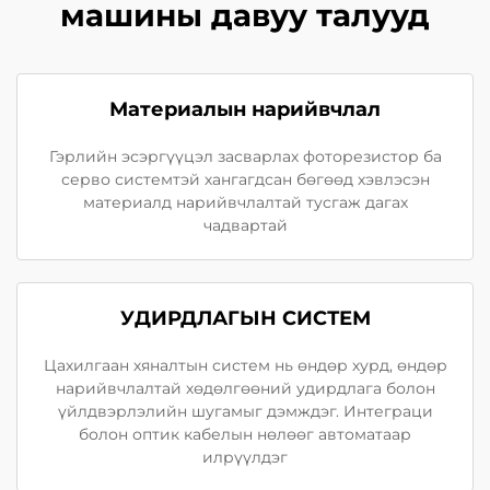
машины давуу талууд
Материалын нарийвчлал
Гэрлийн эсэргүүцэл засварлах фоторезистор ба
серво системтэй хангагдсан бөгөөд хэвлэсэн
материалд нарийвчлалтай тусгаж дагах
чадвартай
УДИРДЛАГЫН СИСТЕМ
Цахилгаан хяналтын систем нь өндөр хурд, өндөр
нарийвчлалтай хөдөлгөөний удирдлага болон
үйлдвэрлэлийн шугамыг дэмждэг. Интеграци
болон оптик кабелын нөлөөг автоматаар
илрүүлдэг