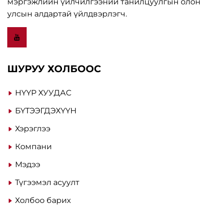
мэргэжлийн үйлчилгээний танилцуулгын олон
улсын алдартай үйлдвэрлэгч.
ШУРУУ ХОЛБООС
НҮҮР ХУУДАС
БҮТЭЭГДЭХҮҮН
Хэрэглээ
Компани
Мэдээ
Түгээмэл асуулт
Холбоо барих