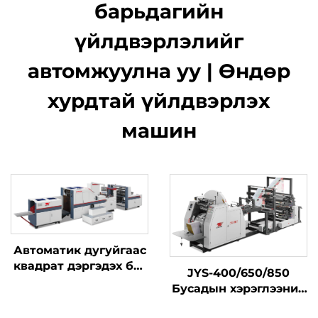
барьдагийн
үйлдвэрлэлийг
автомжуулна уу | Өндөр
хурдтай үйлдвэрлэх
машин
Автоматик дугуйгаас
квадрат дэргэдэх баг
JYS-400/650/850
шинжилгээний
Бусадын хэрэглээний
машин
цахилгаан