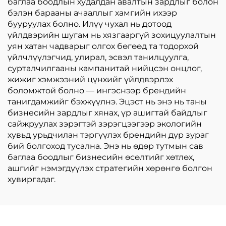
баглаа боодлын худалдан авалтын зардлыг болон
бэлэн барааны ачааллыг хамгийн ихээр
бууруулах болно. Илүү чухал нь дотоод
үйлдвэрийн шугам нь хязгааргүй зохицуулалтын
уян хатан чадварыг олгох бөгөөд та тодорхой
үйлчлүүлэгчид, улирал, эсвэл танилцуулга,
сурталчилгааны кампанитай нийцсэн онцлог,
жижиг хэмжээний цүнхийг үйлдвэрлэх
боломжтой болно — ингэснээр брендийн
танигдамжийг бэхжүүлнэ. Эцэст нь энэ нь таны
бизнесийн зардлыг хянах, үр ашигтай байдлыг
сайжруулах зэрэгтэй зэрэгцээгээр экологийн
хувьд урьдчилан тэргүүлэх брендийн дүр зураг
бий болгоход тусална. Энэ нь өдөр тутмын сав
баглаа боодлыг бизнесийн өсөлтийг хөтлөх,
ашгийг нэмэгдүүлэх стратегийн хөрөнгө болгон
хувиргадаг.