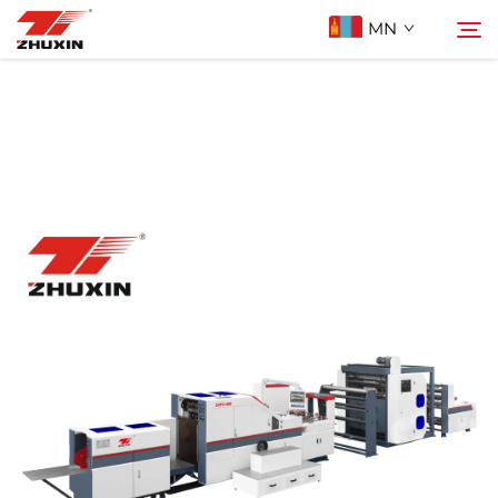
MN
Бүтээгдэхүүн
Хайх
Ашиглах Зорилго
Компани
Мэдээ
Холбоо Барих
Түгээмэл асуулт