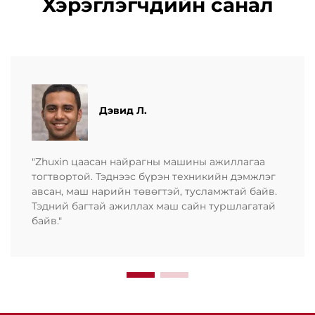
Хэрэглэгчдийн санал
Дэвид Л.
"Zhuxin цаасан найрагны машины ажиллагаа
тогтвортой. Тэднээс бүрэн техникийн дэмжлэг
авсан, маш нарийн төвөгтэй, тусламжтай байв.
Тэдний багтай ажиллах маш сайн туршлагатай
байв."