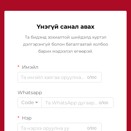
Үнэгүй санал авах
Та бидэнд зохиалтой шийдэлд хүртэл
дэлгэрэнгүй болон баталгаатай холбоо
барих мэдээлэл өгөөрэй.
Имэйл
0/100
Whatsapp
Code
0/100
Нэр
0/100