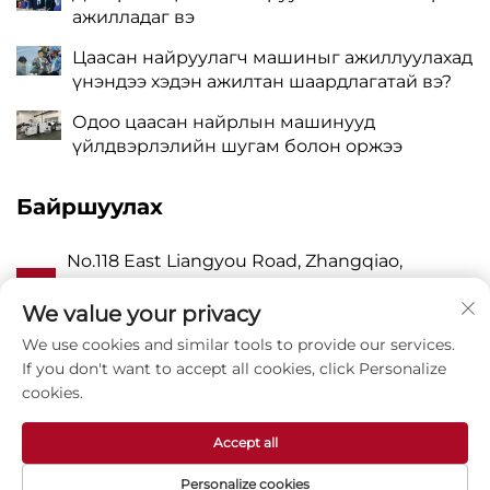
ажилладаг вэ
Цаасан найруулагч машиныг ажиллуулахад
үнэндээ хэдэн ажилтан шаардлагатай вэ?
Одоо цаасан найрлын машинууд
үйлдвэрлэлийн шугам болон оржээ
Байршуулах
No.118 East Liangyou Road, Zhangqiao,
А
Wanquan Town, Pingyang, Wenzhou City,
Zhejiang P.R. China 325409
We value your privacy
We use cookies and similar tools to provide our services.
P
8615988795434
If you don't want to accept all cookies, click Personalize
cookies.
Э
[email protected]
Accept all
Personalize cookies