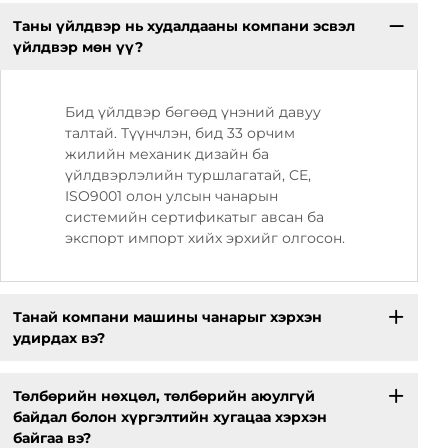
Таны үйлдвэр нь худалдааны компани эсвэл
үйлдвэр мөн үү?
Бид үйлдвэр бөгөөд үнэний давуу
талтай. Түүнчлэн, бид 33 орчим
жилийн механик дизайн ба
үйлдвэрлэлийн туршлагатай, CE,
ISO9001 олон улсын чанарын
системийн сертификатыг авсан ба
экспорт импорт хийх эрхийг олгосон.
Танай компани машины чанарыг хэрхэн
удирдах вэ?
Төлбөрийн нөхцөл, төлбөрийн аюулгүй
байдал болон хүргэлтийн хугацаа хэрхэн
байгаа вэ?