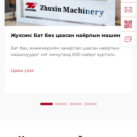
Жухсин: Бат бөх цаасан найрлын машин
Бат бөх, инженерийн чанартай цаасан найрлын
машинуудыг нэг минутанд 600 найрл хүртэлх
хурдтайгаар үйлдвэрлэдэг. Хүчин чадал, ашиглах
хялбар байдал, доод түвшний зогсолттойгоороо
Цааш үзэх
дэлхийн хэмжээнд итгэл үнэнчээр ашиглагддаг.
Мэргэжлийн дэмжлэг, хурдан үйлчилгээ аваарай.
Өнөөдөр л санал хүсэлт ирүүлээрэй.