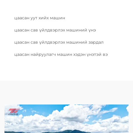
цаасан уут хийх машин
цаасан сав үйлдвэрлэх машиний үнэ
цаасан сав үйлдвэрлэх машиний зардал
цаасан найруулагч машин хэдэн үнэтэй вэ