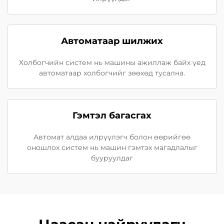
Автоматаар шилжих
Холбогчийн систем нь машины ажиллаж байх үед
автоматаар холбогчийг зөөхөд тусална.
Гэмтэл багасгах
Автомат алдаа илрүүлэгч болон өөрийгөө
оношлох систем нь машин гэмтэх магадлалыг
бууруулдаг