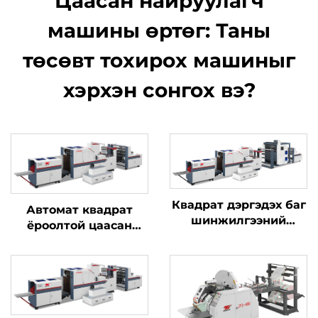
Цаасан найруулагч
машины өртөг: Таны
төсөвт тохирох машиныг
хэрхэн сонгох вэ?
Квадрат дэргэдэх баг
Автомат квадрат
шинжилгээний
ёроолтой цаасан
машин тэмдэгт бичих
хайрцаг хийх машин
машинтай нэгтгэлтэй