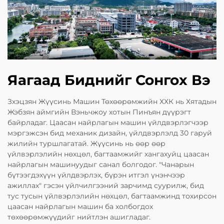
Яагаад Биднийг Сонгох Вэ
Зхэцзян Жүүсинь Машин Төхөөрөмжийн ХХК нь Хятадын
Жэбзян аймгийн Вэньчжоу хотын Пинъян дүүрэгт
байрладаг. Цаасан найрлагын машин үйлдвэрлэгчээр
мэргэжсэн бид механик дизайн, үйлдвэрлэлд 30 гаруй
жилийн туршлагатай. Жүүсинь нь өөр өөр
үйлвэрлэлийн нөхцөл, багтаамжийг хангахуйц цаасан
найрлагын машинуудыг санал болгодог. "Чанарын
бүтээгдэхүүн үйлдвэрлэх, бүрэн итгэл үнэнчээр
ажиллах" гэсэн үйлчилгээний зарчимд суурилж, бид
тус тусын үйлвэрлэлийн нөхцөл, багтаамжинд тохирсон
цаасан найрлагын машин ба холбогдох
төхөөрөмжүүдийг нийтлэн ашигладаг.