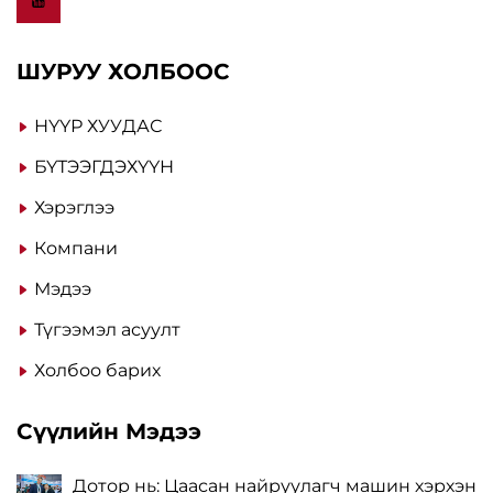
ШУРУУ ХОЛБООС
НҮҮР ХУУДАС
БҮТЭЭГДЭХҮҮН
Хэрэглээ
Компани
Мэдээ
Түгээмэл асуулт
Холбоо барих
Сүүлийн Мэдээ
Дотор нь: Цаасан найруулагч машин хэрхэн