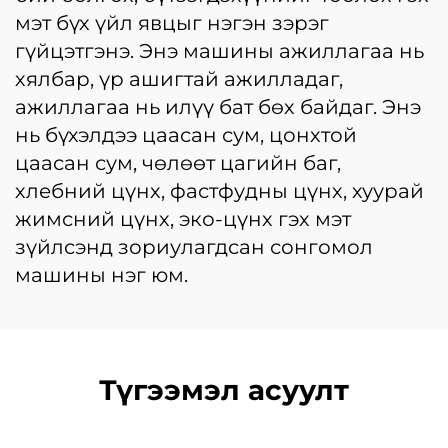
мэт бүх үйл явцыг нэгэн зэрэг
гүйцэтгэнэ. Энэ машины ажиллагаа нь
хялбар, үр ашигтай ажилладаг,
ажиллагаа нь илүү бат бөх байдаг. Энэ
нь бүхэлдээ цаасан сум, цонхтой
цаасан сум, чөлөөт цагийн баг,
хлебний цүнх, фастфудны цүнх, хуурай
жимсний цүнх, эко-цүнх гэх мэт
зүйлсэнд зориулагдсан сонгомол
машины нэг юм.
Түгээмэл асуулт