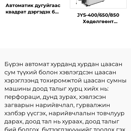
Автоматик дугуйгаас
квадрат дэргэдэх баг
JYS-400/650/850
шинжилгээний
Хөдөлгөөнт
машин
цахилгаан
бэлтгэлийн машин
Бүрэн автомат хурданд хурдан цаасан
сум түүхий болон хэвлэгдсэн цаасан
хэрэглээнд тохиромжтой цаасан сумны
машины доод талыг хурц хийх нь:
перфораци, дунд зурах, хэвлэсэн
загварын нарийвчлал, гурвалжин
хэлбэр үүсгэх, нарийвчлалын товчлуур
дарах, доод тал нь хураах, доод талыг
бий болгох, бүтээгдэхүүнийг тоолох гэх