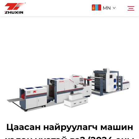
MN
Бүтээгдэхүүн
Хайх
Ашиглах Зорилго
Компани
Мэдээ
Холбоо Барих
Цаасан найруулагч машин
Түгээмэл асуулт