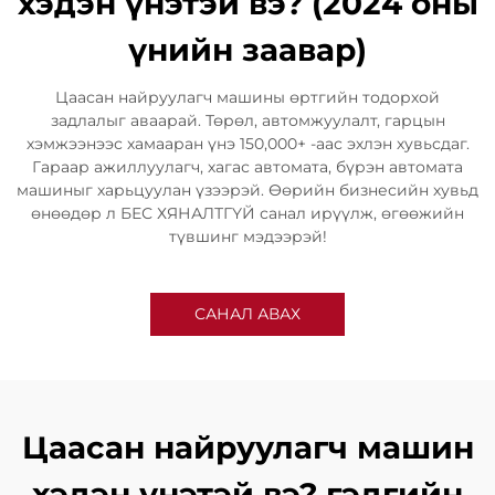
хэдэн үнэтэй вэ? (2024 оны
үнийн заавар)
Цаасан найруулагч машины өртгийн тодорхой
задлалыг аваарай. Төрөл, автомжуулалт, гарцын
хэмжээнээс хамааран үнэ 150,000+ -аас эхлэн хувьсдаг.
Гараар ажиллуулагч, хагас автомата, бүрэн автомата
машиныг харьцуулан үзээрэй. Өөрийн бизнесийн хувьд
өнөөдөр л БЕС ХЯНАЛТГҮЙ санал ирүүлж, өгөөжийн
түвшинг мэдээрэй!
САНАЛ АВАХ
Цаасан найруулагч машин
хэдэн үнэтэй вэ? гэдгийн