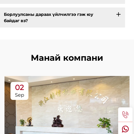
Борлуулсаны дараах үйлчилгээ гэж юу
байдаг вэ?
Манай компани
02
Sep