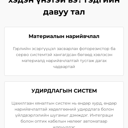
давуу тал
Материалын нарийвчлал
Гэрлийн эсэргүүцэл засварлах фоторезистор ба
серво системтэй хангагдсан бөгөөд хэвлэсэн
материалд нарийвчлалтай тусгаж дагах
чадвартай
УДИРДЛАГЫН СИСТЕМ
Цахилгаан хяналтын систем нь өндөр хурд, өндөр
нарийвчлалтай хөдөлгөөний удирдлага болон
үйлдвэрлэлийн шугамыг дэмждэг. Интеграци
болон оптик кабелын нөлөөг автоматаар
илрүүлдэг