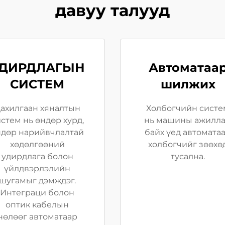
давуу талууд
ДИРДЛАГЫН
Автоматаа
СИСТЕМ
шилжих
ахилгаан хяналтын
Холбогчийн систе
стем нь өндөр хурд,
нь машины ажилл
ндөр нарийвчлалтай
байх үед автомата
хөдөлгөөний
холбогчийг зөөхө
удирдлага болон
тусална.
үйлдвэрлэлийн
шугамыг дэмждэг.
Интеграци болон
оптик кабелын
нөлөөг автоматаар