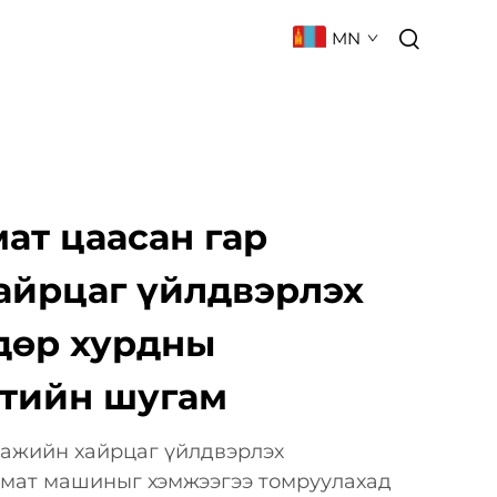
MN
 БАРИХ
ТҮГЭЭМЭЛ АСУУЛТ
ат цаасан гар
айрцаг үйлдвэрлэх
дөр хурдны
тийн шугам
гажийн хайрцаг үйлдвэрлэх
омат машиныг хэмжээгээ томруулахад