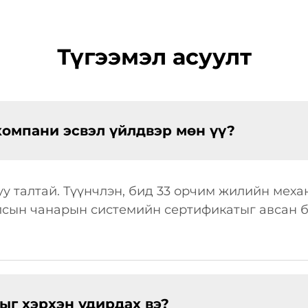
Түгээмэл асуулт
компани эсвэл үйлдвэр мөн үү?
у талтай. Түүнчлэн, бид 33 орчим жилийн мех
улсын чанарын системийн сертификатыг авсан б
г хэрхэн удирдах вэ?