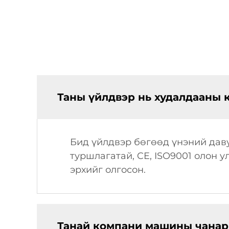
Таны үйлдвэр нь худалдааны 
Бид үйлдвэр бөгөөд үнэний даву
туршлагатай, CE, ISO9001 олон 
эрхийг олгосон.
Танай компани машины чанары