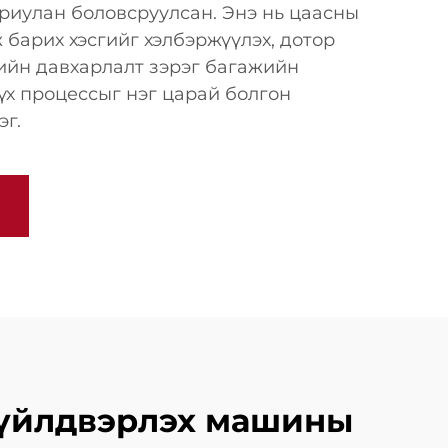
риулан боловсруулсан. Энэ нь цаасны
 барих хэсгийг хэлбэржүүлэх, дотор
сийн давхарлалт зэрэг багажийн
үх процессыг нэг царай болгон
эг.
г үйлдвэрлэх машины