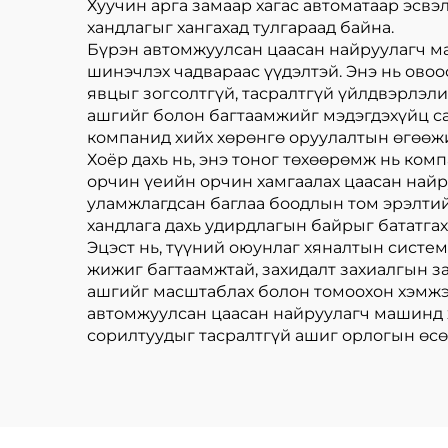
Хуучин арга замаар хагас автоматаар эсвэл
хандлагыг хангахад тулгараад байна.
Бүрэн автомжуулсан цаасан найруулагч м
шинэчлэх чадвараас үүдэлтэй. Энэ нь овоо
явцыг зогсолтгүй, тасралтгүй үйлдвэрлэли
ашгийг болон багтаамжийг мэдэгдэхүйц са
компанид хийх хөрөнгө оруулалтын өгөөжи
Хоёр дахь нь, энэ тоног төхөөрөмж нь ком
орчин үеийн орчин хамгаалах цаасан найру
уламжлагдсан баглаа боодлын том эрэлтийг 
хандлага дахь удирдлагын байрыг бататга
Эцэст нь, түүний оюунлаг хяналтын систе
жижиг багтаамжтай, захидалт захиалгын з
ашгийг масштаблах болон томоохон хэмжэ
автомжуулсан цаасан найруулагч машинд х
сорилтуудыг тасралтгүй ашиг орлогын өс