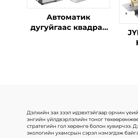
Автоматик
дугуйгаас квадрат
JY
дэргэдэх баг
шинжилгээний
х
машин
хур
ца
б
б
Дэлхийн зах зээл идэвхтэйгаар орчин үеи
энгийн үйлдвэрлэлийн тоног төхөөрөмжөөс
стратегийн гол хөрөнгө болон хувирчээ. 
экологийн ухамсрын сэрэл нэмэгдэж байга