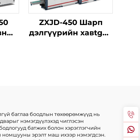
50
ZXJD-450 Шарп
вны
дэлгүүрийн хавtgай
ны
зөөврийн
йн
бemachine
лгүй баглаа боодлын төхөөрөмжүүд нь
адварыг нэмэгдүүлэхэд чиглэсэн
 бодлогууд батжих болон хэрэглэгчийн
н номшууны эрэлт маш ихээр нэмэгдсэн.