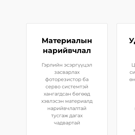
Материалын
У
нарийвчлал
Гэрлийн эсэргүүцэл
Ц
засварлах
си
фоторезистор ба
ө
серво системтэй
хангагдсан бөгөөд
хэвлэсэн материалд
нарийвчлалтай
тусгаж дагах
чадвартай