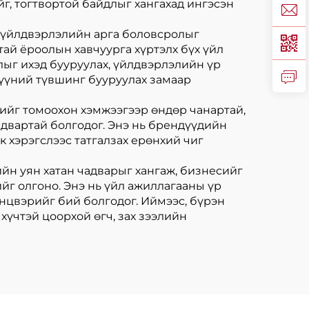
йг, тогтвортой байдлыг хангахад ингэсэн
р үйлдвэрлэлийн арга боловсролыг
тай ёроолын хавчуурга хүртэлх бүх үйл
лыг ихэд бууруулах, үйлдвэрлэлийн үр
хүүний түвшинг бууруулах замаар
есийг томоохон хэмжээгээр өндөр чанартай,
адвартай болгодог. Энэ нь брендүүдийн
к хэрэгслээс татгалзах ерөнхий чиг
йн уян хатан чадварыг хангаж, бизнесийг
йг олгоно. Энэ нь үйл ажиллагааны үр
нцвэрийг бий болгодог. Иймээс, бүрэн
үчтэй цоорхой өгч, зах зээлийн