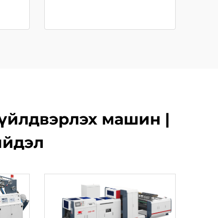
 үйлдвэрлэх машин |
ийдэл