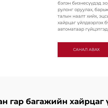
бэлэн бизнесүүдэд зо
рулонг оруулах, барьж
талын наалт хийх, эц
хайрцаг үйлдвэрлэх б
автоматаар гүйцэтгэд
САНАЛ АВАХ
ан гар багажийн хайрца