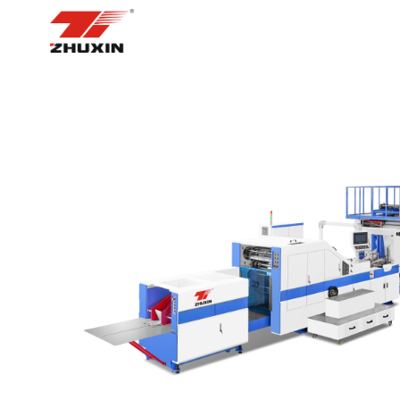
НҮҮР ХУУДАС
БҮТЭЭГДЭХҮҮН