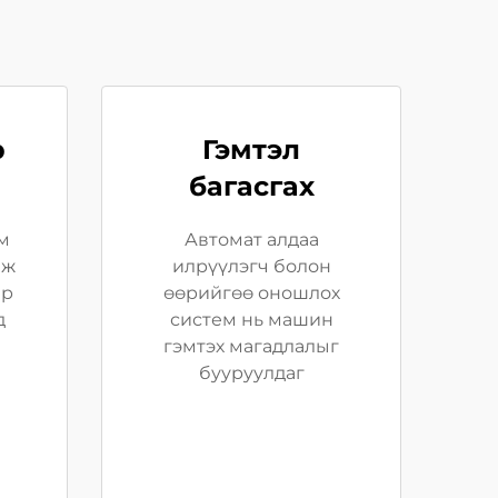
р
Гэмтэл
багасгах
м
Автомат алдаа
аж
илрүүлэгч болон
ар
өөрийгөө оношлох
д
систем нь машин
гэмтэх магадлалыг
бууруулдаг