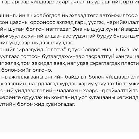
 гар аргаар үйлдвэрлэх аргачлал нь үр ашгийг, өртги
ашингийн ач холбогдол нь эхлээд төгс автомжилтоо
сон цаасны орооноос эхлээд гарц үүсгэх, нарийвчлал
йн шугам болгон нэгтгэдэг. Энэ нь шууд хүчний зард
йжруулах, хүний алдаанаас үүдэлтэй буруу бүтээгдэ
йг үндсээр нь дээшлүүлдэг.
панийг “ирээдүйд бэлтгэх”-д тус болдог. Энэ нь бизн
улгаас тогтсон бүтээгдэхүүнээр тасралтгүй хангах ч
эзлэх, том захидал авах, нэг удаа хэрэглэгдэх пласти
х боломжийг олгоно.
м нь ажиллагааны энгийн байдлыг болон үйлдвэрлэли
ах зээлийн шаардлагад хурдан хариу үзүүлэх боломжи
эний үйлдвэрлэлийн чадавхын хооронд гайхалтай тэ
өрөнгө оруулах нь компанид урт хугацааны хөгжилд х
өлтийн боломжид хувиргадаг.