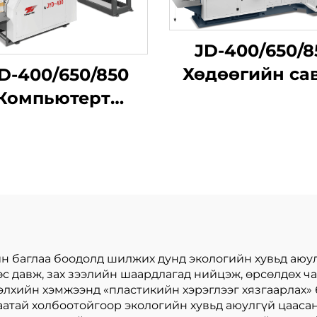
JD-400/650/8
Хөдөөгийн са
D-400/650/850
өндөр хурд
Компьютерт
үйлдвэрлэли
өдөлгөөнт их
машин
дан шар бүстэй
хилгаан сумын
ичиг бана бий
олгох машины
йн баглаа боодолд шилжих дунд экологийн хувьд аюу
 давж, зах зээлийн шаардлагад нийцэж, өрсөлдөх ч
Дэлхийн хэмжээнд «пластикийн хэрэглээг хязгаарлах»
атай холбоотойгоор экологийн хувьд аюулгүй цааса