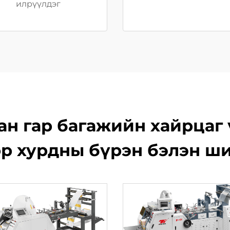
илрүүлдэг
ан гар багажийн хайрцаг
р хурдны бүрэн бэлэн ш