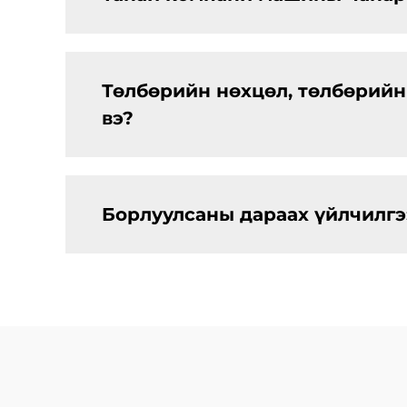
Төлбөрийн нөхцөл, төлбөрийн 
вэ?
Борлуулсаны дараах үйлчилгээ