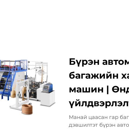
АШИГЛАХ ЗОРИЛГО
КОМПАНИ
МЭДЭЭ
ХОЛБОО
Бүрэн автом
багажийн х
машин | Өн
үйлдвэрлэл
Манай цаасан гар ба
дэвшилтэт бүрэн авт