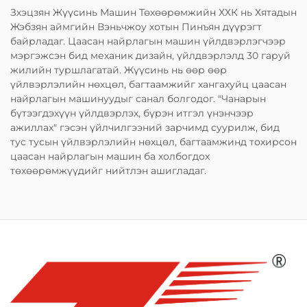
Зхэцзян Жүүсинь Машин Төхөөрөмжийн ХХК нь Хятадын
Жэбзян аймгийн Вэньчжоу хотын Пинъян дүүрэгт
байрладаг. Цаасан найрлагын машин үйлдвэрлэгчээр
мэргэжсэн бид механик дизайн, үйлдвэрлэлд 30 гаруй
жилийн туршлагатай. Жүүсинь нь өөр өөр
үйлвэрлэлийн нөхцөл, багтаамжийг хангахуйц цаасан
найрлагын машинуудыг санал болгодог. "Чанарын
бүтээгдэхүүн үйлдвэрлэх, бүрэн итгэл үнэнчээр
ажиллах" гэсэн үйлчилгээний зарчимд суурилж, бид
тус тусын үйлвэрлэлийн нөхцөл, багтаамжинд тохирсон
цаасан найрлагын машин ба холбогдох
төхөөрөмжүүдийг нийтлэн ашигладаг.