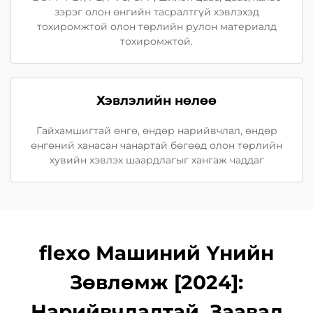
зэрэг олон өнгийн тасралтгүй хэвлэхэд
тохиромжтой олон төрлийн рулон материалд
тохиромжтой.
Хэвлэлийн нөлөө
Гайхамшигтай өнгө, өндөр нарийвчлал, өндөр
өнгөний ханасан чанартай бөгөөд олон төрлийн
хувийн хэвлэх шаардлагыг хангаж чаддаг
flexo Машиний Үнийн
Зөвлөмж [2024]:
Нарийвчлалтай, Заавал