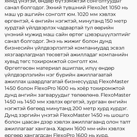
хямд үнэтэй, өндөр бүтээмжтэй сонголтуудыг
санал болгодог. Эхний түвшний FlexoJet 1050 нь
маш үр ашгийн сонголт юм. 1020 мм хэвлэх
өргөнтэй, 4 өнгийн нэгжтэй, минутанд 150 метр
хурдтай үйлдвэрлэх чадвартай тул өөрийн
үнэний мужид маш сайн өртөг цэвэршүүлэлтийг
санал болгодог. Энэ нь жижиг болон дунд
бизнесийн үйлдвэрлэлтэй компаниудад эсвэл
хязгаарлагдмал төсөвтэй ажилладаг компанийн
хувьд төгс тохиромжтой сонголт юм.
Өргөтгөсөн материал ашиглах, илүү өндөр
үйлдвэрлэлийн нэг бүрийн ажиллагаатай
ажиллах шаардлагатай бизнесүүдэд FlexoMaster
1450 болон FlexoPro 1600 нь хоёр тохиромжтой
дунд ангийн загваруудыг төлөөлөнө. FlexoMaster
1450 нь 1450 мм хэвлэх өргөтэй, зургаан өнгийн
нэгжтэй бөгөөд минутанд 200 метр хурд хүрдэг.
Дунд зэргийн үнэтэй FlexoMaster 1450 нь шошго
болон цаасан дээр хэвлэх ажиллагаанд олон талт
ажиллагааг хангана. Харин 1600 мм-ийн хэвлэх
өргөөр хангагдсан FlexoPro 1600 нь хурд,