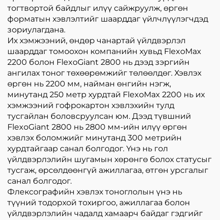
тогтвортой байдлыг илүү сайжруулж, өргөн
форматын хэвлэлтийг шаарддаг үйлчлүүлэгчдэд
зориулагдана.
Их хэмжээний, өндөр чанартай үйлдвэрлэл
шаарддаг томоохон компанийн хувьд FlexoMax
2200 болон FlexoGiant 2800 нь дээд зэргийн
ангилах тоног төхөөрөмжийг төлөөлдөг. Хэвлэх
өргөн нь 2200 мм, найман өнгийн нэгж,
минутанд 250 метр хурдтай FlexoMax 2200 нь их
хэмжээний гофрокартон хэвлэхийн тулд
тусгайлан боловсруулсан юм. Дээд түвшний
FlexoGiant 2800 нь 2800 мм-ийн илүү өргөн
хэвлэх боломжийг минутанд 300 метрийн
хурдтайгаар санал болгодог. Үнэ нь гол
үйлдвэрлэлийн шугамын хөрөнгө болох статусыг
тусгаж, өрсөлдөөнгүй ажиллагаа, өтгөн урсгалыг
санал болгодог.
Флексографийн хэвлэх тоноглолын үнэ нь
түүний тодорхой тохиргоо, ажиллагаа болон
үйлдвэрлэлийн чадалд хамаарч байдаг гэдгийг