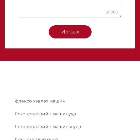
0/1000
Илгээх
флексо хэвлэх машин
flexo хэвлэлийн машинууд
flexo хэвлэлийн машины үнэ
flexo machine price