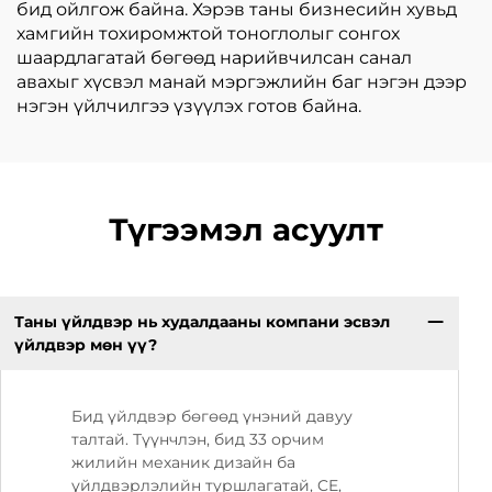
бид ойлгож байна. Хэрэв таны бизнесийн хувьд
хамгийн тохиромжтой тоноглолыг сонгох
шаардлагатай бөгөөд нарийвчилсан санал
авахыг хүсвэл манай мэргэжлийн баг нэгэн дээр
нэгэн үйлчилгээ үзүүлэх готов байна.
Түгээмэл асуулт
Таны үйлдвэр нь худалдааны компани эсвэл
үйлдвэр мөн үү?
Бид үйлдвэр бөгөөд үнэний давуу
талтай. Түүнчлэн, бид 33 орчим
жилийн механик дизайн ба
үйлдвэрлэлийн туршлагатай, CE,