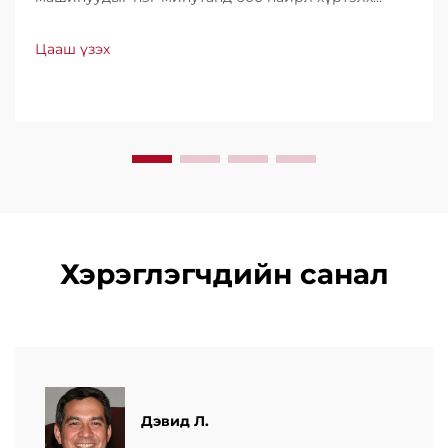
хурдтайгаар үйлдвэрлэдэг. Хүчин чадал, ашиглах
хялбар байдал, доод түвшний зогсолттойгоороо
Цааш үзэх
дэлхийн хэмжээнд итгэл үнэнчээр ашиглагддаг.
Мэргэжлийн дэмжлэг, хурдан үйлчилгээ аваарай.
Өнөөдөр л санал хүсэлт ирүүлээрэй.
Хэрэглэгчдийн санал
Дэвид Л.