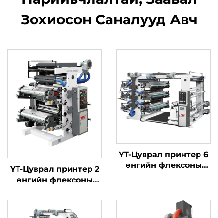
Зохиосон Саналууд Авч
YT-Цуврал принтер 6
өнгийн флексоны
YT-Цуврал принтер 2
хэвлэлийн машиныг
өнгийн флексоны
хэвлэлийн машиныг