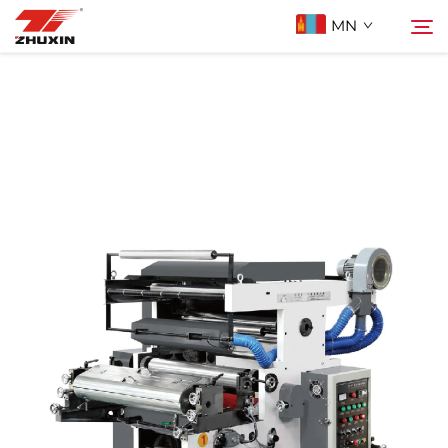
MN
Бүтээгдэхүүн
Хайх
Ашиглах Зорилго
Компани
Мэдээ
Холбоо Барих
Түгээмэл асуулт