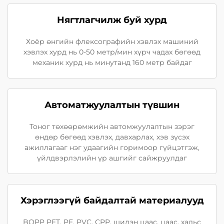
Нягтлагчилж буй хурд
Хоёр өнгийн флексографийн хэвлэх машиний
хэвлэх хурд нь 0-50 метр/мин хүрч чадах бөгөөд
механик хурд нь минутанд 160 метр байдаг
Автоматжуулалтын түвшин
Тоног төхөөрөмжийн автомжуулалтын зэрэг
өндөр бөгөөд хэвлэх, давхарлах, хэв зүсэх
ажиллагааг нэг удаагийн горимоор гүйцэтгэж,
үйлдвэрлэлийн үр ашгийг сайжруулдаг
Хэрэглээгүй байдалтай материалууд
BOPP PET, PE, PVC, CPP, шилэн цаас, цаас, хальс