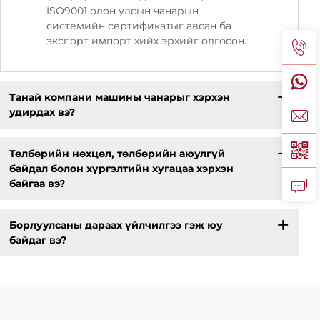
ISO9001 олон улсын чанарын
системийн сертификатыг авсан ба
экспорт импорт хийх эрхийг олгосон.
Танай компани машины чанарыг хэрхэн
удирдах вэ?
Төлбөрийн нөхцөл, төлбөрийн аюулгүй
байдал болон хүргэлтийн хугацаа хэрхэн
байгаа вэ?
Борлуулсаны дараах үйлчилгээ гэж юу
байдаг вэ?