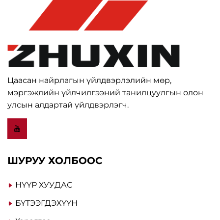
Цаасан найрлагын үйлдвэрлэлийн мөр,
мэргэжлийн үйлчилгээний танилцуулгын олон
улсын алдартай үйлдвэрлэгч.
ШУРУУ ХОЛБООС
НҮҮР ХУУДАС
БҮТЭЭГДЭХҮҮН