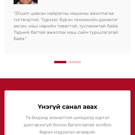
"Zhuxin цаасан найрагны машины ажиллагаа
тогтвортой. Тэднээс бүрэн техникийн дэмжлэг
авсан, маш нарийн төвөгтэй, тусламжтай байв.
Тэдний багтай ажиллах маш сайн туршлагатай
байв."
Үнэгүй санал авах
Та бидэнд зохиалтой шийдэлд хүртэл
дэлгэрэнгүй болон баталгаатай холбоо
барих мэдээлэл өгөөрэй.