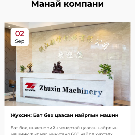
Манай компани
02
Sep
Жухсин: Бат бөх цаасан найрлын машин
Бат бөх, инженерийн чанартай цаасан найрлын
машинуудыг нэг минутанд 600 найрл хүртэлх