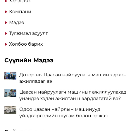
Хэрэглээ
Компани
Мэдээ
Түгээмэл асуулт
Холбоо барих
Сүүлийн Мэдээ
Дотор нь: Цаасан найруулагч машин хэрхэн
ажилладаг вэ
Цаасан найруулагч машиныг ажиллуулахад
үнэндээ хэдэн ажилтан шаардлагатай вэ?
Одоо цаасан найрлын машинууд
үйлдвэрлэлийн шугам болон оржээ