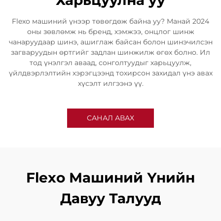
Харьцуулна уу
Flexo машиний үнээр төвөгдөж байна уу? Манай 2024
оны зөвлөмж нь бренд, хэмжээ, онцлог шинж
чанаруудаар шинэ, ашиглаж байсан болон шинэчилсэн
загваруудын өртгийг задлан шинжилж өгөх болно. Ил
тод үнэлгэл аваад, сонголтуудыг харьцуулж,
үйлдвэрлэлтийн хэрэгцээнд тохирсон захидал үнэ авах
хүсэлт илгээнэ үү.
САНАЛ АВАХ
Flexo Машиний Үнийн
Давуу Талууд