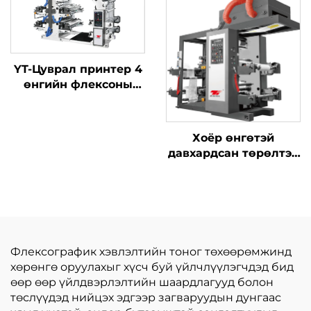
YT-Цуврал принтер 4
өнгийн флексоны
хэвлэлийн машиныг
Хоёр өнгөтэй
давхардсан төрөлтэй
синхрон бүс өндөр
хурдны хэвлэлийн
машин, томоохон
тосны хайрцагтай
Флексографик хэвлэлтийн тоног төхөөрөмжинд
хөрөнгө оруулахыг хүсч буй үйлчлүүлэгчдэд бид
өөр өөр үйлдвэрлэлтийн шаардлагууд болон
төслүүдэд нийцэх эдгээр загваруудын дунгаас