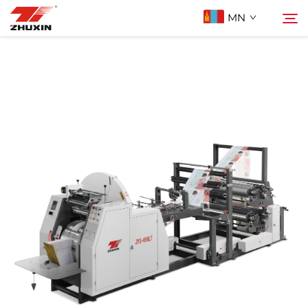
MN
Бүтээгдэхүүн
Хайх
Ашиглах Зорилго
Компани
Мэдээ
Холбоо Барих
Түгээмэл асуулт