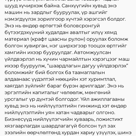
шууд хүчирхэж байна. Санхүүгийн хувьд энэ
машин нь зардлыг бууруулах, үр ашгийг
нэмэгдүүлэх зорилгоор хүчтэй хэрэгсэл болдог.
Энэ нь өндөр өртөгтэй боловсронгуй
бүтээгдэхүүний худалдан авалтыг илүү хямд
материал (крафт цаасны рулон) оруулах боломж
болгон хувирган, нэг ширхэгээр тооцох өртгийг
хамгийн ихээр бууруулдаг. Автомжуулсан
үйлдвэрлэл нь хүчин чармайлтын хэрэгцээг маш
ихээр бууруулж, “шаардлагын дагуу үйлдвэрлэх”
боломжийг бий болгох ба таамаглалын
алдаанаас үүдэлтэй нөөцийн хэт хуримтлал,
хаягдал зүйлийг бараг бүрэн арилгадаг. Энэ нь
эргэлтийн капиталыг чөлөөлж, мөнгөний
урсгалыг үр дүнтэй болгодог. Үйл ажиллагааны
хувьд энэ нь нийлүүлэлтийн гинжинд хэт өндөр
нийлүүлэлтийн уян хатан чадварыг олгоно.
Бизнесүүд нийлүүлэгчийн хуваарь, ложистикт
хязгаарлагдах шаардлагагүй болсон тул зах
зээлийн өөрчлөлтөнд хурдан хариу үзүүлэх, шинэ