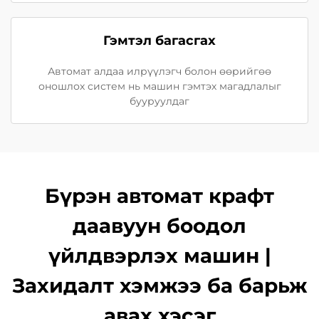
Гэмтэл багасгах
Автомат алдаа илрүүлэгч болон өөрийгөө
оношлох систем нь машин гэмтэх магадлалыг
бууруулдаг
Бүрэн автомат крафт
даавуун боодол
үйлдвэрлэх машин |
Захидалт хэмжээ ба барьж
авах хэсэг