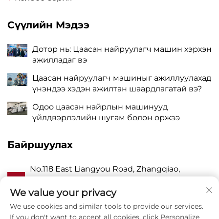
Сүүлийн Мэдээ
Дотор нь: Цаасан найруулагч машин хэрхэн
ажилладаг вэ
Цаасан найруулагч машиныг ажиллуулахад
үнэндээ хэдэн ажилтан шаардлагатай вэ?
Одоо цаасан найрлын машинууд
үйлдвэрлэлийн шугам болон оржээ
Байршуулах
No.118 East Liangyou Road, Zhangqiao,
А
Wanquan Town, Pingyang, Wenzhou City,
Zhejiang P.R. China 325409
We value your privacy
We use cookies and similar tools to provide our services.
P
8615988795434
If you don't want to accept all cookies, click Personalize