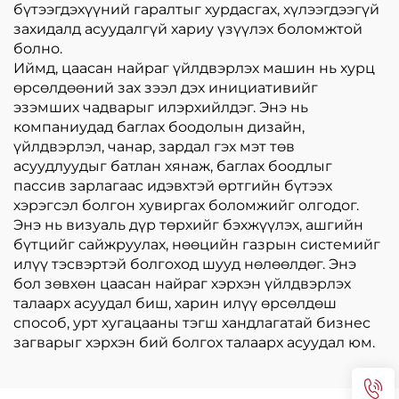
бүтээгдэхүүний гаралтыг хурдасгах, хүлээгдээгүй
захидалд асуудалгүй хариу үзүүлэх боломжтой
болно.
Иймд, цаасан найраг үйлдвэрлэх машин нь хурц
өрсөлдөөний зах зээл дэх инициативийг
эзэмших чадварыг илэрхийлдэг. Энэ нь
компаниудад баглах боодолын дизайн,
үйлдвэрлэл, чанар, зардал гэх мэт төв
асуудлуудыг батлан хянаж, баглах боодлыг
пассив зарлагаас идэвхтэй өртгийн бүтээх
хэрэгсэл болгон хувиргах боломжийг олгодог.
Энэ нь визуаль дүр төрхийг бэхжүүлэх, ашгийн
бүтцийг сайжруулах, нөөцийн газрын системийг
илүү тэсвэртэй болгоход шууд нөлөөлдөг. Энэ
бол зөвхөн цаасан найраг хэрхэн үйлдвэрлэх
талаарх асуудал биш, харин илүү өрсөлдөш
способ, урт хугацааны тэгш хандлагатай бизнес
загварыг хэрхэн бий болгох талаарх асуудал юм.