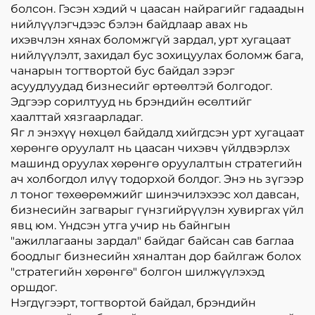
болсон. Гэсэн хэдий ч цаасан найрагийг гадаадын
нийлүүлэгчдээс бэлэн байдлаар авах нь
ихэвчлэн хянах боломжгүй зардал, урт хугацаат
нийлүүлэлт, захидал бус зохицуулах боломж бага,
чанарын тогтвортой бус байдал зэрэг
асуудлуудад бизнесийг өртөөлтэй болгодог.
Эдгээр сорилтууд нь брэндийн өсөлтийг
хаалттай хязгаарладаг.
Яг л энэхүү нөхцөл байдалд хийгдсэн урт хугацаат
хөрөнгө оруулалт нь цаасан чихэвч үйлдвэрлэх
машинд оруулах хөрөнгө оруулалтын стратегийн
ач холбогдол илүү тодорхой болдог. Энэ нь зүгээр
л тоног төхөөрөмжийг шинэчилэхээс хол давсан,
бизнесийн загварыг гүнзгийрүүлэн хувиргах үйл
явц юм. Үндсэн утга учир нь байнгын
"ажиллагааны зардал" байдаг байсан сав баглаа
боодлыг бизнесийн хяналтан дор байлгаж болох
"стратегийн хөрөнгө" болгон шилжүүлэхэд
оршдог.
Нэгдүгээрт, тогтвортой байдал, брэндийн