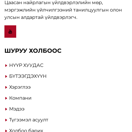
Цаасан найрлагын үйлдвэрлэлийн мөр,
мэргэжлийн үйлчилгээний танилцуулгын олон
улсын алдартай үйлдвэрлэгч.
ШУРУУ ХОЛБООС
НҮҮР ХУУДАС
БҮТЭЭГДЭХҮҮН
Хэрэглээ
Компани
Мэдээ
Түгээмэл асуулт
Холбоо барих