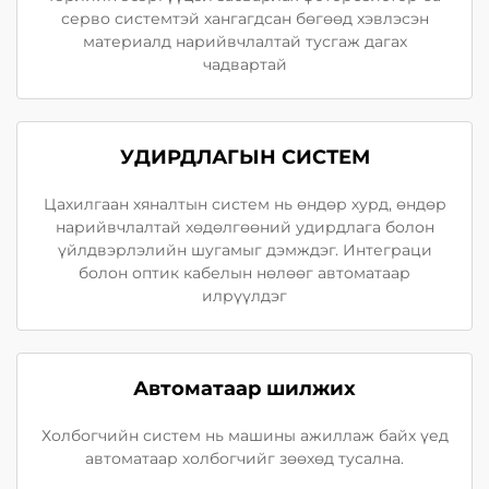
серво системтэй хангагдсан бөгөөд хэвлэсэн
материалд нарийвчлалтай тусгаж дагах
чадвартай
УДИРДЛАГЫН СИСТЕМ
Цахилгаан хяналтын систем нь өндөр хурд, өндөр
нарийвчлалтай хөдөлгөөний удирдлага болон
үйлдвэрлэлийн шугамыг дэмждэг. Интеграци
болон оптик кабелын нөлөөг автоматаар
илрүүлдэг
Автоматаар шилжих
Холбогчийн систем нь машины ажиллаж байх үед
автоматаар холбогчийг зөөхөд тусална.