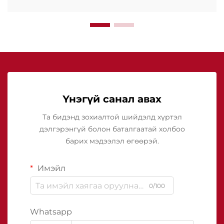
Үнэгүй санал авах
Та бидэнд зохиалтой шийдэлд хүртэл
дэлгэрэнгүй болон баталгаатай холбоо
барих мэдээлэл өгөөрэй.
Имэйл
0/100
Whatsapp