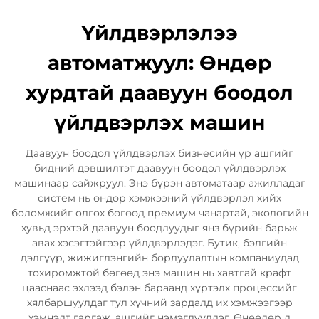
Үйлдвэрлэлээ
автоматжуул: Өндөр
хурдтай даавуун боодол
үйлдвэрлэх машин
Даавуун боодол үйлдвэрлэх бизнесийн үр ашгийг
бидний дэвшилтэт даавуун боодол үйлдвэрлэх
машинаар сайжруул. Энэ бүрэн автоматаар ажилладаг
систем нь өндөр хэмжээний үйлдвэрлэл хийх
боломжийг олгох бөгөөд премиум чанартай, экологийн
хувьд эрхтэй даавуун боодлуудыг янз бүрийн барьж
авах хэсэгтэйгээр үйлдвэрлэдэг. Бутик, бэлгийн
дэлгүүр, жижиглэнгийн борлуулалтын компаниудад
тохиромжтой бөгөөд энэ машин нь хавтгай крафт
цааснаас эхлээд бэлэн бараанд хүртэлх процессийг
хялбаршуулдаг тул хүчний зардалд их хэмжээгээр
хэмнэлт гаргаж, ашгийг нэмэгдүүлдэг. Өнөөдөр л