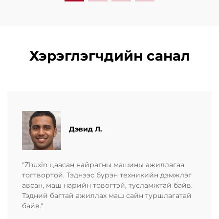
Хэрэглэгчдийн санал
Дэвид Л.
"Zhuxin цаасан найрагны машины ажиллагаа
тогтвортой. Тэднээс бүрэн техникийн дэмжлэг
авсан, маш нарийн төвөгтэй, тусламжтай байв.
Тэдний багтай ажиллах маш сайн туршлагатай
байв."