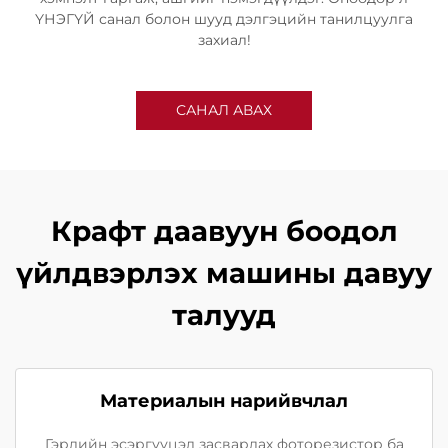
ҮНЭГҮЙ санал болон шууд дэлгэцийн танилцуулга
захиал!
САНАЛ АВАХ
Крафт даавуун боодол
үйлдвэрлэх машины давуу
талууд
Материалын нарийвчлал
Гэрлийн эсэргүүцэл засварлах фоторезистор ба