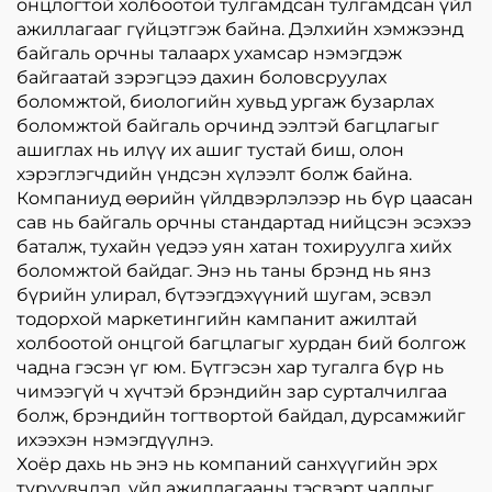
онцлогтой холбоотой тулгамдсан тулгамдсан үйл
ажиллагааг гүйцэтгэж байна. Дэлхийн хэмжээнд
байгаль орчны талаарх ухамсар нэмэгдэж
байгаатай зэрэгцээ дахин боловсруулах
боломжтой, биологийн хувьд ургаж бузарлах
боломжтой байгаль орчинд ээлтэй багцлагыг
ашиглах нь илүү их ашиг тустай биш, олон
хэрэглэгчдийн үндсэн хүлээлт болж байна.
Компаниуд өөрийн үйлдвэрлэлээр нь бүр цаасан
сав нь байгаль орчны стандартад нийцсэн эсэхээ
баталж, тухайн үедээ уян хатан тохируулга хийх
боломжтой байдаг. Энэ нь таны брэнд нь янз
бүрийн улирал, бүтээгдэхүүний шугам, эсвэл
тодорхой маркетингийн кампанит ажилтай
холбоотой онцгой багцлагыг хурдан бий болгож
чадна гэсэн үг юм. Бүтгэсэн хар тугалга бүр нь
чимээгүй ч хүчтэй брэндийн зар сурталчилгаа
болж, брэндийн тогтвортой байдал, дурсамжийг
ихээхэн нэмэгдүүлнэ.
Хоёр дахь нь энэ нь компаний санхүүгийн эрх
түрүүвчлэл, үйл ажиллагааны тэсвэрт чадлыг