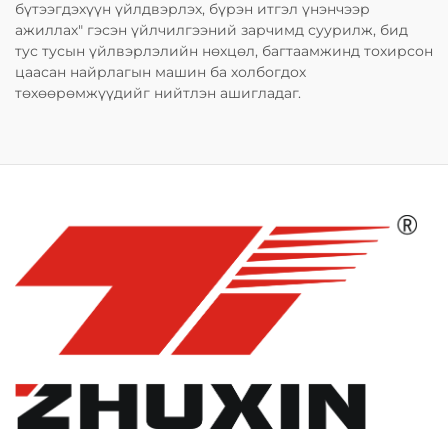
бүтээгдэхүүн үйлдвэрлэх, бүрэн итгэл үнэнчээр
ажиллах" гэсэн үйлчилгээний зарчимд суурилж, бид
тус тусын үйлвэрлэлийн нөхцөл, багтаамжинд тохирсон
цаасан найрлагын машин ба холбогдох
төхөөрөмжүүдийг нийтлэн ашигладаг.