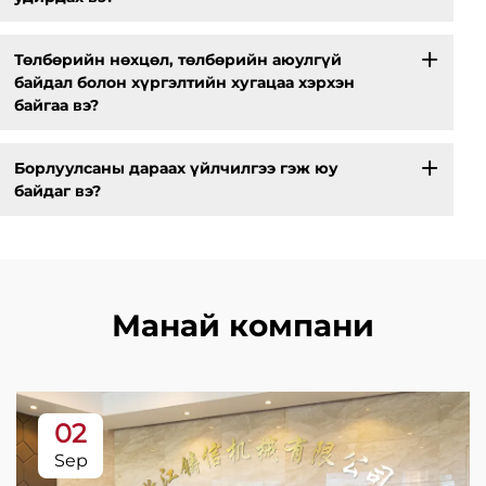
Төлбөрийн нөхцөл, төлбөрийн аюулгүй
байдал болон хүргэлтийн хугацаа хэрхэн
байгаа вэ?
Борлуулсаны дараах үйлчилгээ гэж юу
байдаг вэ?
Манай компани
02
Sep