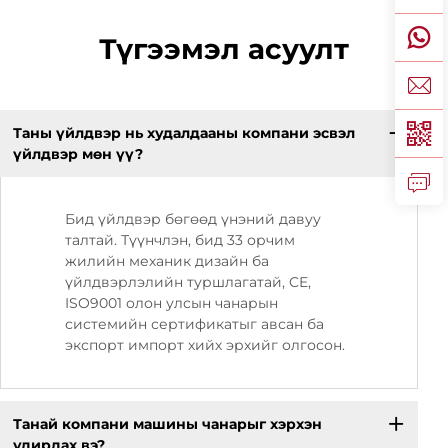
Түгээмэл асуулт
Таны үйлдвэр нь худалдааны компани эсвэл
үйлдвэр мөн үү?
Бид үйлдвэр бөгөөд үнэний давуу
талтай. Түүнчлэн, бид 33 орчим
жилийн механик дизайн ба
үйлдвэрлэлийн туршлагатай, CE,
ISO9001 олон улсын чанарын
системийн сертификатыг авсан ба
экспорт импорт хийх эрхийг олгосон.
Танай компани машины чанарыг хэрхэн
удирдах вэ?