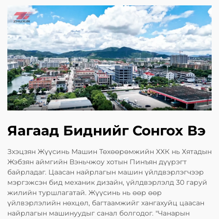
Яагаад Биднийг Сонгох Вэ
Зхэцзян Жүүсинь Машин Төхөөрөмжийн ХХК нь Хятадын
Жэбзян аймгийн Вэньчжоу хотын Пинъян дүүрэгт
байрладаг. Цаасан найрлагын машин үйлдвэрлэгчээр
мэргэжсэн бид механик дизайн, үйлдвэрлэлд 30 гаруй
жилийн туршлагатай. Жүүсинь нь өөр өөр
үйлвэрлэлийн нөхцөл, багтаамжийг хангахуйц цаасан
найрлагын машинуудыг санал болгодог. "Чанарын