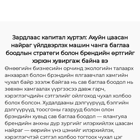
дулааралтай хавтан
барих үйлдвэрлэлийн
машин төрөл бүрийн
онлайн дулаарал
Зардлаас капитал хүртэл: Ахуйн цаасан
найраг үйлдвэрлэх машин чанга баглаа
боодлын стратеги болон брендийн өртгийг
хэрхэн хувиргаж байна вэ
Өнөөгийн бизнесийн орчинд экологийн талаарх
анхаарал болон брэндийн ялгаавчлал хамгийн
чухал байр эзэлж байгаа нь сав баглаа боодол нь
зөвхөн хамгаалах үүргээсээ давж гарч,
хэрэглэгчдийн сэтгэлийг ойлгоход чухал холбоо
болох болсон. Худалдааны дэлгүүрүүд, бэлгийн
дэлгүүрүүд, тоосгоны газрууд болон олон
брэндийн хувьд сав баглаа боодол — ялангуяа
брендийн анхны дүр зургийг илэрхийлэх цаасан
найраг — өөрийн үнэ цэнийг илэрхийлэх,
хэрэглэгчтэй сэтгэл холбоо тогтоох чухал цэг