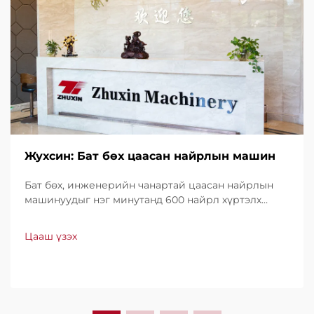
Жухсин: Бат бөх цаасан найрлын машин
Бат бөх, инженерийн чанартай цаасан найрлын
машинуудыг нэг минутанд 600 найрл хүртэлх
хурдтайгаар үйлдвэрлэдэг. Хүчин чадал, ашиглах
хялбар байдал, доод түвшний зогсолттойгоороо
Цааш үзэх
дэлхийн хэмжээнд итгэл үнэнчээр ашиглагддаг.
Мэргэжлийн дэмжлэг, хурдан үйлчилгээ аваарай.
Өнөөдөр л санал хүсэлт ирүүлээрэй.