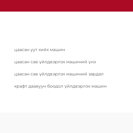
цаасан уут хийх машин
цаасан сав үйлдвэрлэх машиний үнэ
цаасан сав үйлдвэрлэх машиний зардал
крафт даавуун боодол үйлдвэрлэх машин