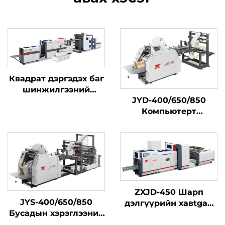
Квадрат дэргэдэх баг
шинжилгээний
JYD-400/650/850
машин тэмдэгт бичих
Компьютерт
машинтай нэгтгэлтэй
хөдөлгөөнт их
хурдан шар бүстэй
цахилгаан сумын
бичиг бана бий
болгох машины
ZXJD-450 Шарп
JYS-400/650/850
дэлгүүрийн хавtgай
Бусадын хэрэглээний
зөөврийн бemachine
цахилгаан