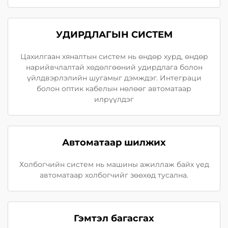
УДИРДЛАГЫН СИСТЕМ
Цахилгаан хяналтын систем нь өндөр хурд, өндөр
нарийвчлалтай хөдөлгөөний удирдлага болон
үйлдвэрлэлийн шугамыг дэмждэг. Интеграци
болон оптик кабелын нөлөөг автоматаар
илрүүлдэг
Автоматаар шилжих
Холбогчийн систем нь машины ажиллаж байх үед
автоматаар холбогчийг зөөхөд тусална.
Гэмтэл багасгах