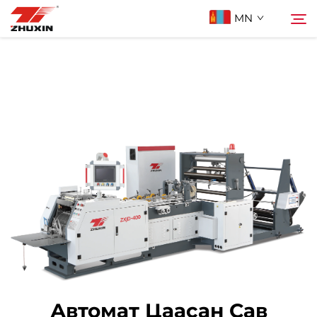
MN
Бүтээгдэхүүн
Хайх
Ашиглах Зорилго
Компани
Мэдээ
Холбоо Барих
Түгээмэл асуулт
Автомат Цаасан Сав