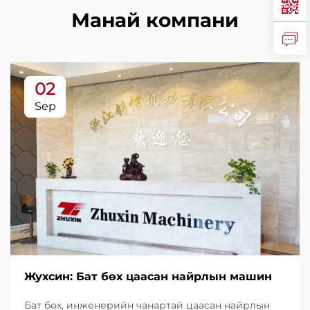
Манай компани
02
Sep
Жухсин: Бат бөх цаасан найрлын машин
Бат бөх, инженерийн чанартай цаасан найрлын