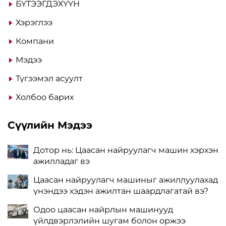
БҮТЭЭГДЭХҮҮН
Хэрэглээ
Компани
Мэдээ
Түгээмэл асуулт
Холбоо барих
Сүүлийн Мэдээ
Дотор нь: Цаасан найруулагч машин хэрхэн
ажилладаг вэ
Цаасан найруулагч машиныг ажиллуулахад
үнэндээ хэдэн ажилтан шаардлагатай вэ?
Одоо цаасан найрлын машинууд
үйлдвэрлэлийн шугам болон оржээ