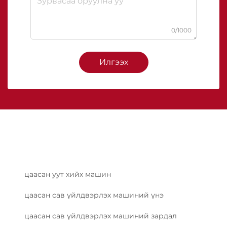
0/1000
Илгээх
цаасан уут хийх машин
цаасан сав үйлдвэрлэх машиний үнэ
цаасан сав үйлдвэрлэх машиний зардал