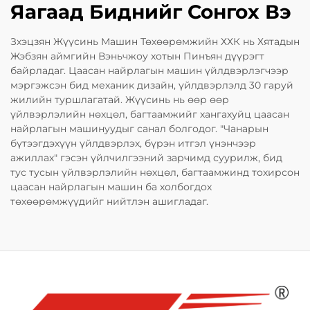
Яагаад Биднийг Сонгох Вэ
Зхэцзян Жүүсинь Машин Төхөөрөмжийн ХХК нь Хятадын
Жэбзян аймгийн Вэньчжоу хотын Пинъян дүүрэгт
байрладаг. Цаасан найрлагын машин үйлдвэрлэгчээр
мэргэжсэн бид механик дизайн, үйлдвэрлэлд 30 гаруй
жилийн туршлагатай. Жүүсинь нь өөр өөр
үйлвэрлэлийн нөхцөл, багтаамжийг хангахуйц цаасан
найрлагын машинуудыг санал болгодог. "Чанарын
бүтээгдэхүүн үйлдвэрлэх, бүрэн итгэл үнэнчээр
ажиллах" гэсэн үйлчилгээний зарчимд суурилж, бид
тус тусын үйлвэрлэлийн нөхцөл, багтаамжинд тохирсон
цаасан найрлагын машин ба холбогдох
төхөөрөмжүүдийг нийтлэн ашигладаг.