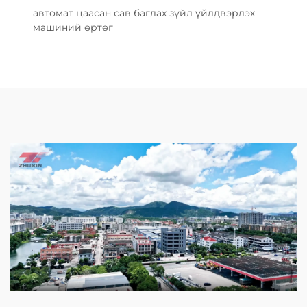
автомат цаасан сав баглах зүйл үйлдвэрлэх
машиний өртөг