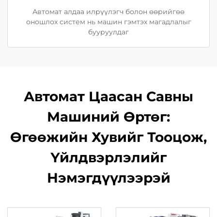
Автомат алдаа илрүүлэгч болон өөрийгөө
оношлох систем нь машин гэмтэх магадлалыг
бууруулдаг
Автомат Цаасан Савны
Машиний Өртөг:
Өгөөжийн Хувийг Тооцож,
Үйлдвэрлэлийг
Нэмэгдүүлээрэй