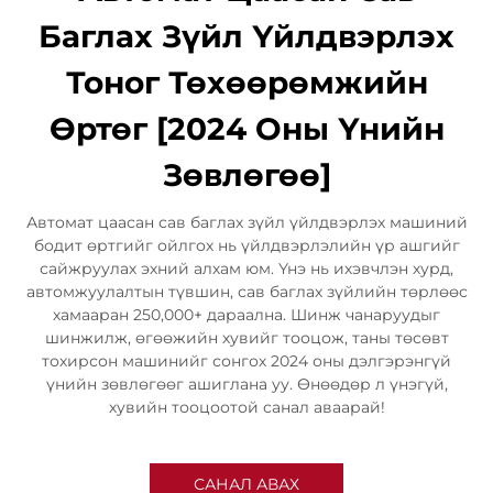
Баглах Зүйл Үйлдвэрлэх
Тоног Төхөөрөмжийн
Өртөг [2024 Оны Үнийн
Зөвлөгөө]
Автомат цаасан сав баглах зүйл үйлдвэрлэх машиний
бодит өртгийг ойлгох нь үйлдвэрлэлийн үр ашгийг
сайжруулах эхний алхам юм. Үнэ нь ихэвчлэн хурд,
автомжуулалтын түвшин, сав баглах зүйлийн төрлөөс
хамааран 250,000+ дараална. Шинж чанаруудыг
шинжилж, өгөөжийн хувийг тооцож, таны төсөвт
тохирсон машинийг сонгох 2024 оны дэлгэрэнгүй
үнийн зөвлөгөөг ашиглана уу. Өнөөдөр л үнэгүй,
хувийн тооцоотой санал аваарай!
САНАЛ АВАХ