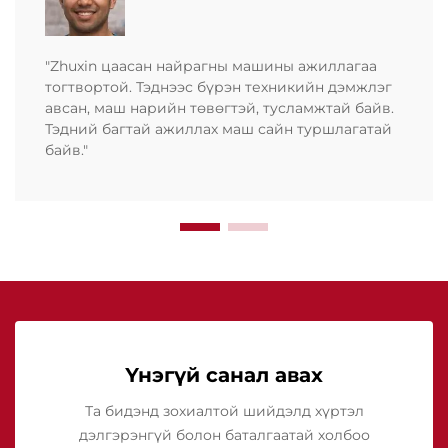
"Zhuxin цаасан найрагны машины ажиллагаа
тогтвортой. Тэднээс бүрэн техникийн дэмжлэг
авсан, маш нарийн төвөгтэй, тусламжтай байв.
Тэдний багтай ажиллах маш сайн туршлагатай
байв."
Үнэгүй санал авах
Та бидэнд зохиалтой шийдэлд хүртэл
дэлгэрэнгүй болон баталгаатай холбоо