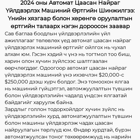
2024 оны Автомат Цаасан Найраг
Үйлдвэрлэх Машиний Өртгийн Шинжилгээ:
Үнийн хязгаар болон хөрөнгө оруулалтын
өртгийн талаарх нэгэн дороосон заавар
Сав баглаа боодлын үйлдвэрлэлийн үйл
ажиллагааг төлөвлөх үед автомат цаасан найраг
үйлдвэрлэх машиний өртгийг ойлгох нь чухал
алхам юм. Гэсэн хэдий ч үнэ нь тогтмол тоо биш,
харин олон хүчин зүйлсээс шалтгаалан
өөрчлөгддөг. Одоогоор автомат цаасан найраг
үйлдвэрлэх машиний үнэ ихэвчлэн $20,000-с
$250,000 дээш хүрч болдог. Энэ томоохон ялгаа
нь машиний гүйцэтгэл, автомжуулалтын түвшин
болон үйлдвэрлэлийн чадалд үндсэн ялгаатай
байдагийг харуулж байна.
Зардлыг голлон тодорхойлдог хүчин зүйлс нь
үйлдвэрлэлийн хурд, автоматжуулалтын түвшин
болон машины үйлдвэрлэж чадах цаасан
найруулагын төрлүүд юм. Өндөр хурдтай, бүрэн
автоматжуулсан тоног төхөөрөмжүүд нь нарийн