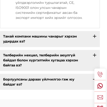
үйлдвэрлэлийн туршлагатай, CE,
ISO9001 олон улсын чанарын
системийн сертификатыг авсан ба
экспорт импорт хийх эрхийг олгосон.
Танай компани машины чанарыг хэрхэн
удирдах вэ?
Төлбөрийн нөхцөл, төлбөрийн аюулгүй
байдал болон хүргэлтийн хугацаа хэрхэн
байгаа вэ?
Борлуулсаны дараах үйлчилгээ гэж юу
байдаг вэ?