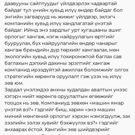
даавууны сайптуудыг үйлдвэрлэх чадвартай
байдаг тул үнийн хувьд илүү өндөр байдаг бол
энгийн загварууд нь жижиг үйлдвэр, эхлэгч
компанийн хувьд илүү хандлагатай үнэтэй
байдаг. Иймд энэ зардлыг урт хугацааны ашиг
орлогыг хангаж, нэгж найруулагын өртгийг
бууруулах, бүх найруулагийн өндөр чанарыг
хангаж брендийн дүр төрхийг хамгаалах, мөн
экологийн хувьд илүү тохиромжтой баглах сав
баглахын дэлхий дахины эрэлтийг хангаж
компанид ирээдүйтэй ажиллах боломжийг олгох
стратегийн хөрөнгө оруулалт гэж үзэх нь илүү
зөв юм.
Зардал үнэлэхдээ анхны худалдан авалтын үнээс
хэтэрч нийт хөрөнгө оруулалтын өгөөжийг
тооцох нь зөв. Компаниуд зөвхөн «машин ямар
үнэтэй вэ?» гэдгийг биш, харин «энэ машин
миний мөнгөний орлогыг хэрхэн нэмэгдүүлж, зах
зээлийн эзлэх хувийг бэхжүүлэх вэ?» гэдгийг
анхаарах ёстой. Хамгийн зөв шийдвэрийг