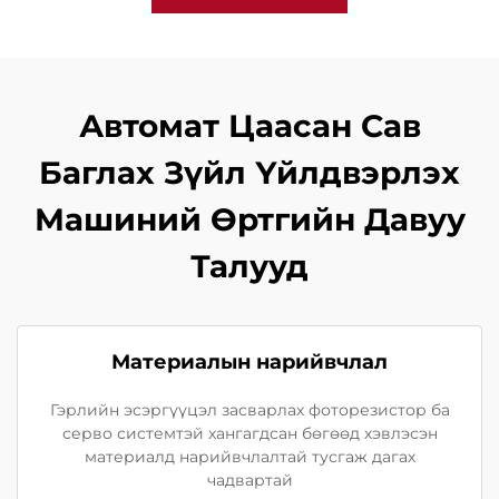
Автомат Цаасан Сав
Баглах Зүйл Үйлдвэрлэх
Машиний Өртгийн Давуу
Талууд
Материалын нарийвчлал
Гэрлийн эсэргүүцэл засварлах фоторезистор ба
серво системтэй хангагдсан бөгөөд хэвлэсэн
материалд нарийвчлалтай тусгаж дагах
чадвартай