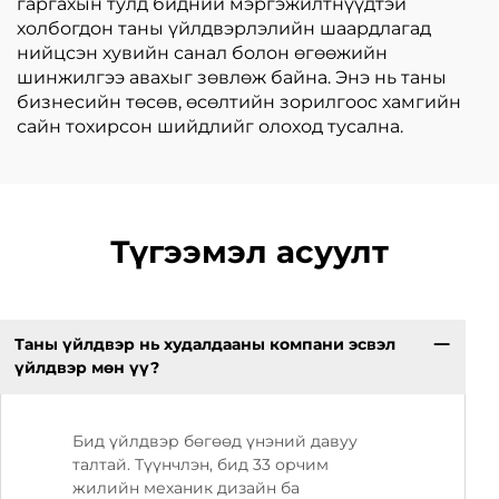
гаргахын тулд бидний мэргэжилтнүүдтэй
холбогдон таны үйлдвэрлэлийн шаардлагад
нийцсэн хувийн санал болон өгөөжийн
шинжилгээ авахыг зөвлөж байна. Энэ нь таны
бизнесийн төсөв, өсөлтийн зорилгоос хамгийн
сайн тохирсон шийдлийг олоход тусална.
Түгээмэл асуулт
Таны үйлдвэр нь худалдааны компани эсвэл
үйлдвэр мөн үү?
Бид үйлдвэр бөгөөд үнэний давуу
талтай. Түүнчлэн, бид 33 орчим
жилийн механик дизайн ба