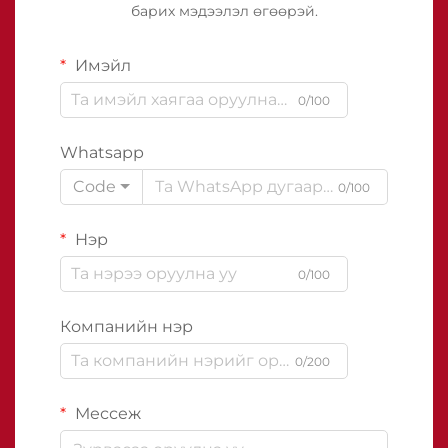
барих мэдээлэл өгөөрэй.
Имэйл
0/100
Whatsapp
Code
0/100
Нэр
0/100
Компанийн нэр
0/200
Мессеж