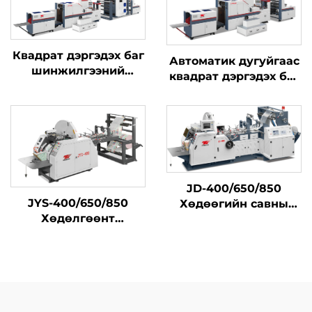
Квадрат дэргэдэх баг
Автоматик дугуйгаас
шинжилгээний
квадрат дэргэдэх баг
машин тэмдэгт бичих
шинжилгээний
машинтай нэгтгэлтэй
машин
JD-400/650/850
JYS-400/650/850
Хөдөөгийн савны
Хөдөлгөөнт
өндөр хурдны
цахилгаан
үйлдвэрлэлийн
бэлтгэлийн машин
машин