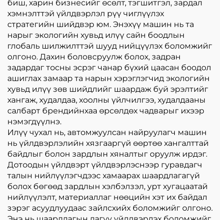
биш, харин бизнесийг өсөлт, тэгшитгэл, зардал
хэмнэлттэй үйлдвэрлэл рүү чиглүүлэх
стратегийн шийдвэр юм. Энэхүү машин нь та
нарыг экологийн хувьд илүү сайн боодлын
глобаль шилжилттэй шууд нийцүүлэх боломжийг
олгоно. Дахин боловсруулж болох, задран
задардаг тосны эсрэг чанар бүхий цаасан боодол
ашиглах замаар та нарын хэрэглэгчид экологийн
хувьд илүү зөв шийдлийг шаардаж буй эрэлтийг
хангаж, худалдаа, хоолны үйлчилгээ, худалдааны
салбарт брендийнхаа өрсөлдөх чадварыг ихээр
нэмэгдүүлнэ.
Илүү чухал нь, автомжуулсан найруулагч машин
нь үйлдвэрлэлийн хязгааргүй өөртөө хангалттай
байдлыг болон зардлын хяналтыг оруулж ирдэг.
Дотоодын үйлдвэрт үйлдвэрлэснээр гуравдагч
талын нийлүүлэгчдээс хамаарах шаардлагагүй
болох бөгөөд зардлын хэлбэлзэл, урт хугацаатай
нийлүүлэлт, материаллаг нөөцийн хэт их байдал
зэрэг асуудлуудаас зайлсхийх боломжийг олгоно.
Энэ нь шаардлагын дагуу үйлдвэрлэх боломжийг