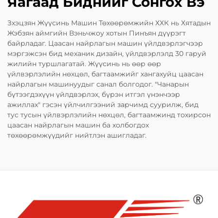
Яагаад Биднийг Сонгох Вэ
Зхэцзян Жүүсинь Машин Төхөөрөмжийн ХХК нь Хятадын
Жэбзян аймгийн Вэньчжоу хотын Пинъян дүүрэгт
байрладаг. Цаасан найрлагын машин үйлдвэрлэгчээр
мэргэжсэн бид механик дизайн, үйлдвэрлэлд 30 гаруй
жилийн туршлагатай. Жүүсинь нь өөр өөр
үйлвэрлэлийн нөхцөл, багтаамжийг хангахуйц цаасан
найрлагын машинуудыг санал болгодог. "Чанарын
бүтээгдэхүүн үйлдвэрлэх, бүрэн итгэл үнэнчээр
ажиллах" гэсэн үйлчилгээний зарчимд суурилж, бид
тус тусын үйлвэрлэлийн нөхцөл, багтаамжинд тохирсон
цаасан найрлагын машин ба холбогдох
төхөөрөмжүүдийг нийтлэн ашигладаг.