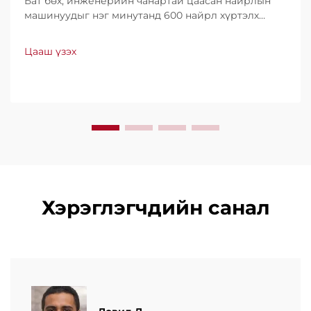
Бат бөх, инженерийн чанартай цаасан найрлын
машинуудыг нэг минутанд 600 найрл хүртэлх
хурдтайгаар үйлдвэрлэдэг. Хүчин чадал, ашиглах
хялбар байдал, доод түвшний зогсолттойгоороо
Цааш үзэх
дэлхийн хэмжээнд итгэл үнэнчээр ашиглагддаг.
Мэргэжлийн дэмжлэг, хурдан үйлчилгээ аваарай.
Өнөөдөр л санал хүсэлт ирүүлээрэй.
Хэрэглэгчдийн санал