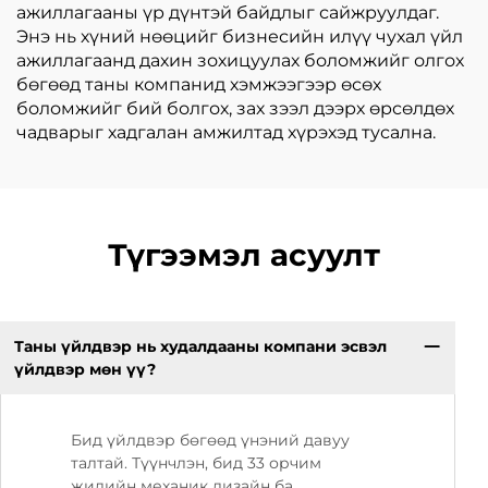
ажиллагааны үр дүнтэй байдлыг сайжруулдаг.
Энэ нь хүний нөөцийг бизнесийн илүү чухал үйл
ажиллагаанд дахин зохицуулах боломжийг олгох
бөгөөд таны компанид хэмжээгээр өсөх
боломжийг бий болгох, зах зээл дээрх өрсөлдөх
чадварыг хадгалан амжилтад хүрэхэд тусална.
Түгээмэл асуулт
Таны үйлдвэр нь худалдааны компани эсвэл
үйлдвэр мөн үү?
Бид үйлдвэр бөгөөд үнэний давуу
талтай. Түүнчлэн, бид 33 орчим
жилийн механик дизайн ба