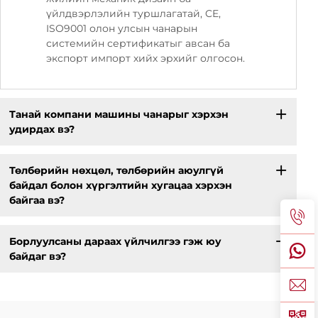
үйлдвэрлэлийн туршлагатай, CE,
ISO9001 олон улсын чанарын
системийн сертификатыг авсан ба
экспорт импорт хийх эрхийг олгосон.
Танай компани машины чанарыг хэрхэн
удирдах вэ?
Төлбөрийн нөхцөл, төлбөрийн аюулгүй
байдал болон хүргэлтийн хугацаа хэрхэн
байгаа вэ?
Борлуулсаны дараах үйлчилгээ гэж юу
байдаг вэ?