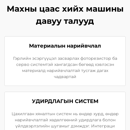
Махны цаас хийх машины
давуу талууд
Материалын нарийвчлал
Гэрлийн эсэргүүцэл засварлах фоторезистор ба
серво системтэй хангагдсан бөгөөд хэвлэсэн
материалд нарийвчлалтай тусгаж дагах
чадвартай
УДИРДЛАГЫН СИСТЕМ
Цахилгаан хяналтын систем нь өндөр хурд, өндөр
нарийвчлалтай хөдөлгөөний удирдлага болон
үйлдвэрлэлийн шугамыг дэмждэг. Интеграци