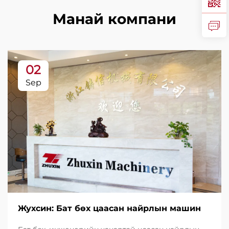
Манай компани
02
Sep
Жухсин: Бат бөх цаасан найрлын машин