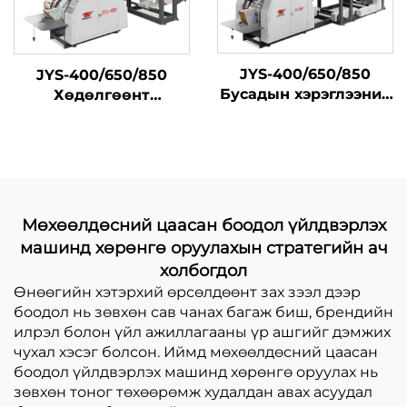
JYS-400/650/850
JYS-400/650/850
Бусадын хэрэглээний
Хөдөлгөөнт
цахилгаан
цахилгаан
дулааралтай хавтан
бэлтгэлийн машин
барих үйлдвэрлэлийн
машин төрөл бүрийн
онлайн дулаарал
Мөхөөлдөсний цаасан боодол үйлдвэрлэх
машинд хөрөнгө оруулахын стратегийн ач
холбогдол
Өнөөгийн хэтэрхий өрсөлдөөнт зах зээл дээр
боодол нь зөвхөн сав чанах багаж биш, брендийн
илрэл болон үйл ажиллагааны үр ашгийг дэмжих
чухал хэсэг болсон. Иймд мөхөөлдөсний цаасан
боодол үйлдвэрлэх машинд хөрөнгө оруулах нь
зөвхөн тоног төхөөрөмж худалдан авах асуудал