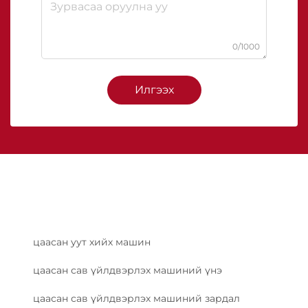
0/1000
Илгээх
цаасан уут хийх машин
цаасан сав үйлдвэрлэх машиний үнэ
цаасан сав үйлдвэрлэх машиний зардал