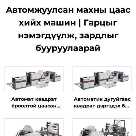
Автомжуулсан махны цаас
хийх машин | Гарцыг
нэмэгдүүлж, зардлыг
бууруулаарай
Автомат квадрат
Автоматик дугуйгаас
ёроолтой цаасан
квадрат дэргэдэх баг
хайрцаг хийх машин
шинжилгээний
машин