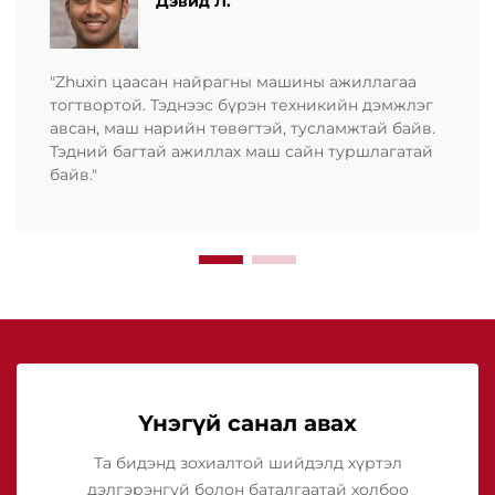
Дэвид Л.
"Zhuxin цаасан найрагны машины ажиллагаа
тогтвортой. Тэднээс бүрэн техникийн дэмжлэг
авсан, маш нарийн төвөгтэй, тусламжтай байв.
Тэдний багтай ажиллах маш сайн туршлагатай
байв."
Үнэгүй санал авах
Та бидэнд зохиалтой шийдэлд хүртэл
дэлгэрэнгүй болон баталгаатай холбоо