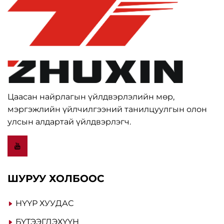
Цаасан найрлагын үйлдвэрлэлийн мөр,
мэргэжлийн үйлчилгээний танилцуулгын олон
улсын алдартай үйлдвэрлэгч.
ШУРУУ ХОЛБООС
НҮҮР ХУУДАС
БҮТЭЭГДЭХҮҮН