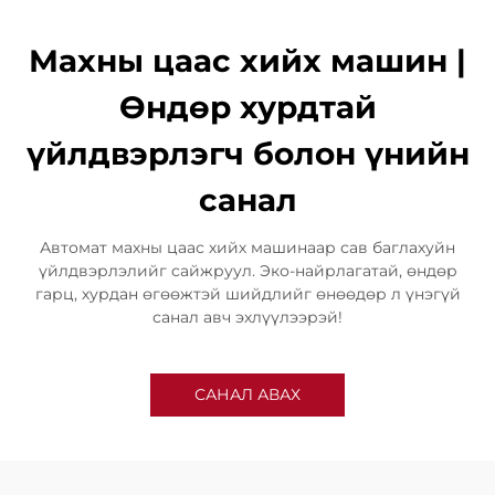
Махны цаас хийх машин |
Өндөр хурдтай
үйлдвэрлэгч болон үнийн
санал
Автомат махны цаас хийх машинаар сав баглахуйн
үйлдвэрлэлийг сайжруул. Эко-найрлагатай, өндөр
гарц, хурдан өгөөжтэй шийдлийг өнөөдөр л үнэгүй
санал авч эхлүүлээрэй!
САНАЛ АВАХ