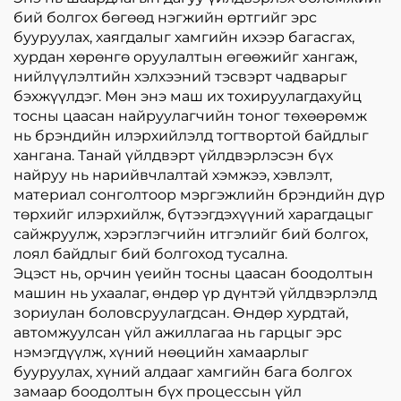
бий болгох бөгөөд нэгжийн өртгийг эрс
бууруулах, хаягдалыг хамгийн ихээр багасгах,
хурдан хөрөнгө оруулалтын өгөөжийг хангаж,
нийлүүлэлтийн хэлхээний тэсвэрт чадварыг
бэхжүүлдэг. Мөн энэ маш их тохируулагдахуйц
тосны цаасан найруулагчийн тоног төхөөрөмж
нь брэндийн илэрхийлэлд тогтвортой байдлыг
хангана. Танай үйлдвэрт үйлдвэрлэсэн бүх
найруу нь нарийвчлалтай хэмжээ, хэвлэлт,
материал сонголтоор мэргэжлийн брэндийн дүр
төрхийг илэрхийлж, бүтээгдэхүүний харагдацыг
сайжруулж, хэрэглэгчийн итгэлийг бий болгох,
лоял байдлыг бий болгоход тусална.
Эцэст нь, орчин үеийн тосны цаасан боодолтын
машин нь ухаалаг, өндөр үр дүнтэй үйлдвэрлэлд
зориулан боловсруулагдсан. Өндөр хурдтай,
автомжуулсан үйл ажиллагаа нь гарцыг эрс
нэмэгдүүлж, хүний нөөцийн хамаарлыг
бууруулах, хүний алдааг хамгийн бага болгох
замаар боодолтын бүх процессын үйл