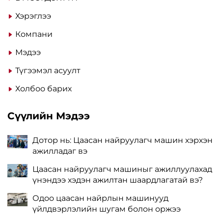
Хэрэглээ
Компани
Мэдээ
Түгээмэл асуулт
Холбоо барих
Сүүлийн Мэдээ
Дотор нь: Цаасан найруулагч машин хэрхэн
ажилладаг вэ
Цаасан найруулагч машиныг ажиллуулахад
үнэндээ хэдэн ажилтан шаардлагатай вэ?
Одоо цаасан найрлын машинууд
үйлдвэрлэлийн шугам болон оржээ