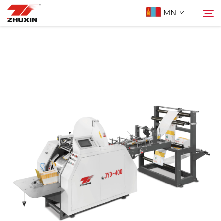
MN
Бүтээгдэхүүн
Хайх
Ашиглах Зорилго
Компани
Мэдээ
Холбоо Барих
Түгээмэл асуулт