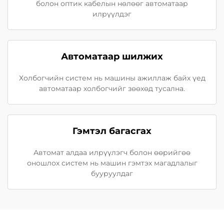
болон оптик кабелын нөлөөг автоматаар
илрүүлдэг
Автоматаар шилжих
Холбогчийн систем нь машины ажиллаж байх үед
автоматаар холбогчийг зөөхөд тусална.
Гэмтэл багасгах
Автомат алдаа илрүүлэгч болон өөрийгөө
оношлох систем нь машин гэмтэх магадлалыг
бууруулдаг