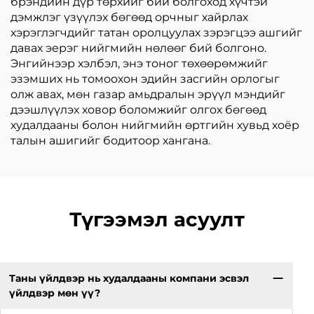
брэндийн дүр төрхийг бий болгоход хүчтэй
дэмжлэг үзүүлэх бөгөөд орчныг хайрлах
хэрэглэгчдийг татан оролцуулах зэрэгцээ ашгийг
давах эерэг нийгмийн нөлөөг бий болгоно.
Энгийнээр хэлбэл, энэ тоног төхөөрөмжийг
эзэмших нь томоохон эдийн засгийн орлогыг
олж авах, мөн газар амьдралын эрүүл мэндийг
дээшлүүлэх ховор боломжийг олгох бөгөөд
худалдааны болон нийгмийн өртгийн хувьд хоёр
талын ашигийг бодитоор хангана.
Түгээмэл асуулт
Таны үйлдвэр нь худалдааны компани эсвэл
үйлдвэр мөн үү?