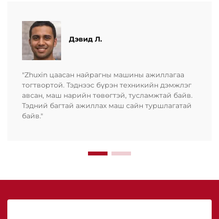
Дэвид Л.
"Zhuxin цаасан найрагны машины ажиллагаа
тогтвортой. Тэднээс бүрэн техникийн дэмжлэг
авсан, маш нарийн төвөгтэй, тусламжтай байв.
Тэдний багтай ажиллах маш сайн туршлагатай
байв."