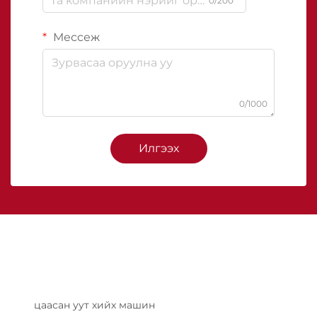
0/200
Мессеж
0/1000
Илгээх
цаасан уут хийх машин