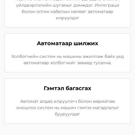
үйлдвэрлэлийн шугамыг дэмждэг. Интеграци
болон оптик кабелын нөлөөг автоматаар
илрүүлдэг
Автоматаар шилжих
Холбогчийн систем нь машины ажиллаж байх үед
автоматаар холбогчийг зөөхөд тусална.
Гэмтэл багасгах
Автомат алдаа илрүүлэгч болон өөрийгөө
оношлох систем нь машин гэмтэх магадлалыг
бууруулдаг