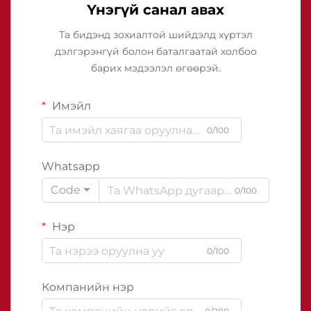
Үнэгүй санал авах
Та бидэнд зохиалтой шийдэлд хүртэл
дэлгэрэнгүй болон баталгаатай холбоо
барих мэдээлэл өгөөрэй.
Имэйл
0/100
Whatsapp
Code
0/100
Нэр
0/100
Компанийн нэр