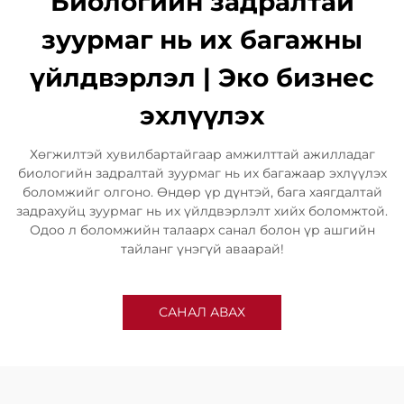
Биологийн задралтай
зуурмаг нь их багажны
үйлдвэрлэл | Эко бизнес
эхлүүлэх
Хөгжилтэй хувилбартайгаар амжилттай ажилладаг
биологийн задралтай зуурмаг нь их багажаар эхлүүлэх
боломжийг олгоно. Өндөр үр дүнтэй, бага хаягдалтай
задрахуйц зуурмаг нь их үйлдвэрлэлт хийх боломжтой.
Одоо л боломжийн талаарх санал болон үр ашгийн
тайланг үнэгүй аваарай!
САНАЛ АВАХ