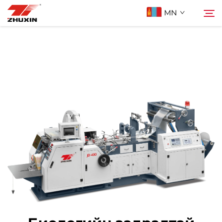
MN
Бүтээгдэхүүн
Хайх
Ашиглах Зорилго
Компани
Мэдээ
Холбоо Барих
Түгээмэл асуулт