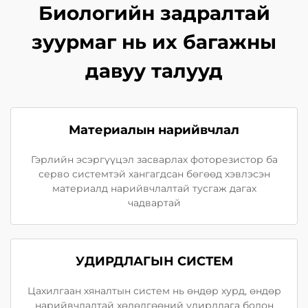
Биологийн задралтай
зуурмаг нь их багажны
давуу талууд
Материалын нарийвчлал
Гэрлийн эсэргүүцэл засварлах фоторезистор ба
серво системтэй хангагдсан бөгөөд хэвлэсэн
материалд нарийвчлалтай тусгаж дагах
чадвартай
УДИРДЛАГЫН СИСТЕМ
Цахилгаан хяналтын систем нь өндөр хурд, өндөр
нарийвчлалтай хөдөлгөөний удирдлага болон