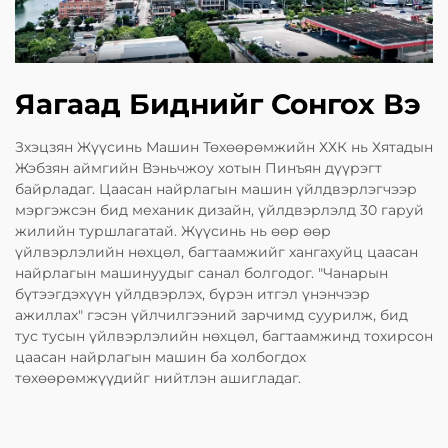
Яагаад Биднийг Сонгох Вэ
Зхэцзян Жүүсинь Машин Төхөөрөмжийн ХХК нь Хятадын
Жэбзян аймгийн Вэньчжоу хотын Пинъян дүүрэгт
байрладаг. Цаасан найрлагын машин үйлдвэрлэгчээр
мэргэжсэн бид механик дизайн, үйлдвэрлэлд 30 гаруй
жилийн туршлагатай. Жүүсинь нь өөр өөр
үйлвэрлэлийн нөхцөл, багтаамжийг хангахуйц цаасан
найрлагын машинуудыг санал болгодог. "Чанарын
бүтээгдэхүүн үйлдвэрлэх, бүрэн итгэл үнэнчээр
ажиллах" гэсэн үйлчилгээний зарчимд суурилж, бид
тус тусын үйлвэрлэлийн нөхцөл, багтаамжинд тохирсон
цаасан найрлагын машин ба холбогдох
төхөөрөмжүүдийг нийтлэн ашигладаг.