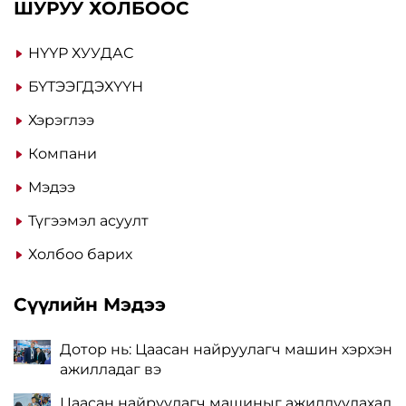
ШУРУУ ХОЛБООС
НҮҮР ХУУДАС
БҮТЭЭГДЭХҮҮН
Хэрэглээ
Компани
Мэдээ
Түгээмэл асуулт
Холбоо барих
Сүүлийн Мэдээ
Дотор нь: Цаасан найруулагч машин хэрхэн
ажилладаг вэ
Цаасан найруулагч машиныг ажиллуулахад