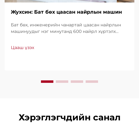
Жухсин: Бат бөх цаасан найрлын машин
Бат бөх, инженерийн чанартай цаасан найрлын
машинуудыг нэг минутанд 600 найрл хүртэлх
хурдтайгаар үйлдвэрлэдэг. Хүчин чадал, ашиглах
хялбар байдал, доод түвшний зогсолттойгоороо
Цааш үзэх
дэлхийн хэмжээнд итгэл үнэнчээр ашиглагддаг.
Мэргэжлийн дэмжлэг, хурдан үйлчилгээ аваарай.
Өнөөдөр л санал хүсэлт ирүүлээрэй.
Хэрэглэгчдийн санал