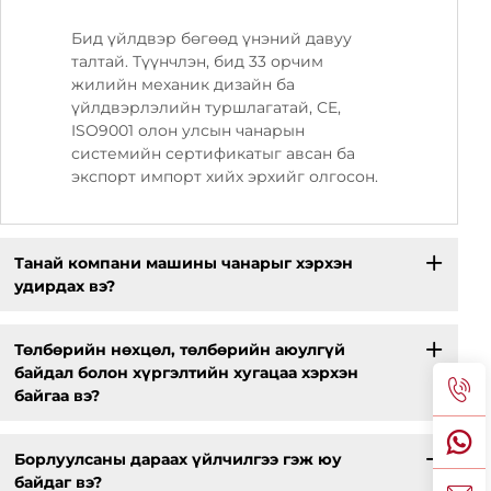
Бид үйлдвэр бөгөөд үнэний давуу
талтай. Түүнчлэн, бид 33 орчим
жилийн механик дизайн ба
үйлдвэрлэлийн туршлагатай, CE,
ISO9001 олон улсын чанарын
системийн сертификатыг авсан ба
экспорт импорт хийх эрхийг олгосон.
Танай компани машины чанарыг хэрхэн
удирдах вэ?
Төлбөрийн нөхцөл, төлбөрийн аюулгүй
байдал болон хүргэлтийн хугацаа хэрхэн
байгаа вэ?
Борлуулсаны дараах үйлчилгээ гэж юу
байдаг вэ?