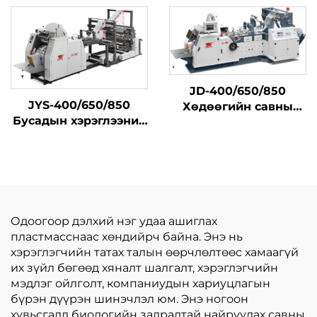
хурдан шар бүстэй
цахилгаан сумын
бичиг бана бий
болгох машины
JD-400/650/850
JYS-400/650/850
Хөдөөгийн савны
Бусадын хэрэглээний
өндөр хурдны
цахилгаан
үйлдвэрлэлийн
дулааралтай хавтан
машин
барих үйлдвэрлэлийн
машин төрөл бүрийн
онлайн дулаарал
Одоогоор дэлхий нэг удаа ашиглах
пластмасснаас хөндийрч байна. Энэ нь
хэрэглэгчийн татах талын өөрчлөлтөөс хамаагүй
их зүйл бөгөөд хяналт шалгалт, хэрэглэгчийн
мэдлэг ойлголт, компаниудын хариуцлагын
бүрэн дүүрэн шинэчлэл юм. Энэ ногоон
хувьсгалд биологийн задралтай найруулах савны