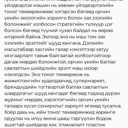
үйлдвэрлэх машин нь зөвхөн үйлдвэрлэлийн
тоног төхөөрөмжөөс хэтэрсэн бөгөөд орчин
үеийн экологийн зорилго болон зах зээлийн
боломжийг холбосон стратегийн түлхүүр цэг
болсон бөгөөд түүний чухал байдал нь өөрөө
илэрхий байна. Эхлээд энэ нь маш том зах
зээлийн эрэлтийг шууд хангана. Дэлхийн
масштабаар засгийн газар нэмэлтээр хатуу
хязгаарлалт тавьж байгаатай холбоотойгоор
дагаж мөрдөх боломжтой, орчин үеийн баглах
савлалтын шийдлийн эрэлт маш ихээр
нэмэгдсэн. Энэ тоног төхөөрөмж нь
жижиглэнгийн худалдаачид, супермаркет,
брендүүдийн тогтвортой баглах савлалтын
шаардлагыг шууд хангадаг бөгөөд тэдэнд дүрэм
журмыг мөрдөх, хэрэглэгчийн орчин үеийн
талаарх хүсэл сонирхлыг хариулт өгөхөд тусална.
Хоёр дахь нь, ийм тоног төхөөрөмжид хөрөнгө
оруулах нь илүү өмнө цааш тэргүүлэн бодож
ашигтай шийдвэр юм. Уламжлалт пластик