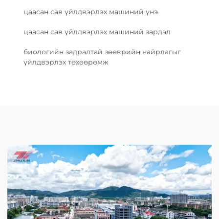
цаасан сав үйлдвэрлэх машиний үнэ
цаасан сав үйлдвэрлэх машиний зардал
биологийн задралтай зөөврийн найрлагыг
үйлдвэрлэх төхөөрөмж