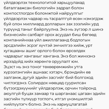
үйлдвэрлэх технологитой харьцуулахад
баталгаажсан биологийн задрал болон
компостлогдох боломжтой найруулгыг
үйлдвэрлэх чадвар нь тасралтгүй өсөн нэмэгдэж
буй олон миллиард долларын зах зээлийн урд
түрүүнд таныг байрлуулна. Энэ нь зүгээр л шинэ
бизнесийн салбарт орох асуудал биш бөгөөд
компанийнхаа үйл ажиллагаанд бодлогын
эрсдэлийн эсрэг хүчтэй эмчилгээ хийж, урт
хугацааны ашиг орлого болон өрсөлдөх
чадварыг хангахыг хангана. Энэ бол жинхэнэ
ирээдүйд хийх хөрөнгө оруулалт юм.
Эцэст нь энэ тоног төхөөрөмжийн утга
хүрээлэнгийн ашнаас хэтэрч, брэндийн өв
залгамж, дугуй эдийн засгийг бий болгоход
чиглэгдэнэ. Солирдох нөөцөд суурилсан
бүтээгдэхүүнийг үйлдвэрлэж, орчин тойронд
аюулгүй буцах замаар та шарганаас цагаан эдийн
засгийн түлхүүр тоглогч, итгэл үнэмшилтэй
нийлүүлэгч болно. Энэ нь хариуцлагатай