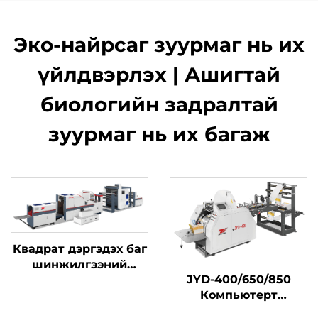
Эко-найрсаг зуурмаг нь их
үйлдвэрлэх | Ашигтай
биологийн задралтай
зуурмаг нь их багаж
Квадрат дэргэдэх баг
шинжилгээний
JYD-400/650/850
машин тэмдэгт бичих
Компьютерт
машинтай нэгтгэлтэй
хөдөлгөөнт их