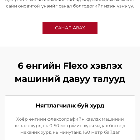
сайн оновчтой үнэийг санал болгодогийг нээж үзнэ үү.
САНАЛ АВАХ
6 өнгийн Flexo хэвлэх
машиний давуу талууд
Нягтлагчилж буй хурд
Хоёр өнгийн флексографийн хэвлэх машиний
хэвлэх хурд нь 0-50 метр/мин хүрч чадах бөгөөд
механик хурд нь минутанд 160 метр байдаг