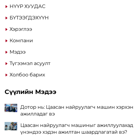
НҮҮР ХУУДАС
БҮТЭЭГДЭХҮҮН
Хэрэглээ
Компани
Мэдээ
Түгээмэл асуулт
Холбоо барих
Сүүлийн Мэдээ
Дотор нь: Цаасан найруулагч машин хэрхэн
ажилладаг вэ
Цаасан найруулагч машиныг ажиллуулахад
үнэндээ хэдэн ажилтан шаардлагатай вэ?