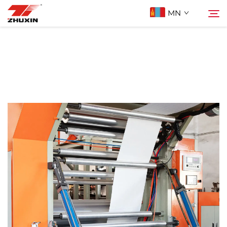
MN
Бүтээгдэхүүн
Хайх
Ашиглах Зорилго
Компани
Мэдээ
Холбоо Барих
Түгээмэл асуулт