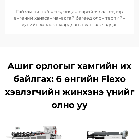
Гайхамшигтай өнгө, өндөр нарийвчлал, өндөр
өнгөний ханасан чанартай бөгөөд олон төрлийн
хувийн хэвлэх шаардлагыг хангаж чаддаг
Ашиг орлогыг хамгийн их
байлгах: 6 өнгийн Flexo
хэвлэгчийн жинхэнэ үнийг
олно уу