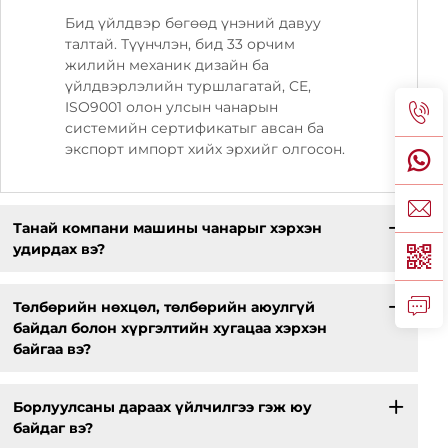
Бид үйлдвэр бөгөөд үнэний давуу
талтай. Түүнчлэн, бид 33 орчим
жилийн механик дизайн ба
үйлдвэрлэлийн туршлагатай, CE,
ISO9001 олон улсын чанарын
системийн сертификатыг авсан ба
экспорт импорт хийх эрхийг олгосон.
Танай компани машины чанарыг хэрхэн
удирдах вэ?
Төлбөрийн нөхцөл, төлбөрийн аюулгүй
байдал болон хүргэлтийн хугацаа хэрхэн
байгаа вэ?
Борлуулсаны дараах үйлчилгээ гэж юу
байдаг вэ?