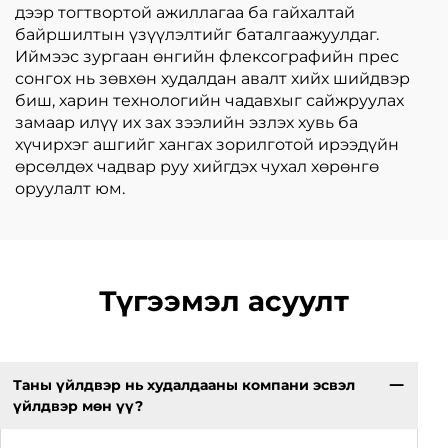
дээр тогтвортой ажиллагаа ба гайхалтай
байршилтын үзүүлэлтийг баталгаажуулдаг.
Иймээс зургаан өнгийн флексографийн прес
сонгох нь зөвхөн худалдан авалт хийх шийдвэр
биш, харин технологийн чадавхыг сайжруулах
замаар илүү их зах зээлийн эзлэх хувь ба
хүчирхэг ашгийг хангах зорилготой ирээдүйн
өрсөлдөх чадвар руу хийгдэх чухал хөрөнгө
оруулалт юм.
Түгээмэл асуулт
Таны үйлдвэр нь худалдааны компани эсвэл
үйлдвэр мөн үү?