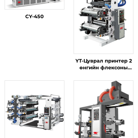
CY-450
YT-Цуврал принтер 2
өнгийн флексоны
хэвлэлийн машиныг