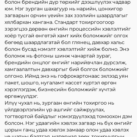
болон брендийн дүр төрхийг дээшлүүлэх чадвар
юм. Нэг зурган шахагуур нь нарийн, цонхигор
загварын орчин үеийн зах зээлийн шаардлагыг
хялбархан хангана. Стандарт тохиргоогоор
зэрэгцээ дөрвөн өнгийн процессийн хэвлэлтийг
хоёр тусгай өнгөтэй хамт хийх боломжийг олгох
бөгөөд шаардлагатай бол глянец, давхар хальс
болон бусад нэмэлт хэвлэлтийг хийж болно. Энэ
боломж нь фотоны шинж чанартай зураг,
брендийн онцлог өнгийг нарийвчлан дүрсэлж,
хамгаалалтын давхаргыг бий болгох боломжийг
олгоно. Иймд энэ нь гофрокартонаас эхлээд уян
пакет, шошго, нугаламт кассет хүртэл өргөн
хэрэглэгдэж, бизнесийн боломжийг хүчтэй
өргөжүүлдэг.
Илүү чухал нь, зургаан өнгийн тохиргоо нь
үйлдвэрлэлийн үр ашгийг сайжруулах,
тогтвортой байдлыг нэмэгдүүлэхэд томоохон дэм
болсон. Нэг удаагийн хэвлэх загвар нь бүх өнгийг
цорын ганц удаа хэвлэх замаар олон удаа хэвлэх
үе шатны бэлтгэл, материал зөөх, тохируулгын