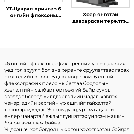
YT-Цуврал принтер 6
Хоёр өнгөтэй
өнгийн флексоны
давхардсан төрөлтэй
хэвлэлийн машиныг
синхрон бүс өндөр
хурдны хэвлэлийн
машин, томоохон
тосны хайрцагтай
«6 өнгийн флексографик пресний үнэ» гэж хайх
үед гол асуулт бол энэ хөрөнгө оруулалтаас гарах
стратегийн оноог судлах явдал юм. 6 өнгийн
флексографик пресс нь баглаа боодолын
хэвлэлтийн салбарт өртөөхгүй байр суурь
эзэлдэг бөгөөд үйлдвэрлэлийн чадал, хэвлэх
чанар, эдийн засгийн үр ашгийг гайхалтай
тэнцвэржүүлдэг. Энэ нь дунд, урт хугацааны
өндөр чанартай ажлыг гүйцэтгэх үндсэн машин
болон ажиллаж байна.
Үндсэн ач холбогдол нь өргөн хэрэглээтэй байдал