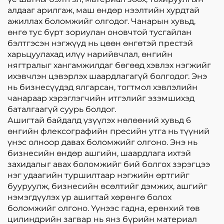
алдааг арилгаж, маш өндөр нээлтийн хурдтай
ажиллах боломжийг олгодог. Чанарын хувьд,
өнгө тус бүрт зориулан оновчтой тусгайлан
бэлтгэсэн нэгжүүд нь цөөн өнгөтэй престэй
харьцуулахад илүү нарийвчлал, өнгийн
нягтралыг хангамжилдаг бөгөөд хэвлэх нэгжийг
ихэвчлэн цэвэрлэх шаардлагагүй болгодог. Энэ
нь бизнесүүдэд ялгарсан, тогтмол хэвлэлийн
чанараар хэрэглэгчийн итгэлийг эзэмшихэд
баталгаагүй суурь болдог.
Ашигтай байдалд үзүүлэх нөлөөний хувьд 6
өнгийн флексографийн пресийн утга нь түүний
үнэс олноор давах боломжийг олгоно. Энэ нь
бизнесийн өндөр ашгийн, шаардлага ихтэй
захидалыг авах боломжийг бий болгох зэрэгцээ
нэг удаагийн туршилтаар нэгжийн өртгийг
бууруулж, бизнесийн өсөлтийг дэмжих, ашгийг
нэмэгдүүлэх үр ашигтай хөрөнгө болох
боломжийг олгоно. Үүнээс гадна, ерөнхий төв
цилиндрийн загвар нь янз бүрийн материал