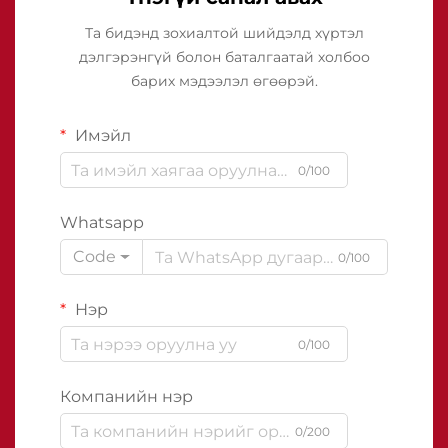
Та бидэнд зохиалтой шийдэлд хүртэл
дэлгэрэнгүй болон баталгаатай холбоо
барих мэдээлэл өгөөрэй.
Имэйл
0/100
Whatsapp
Code
0/100
Нэр
0/100
Компанийн нэр
0/200