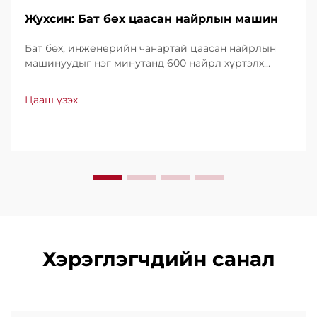
Жухсин: Бат бөх цаасан найрлын машин
Бат бөх, инженерийн чанартай цаасан найрлын
машинуудыг нэг минутанд 600 найрл хүртэлх
хурдтайгаар үйлдвэрлэдэг. Хүчин чадал, ашиглах
хялбар байдал, доод түвшний зогсолттойгоороо
Цааш үзэх
дэлхийн хэмжээнд итгэл үнэнчээр ашиглагддаг.
Мэргэжлийн дэмжлэг, хурдан үйлчилгээ аваарай.
Өнөөдөр л санал хүсэлт ирүүлээрэй.
Хэрэглэгчдийн санал