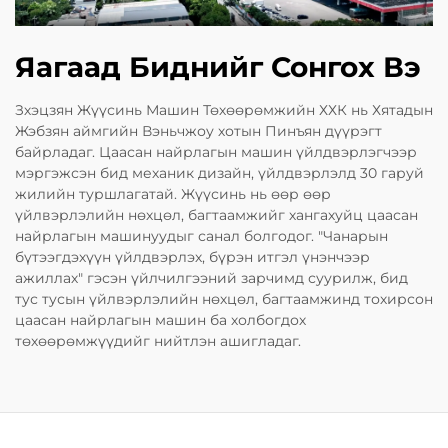
Яагаад Биднийг Сонгох Вэ
Зхэцзян Жүүсинь Машин Төхөөрөмжийн ХХК нь Хятадын
Жэбзян аймгийн Вэньчжоу хотын Пинъян дүүрэгт
байрладаг. Цаасан найрлагын машин үйлдвэрлэгчээр
мэргэжсэн бид механик дизайн, үйлдвэрлэлд 30 гаруй
жилийн туршлагатай. Жүүсинь нь өөр өөр
үйлвэрлэлийн нөхцөл, багтаамжийг хангахуйц цаасан
найрлагын машинуудыг санал болгодог. "Чанарын
бүтээгдэхүүн үйлдвэрлэх, бүрэн итгэл үнэнчээр
ажиллах" гэсэн үйлчилгээний зарчимд суурилж, бид
тус тусын үйлвэрлэлийн нөхцөл, багтаамжинд тохирсон
цаасан найрлагын машин ба холбогдох
төхөөрөмжүүдийг нийтлэн ашигладаг.