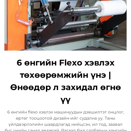
6 өнгийн Flexo хэвлэх
төхөөрөмжийн үнэ |
Өнөөдөр л захидал өгнө
үү
6 өнгийн flexo хэвлэх машинуудын дэвшилтэт онцлог,
өртөг тооцоотой дизайн-ийг судална уу. Таны
үйлдвэрлэлийн шаардлагад нийцсэн, ил тод, заавал
бус үнийн санал аваарай. Яагаад бид салбарын хамгийн