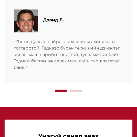
Дэвид Л.
"Zhuxin цаасан найрагны машины ажиллагаа
тогтвортой. Тэднээс бүрэн техникийн дэмжлэг
авсан, маш нарийн төвөгтэй, тусламжтай байв.
Тэдний багтай ажиллах маш сайн туршлагатай
байв."
Үнэгүй санал авах