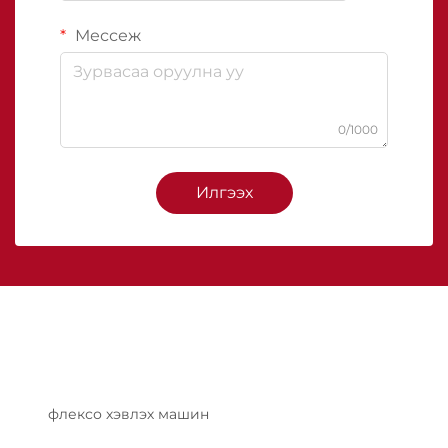
Мессеж
0/1000
Илгээх
флексо хэвлэх машин