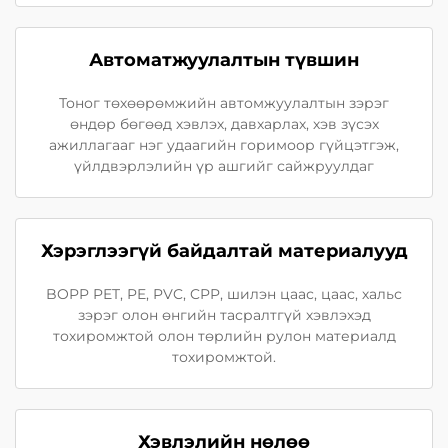
Автоматжуулалтын түвшин
Тоног төхөөрөмжийн автомжуулалтын зэрэг
өндөр бөгөөд хэвлэх, давхарлах, хэв зүсэх
ажиллагааг нэг удаагийн горимоор гүйцэтгэж,
үйлдвэрлэлийн үр ашгийг сайжруулдаг
Хэрэглээгүй байдалтай материалууд
BOPP PET, PE, PVC, CPP, шилэн цаас, цаас, хальс
зэрэг олон өнгийн тасралтгүй хэвлэхэд
тохиромжтой олон төрлийн рулон материалд
тохиромжтой.
Хэвлэлийн нөлөө